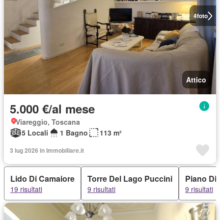
4
foto
Attico
5.000 €/al mese
Viareggio, Toscana
5 Locali
1 Bagno
113 m²
3 lug 2026 in Immobiliare.it
Lido Di Camaiore
Torre Del Lago Puccini
Piano Di
19 risultati
9 risultati
9 risultati