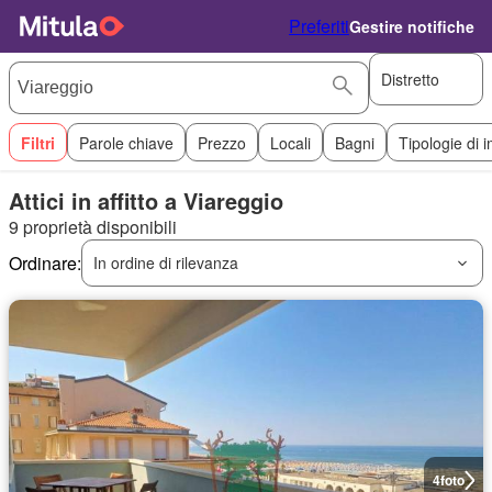
Preferiti
Gestire notifiche
Distretto
Filtri
Parole chiave
Prezzo
Locali
Bagni
Tipologie di 
Attici in affitto a Viareggio
9 proprietà disponibili
Ordinare:
In ordine di rilevanza
4
foto