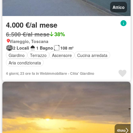
Attico
4.000 €/al mese
6.500 €/al mese
38%
Viareggio, Toscana
2 Locali
1 Bagno
108 m²
Giardino
Terrazzo
Ascensore
Cucina arredata
Aria condizionata
4 giorni, 23 ore fa in Webimmobiliare - Citta' Giardino
4
foto