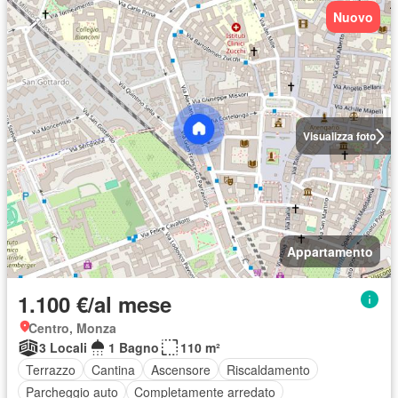
Nuovo
Visualizza foto
Appartamento
1.100 €/al mese
Centro, Monza
3 Locali
1 Bagno
110 m²
Terrazzo
Cantina
Ascensore
Riscaldamento
Parcheggio auto
Completamente arredato