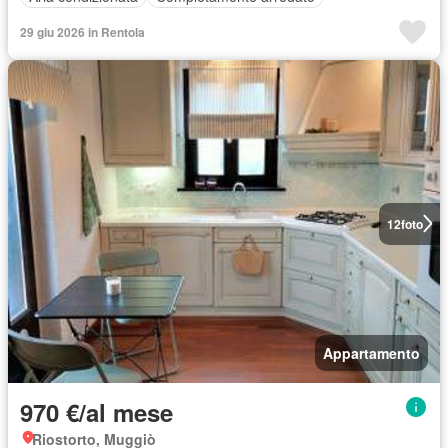
29 giu 2026 in Rentola
12
foto
Appartamento
970 €/al mese
Riostorto, Muggiò