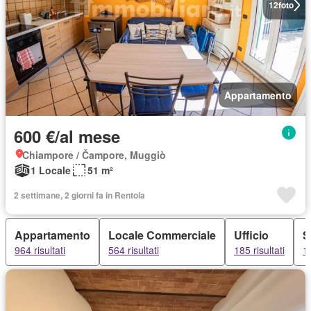
12
foto
Appartamento
600 €/al mese
Chiampore / Čampore, Muggiò
1 Locale
51 m²
2 settimane, 2 giorni fa in Rentola
Appartamento
Locale Commerciale
Ufficio
S
964 risultati
564 risultati
185 risultati
15