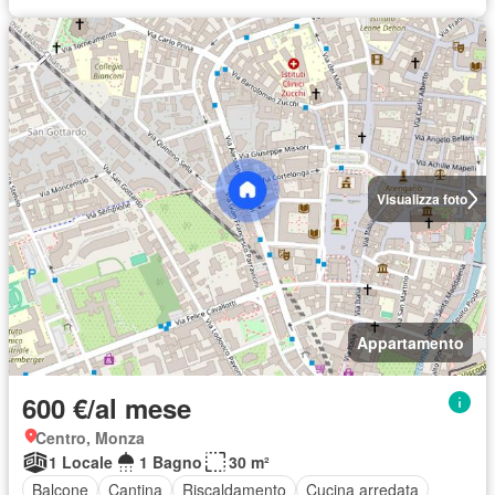
Visualizza foto
Appartamento
600 €/al mese
Centro, Monza
1 Locale
1 Bagno
30 m²
Balcone
Cantina
Riscaldamento
Cucina arredata