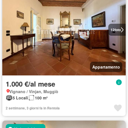
12
foto
Appartamento
1.000 €/al mese
Vignano / Vinjan, Muggiò
5 Locali
100 m²
2 settimane, 3 giorni fa in Rentola