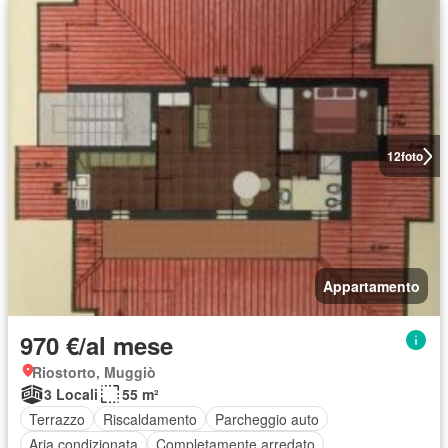
12
foto
Appartamento
970 €/al mese
Riostorto, Muggiò
3 Locali
55 m²
Terrazzo
Riscaldamento
Parcheggio auto
Aria condizionata
Completamente arredato