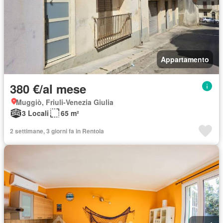
Appartamento
380 €/al mese
Muggiò, Friuli-Venezia Giulia
3 Locali
65 m²
2 settimane, 3 giorni fa in Rentola