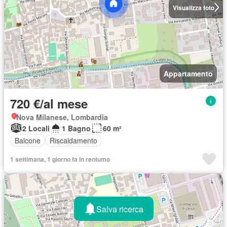
Visualizza foto
Appartamento
720 €/al mese
Nova Milanese, Lombardia
2 Locali
1 Bagno
60 m²
Balcone
Riscaldamento
1 settimana, 1 giorno fa in rentumo
Salva ricerca