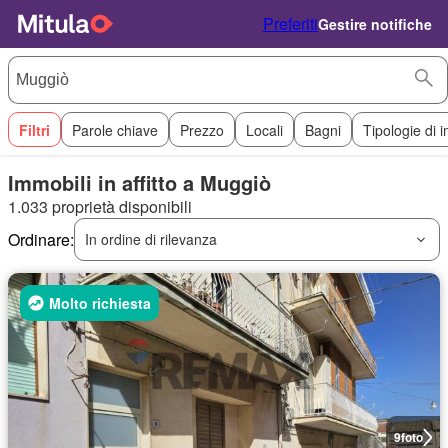
Preferiti
Gestire notifiche
Filtri
Parole chiave
Prezzo
Locali
Bagni
Tipologie di 
Immobili in affitto a Muggiò
1.033 proprietà disponibili
Ordinare:
In ordine di rilevanza
Molto richiesta
9
foto