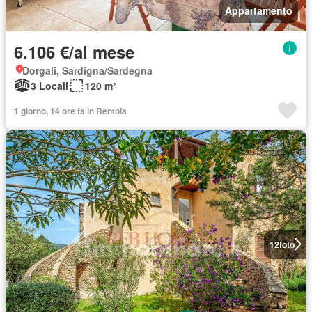
Appartamento
6.106 €/al mese
Dorgali, Sardigna/Sardegna
3 Locali
120 m²
1 giorno, 14 ore fa in Rentola
12
foto