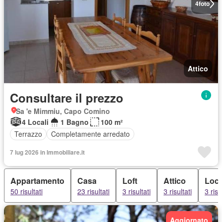
4
foto
Attico
Consultare il prezzo
Sa 'e Mimmiu, Capo Comino
4 Locali
1 Bagno
100 m²
Terrazzo
Completamente arredato
7 lug 2026 in Immobiliare.it
Appartamento
Casa
Loft
Attico
Loca
50 risultati
23 risultati
3 risultati
3 risultati
3 risu
Aggiornato