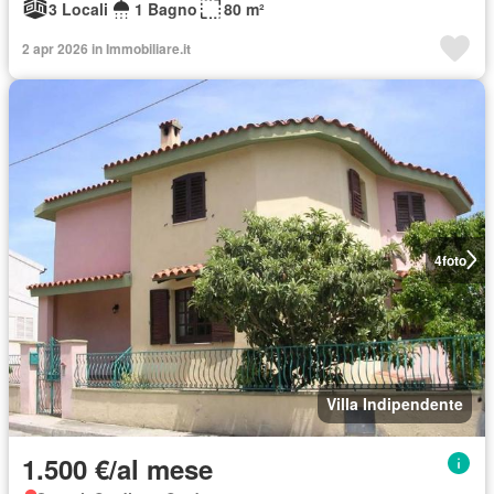
3 Locali
1 Bagno
80 m²
2 apr 2026 in Immobiliare.it
4
foto
Villa Indipendente
1.500 €/al mese