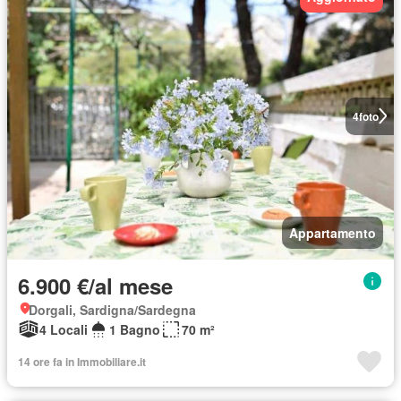
4
foto
Appartamento
6.900 €/al mese
Dorgali, Sardigna/Sardegna
4 Locali
1 Bagno
70 m²
14 ore fa in Immobiliare.it