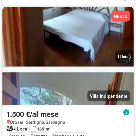
Nuovo
11
foto
Villa Indipendente
1.500 €/al mese
Orosei, Sardigna/Sardegna
4 Locali
165 m²