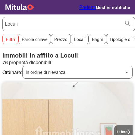
Preferiti
Gestire notifiche
Filtri
Parole chiave
Prezzo
Locali
Bagni
Tipologie di 
Immobili in affitto a Loculi
76 proprietà disponibili
Ordinare:
In ordine di rilevanza
11
foto