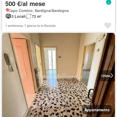
500 €/al mese
Capo Comino, Sardigna/Sardegna
3 Locali
72 m²
1 settimana, 1 giorno fa in Rentola
12
foto
Appartamento