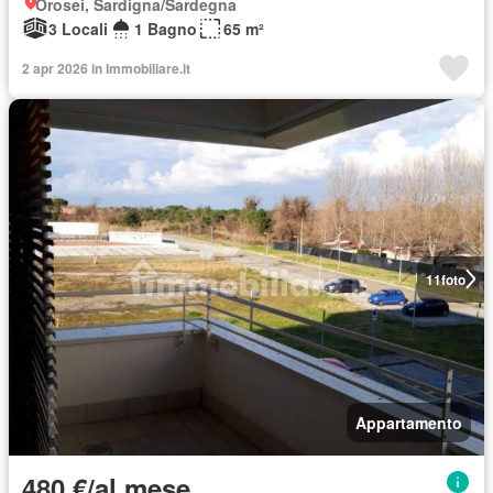
Orosei, Sardigna/Sardegna
3 Locali
1 Bagno
65 m²
2 apr 2026 in Immobiliare.it
11
foto
Appartamento
480 €/al mese