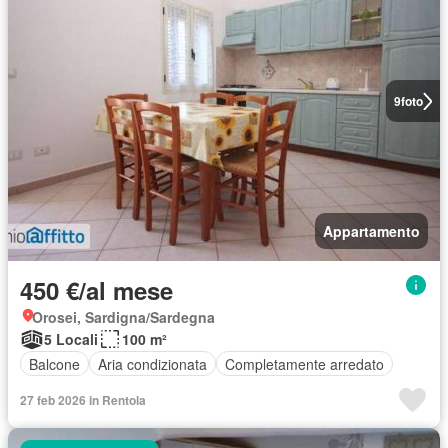
9
foto
Appartamento
450 €/al mese
Orosei, Sardigna/Sardegna
5 Locali
100 m²
Balcone
Aria condizionata
Completamente arredato
27 feb 2026 in Rentola