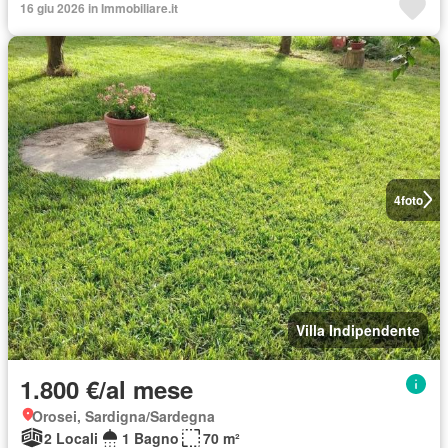
16 giu 2026 in Immobiliare.it
4
foto
Villa Indipendente
1.800 €/al mese
Orosei, Sardigna/Sardegna
2 Locali
1 Bagno
70 m²