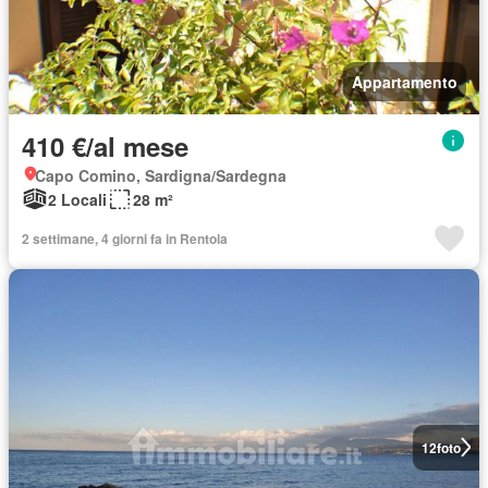
Appartamento
410 €/al mese
Capo Comino, Sardigna/Sardegna
2 Locali
28 m²
2 settimane, 4 giorni fa in Rentola
12
foto