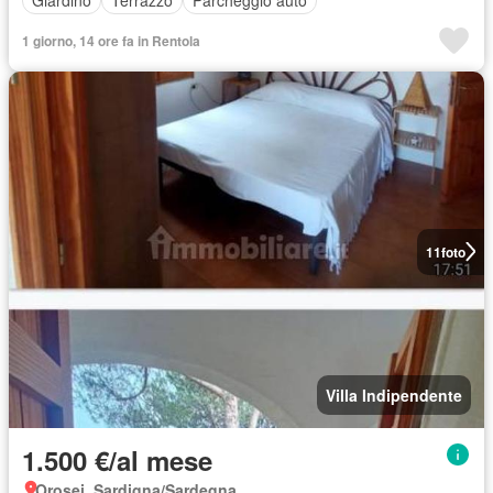
Giardino
Terrazzo
Parcheggio auto
1 giorno, 14 ore fa in Rentola
11
foto
Villa Indipendente
1.500 €/al mese
Orosei, Sardigna/Sardegna