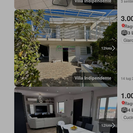
Villa Indipendente
3 setti
3.0
Ragu
3 
Giar
12
foto
Villa Indipendente
14 lug 
1.0
Ragu
4 
Cuci
12
foto