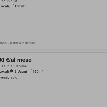
sa, Sicilia
Locali
130 m²
mane, 2 giorni fa in Rentola
00 €/al mese
usa Ibla, Ragusa
Locali
2 Bagni
130 m²
heggio auto