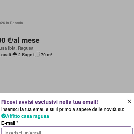
026 in Rentola
00 €/al mese
usa Ibla, Ragusa
Locali
2 Bagni
70 m²
2026 in rentumo
Inserisci la tua email e sii il primo a sapere delle novità su:
Affitto casa ragusa
000 €/al mese
E-mail *
sa, Sicilia
Locali
6 Bagni
1.800 m²