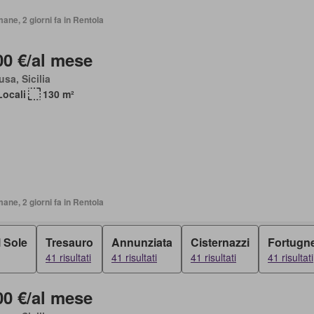
mane, 2 giorni fa in Rentola
00 €/al mese
sa, Sicilia
Locali
130 m²
mane, 2 giorni fa in Rentola
 Sole
Tresauro
Annunziata
Cisternazzi
Fortugn
41 risultati
41 risultati
41 risultati
41 risultati
00 €/al mese