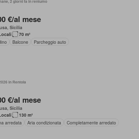
mane, 2 giorni fa in rentumo
00 €/al mese
sa, Sicilia
Locali
70 m²
dino
Balcone
Parcheggio auto
2026 in Rentola
00 €/al mese
sa, Sicilia
Locali
130 m²
na arredata
Aria condizionata
Completamente arredato