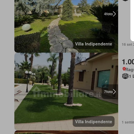
4
foto
Villa Indipendente
16 set 
1.0
Ragu
1 
7
foto
Villa Indipendente
1 setti