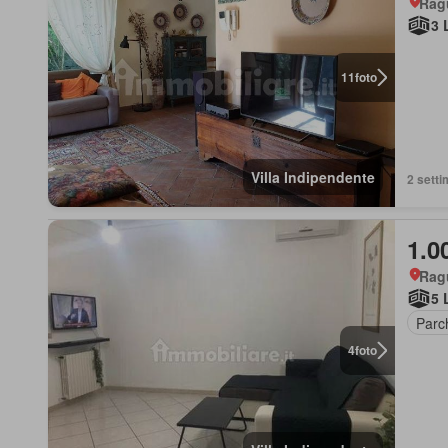
Ragu
3 
11
foto
Villa Indipendente
2 setti
1.0
Rag
5 
Parc
4
foto