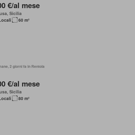
00 €/al mese
sa, Sicilia
Locali
60 m²
mane, 2 giorni fa in Rentola
00 €/al mese
sa, Sicilia
Locali
80 m²