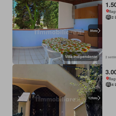
1.5
Ragu
2 
9
foto
Villa Indipendente
2 setti
3.0
Ragu
4 
12
foto