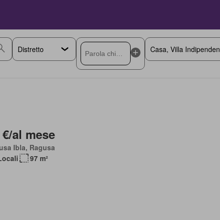
 €/al mese
usa Ibla, Ragusa
Locali
97 m²