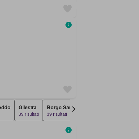
eddo
Gilestra
Borgo San Giacomo
San Giacomo
39 risultati
39 risultati
39 risultati