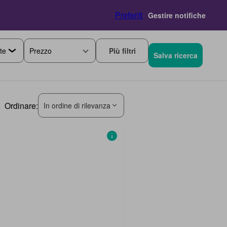
Preferiti
Gestire notifiche
Più filtri
Prezzo
Salva ricerca
Ordinare:
In ordine di rilevanza