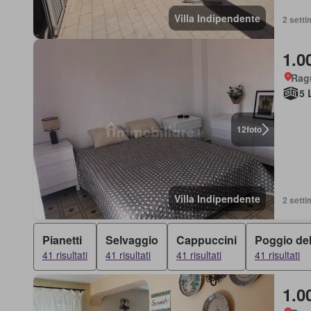
Villa Indipendente
2 setti
1.0
Ragu
5 
12
foto
Villa Indipendente
2 setti
Pianetti
Selvaggio
Cappuccini
Poggio del
41 risultati
41 risultati
41 risultati
41 risultati
1.0