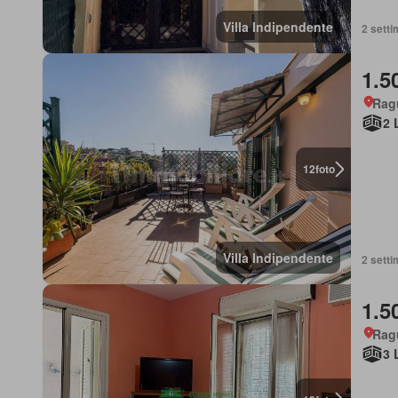
Villa Indipendente
2 setti
1.5
Ragu
2 
12
foto
Villa Indipendente
2 setti
1.5
Ragu
3 