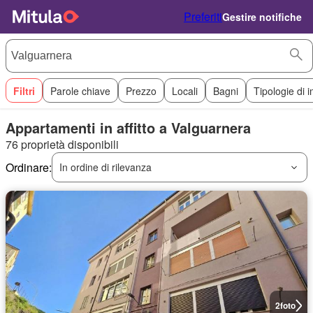
Preferiti
Gestire notifiche
Filtri
Parole chiave
Prezzo
Locali
Bagni
Tipologie di 
Appartamenti in affitto a Valguarnera
76 proprietà disponibili
Ordinare:
In ordine di rilevanza
2
foto