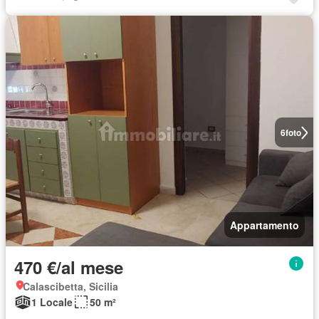
6
foto
Appartamento
470 €/al mese
Calascibetta, Sicilia
1 Locale
50 m²