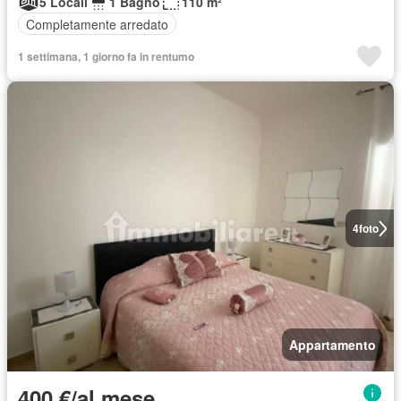
5 Locali
1 Bagno
110 m²
Completamente arredato
1 settimana, 1 giorno fa in rentumo
4
foto
Appartamento
400 €/al mese