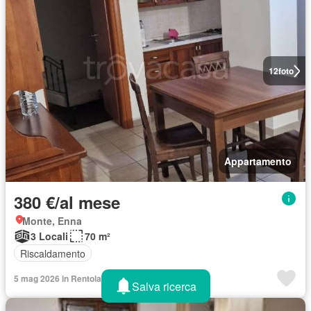
12
foto
Appartamento
380 €/al mese
Monte, Enna
3 Locali
70 m²
Riscaldamento
5 mag 2026 in Rentola
Salva ricerca