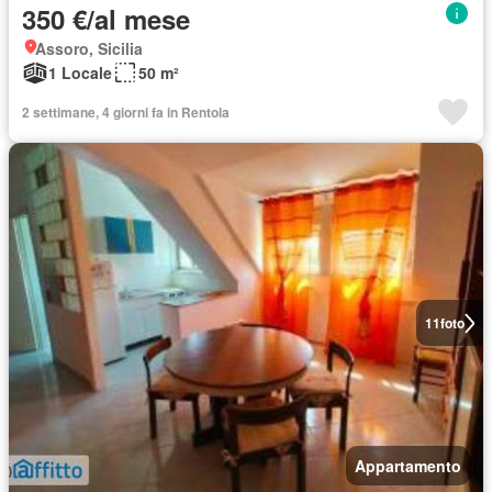
350 €/al mese
Assoro, Sicilia
1 Locale
50 m²
2 settimane, 4 giorni fa in Rentola
11
foto
Appartamento