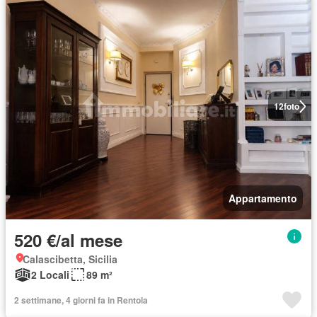
12
foto
Appartamento
520 €/al mese
Calascibetta, Sicilia
2 Locali
89 m²
2 settimane, 4 giorni fa in Rentola