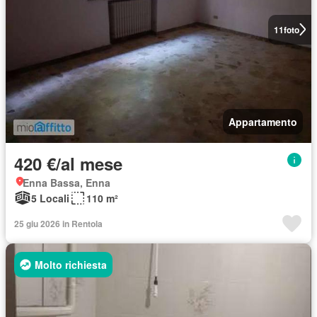
11
foto
Appartamento
420 €/al mese
Enna Bassa, Enna
5 Locali
110 m²
25 giu 2026 in Rentola
Molto richiesta