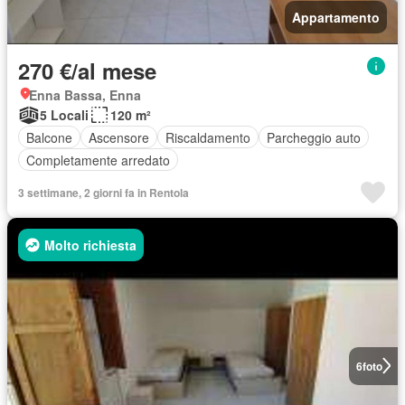
Appartamento
270 €/al mese
Enna Bassa, Enna
5 Locali
120 m²
Balcone
Ascensore
Riscaldamento
Parcheggio auto
Completamente arredato
3 settimane, 2 giorni fa in Rentola
Molto richiesta
6
foto