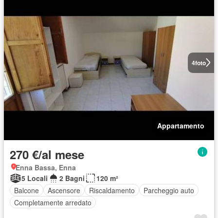
4
foto
Appartamento
270 €/al mese
Enna Bassa, Enna
5 Locali
2 Bagni
120 m²
Balcone
Ascensore
Riscaldamento
Parcheggio auto
Completamente arredato