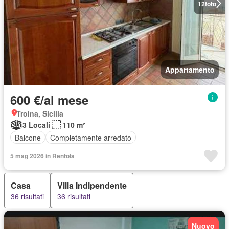
12
foto
Appartamento
600 €/al mese
Troina, Sicilia
3 Locali
110 m²
Balcone
Completamente arredato
5 mag 2026 in Rentola
Casa
Villa Indipendente
36 risultati
36 risultati
Nuovo