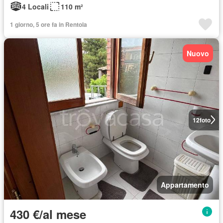
4 Locali
110 m²
1 giorno, 5 ore fa in Rentola
Nuovo
12
foto
Appartamento
430 €/al mese