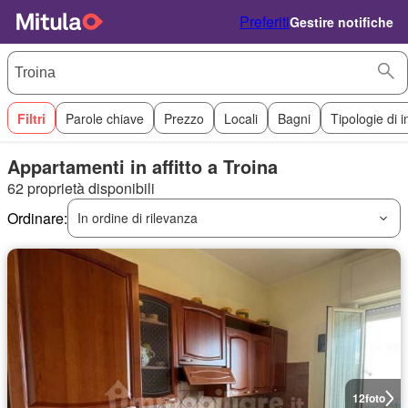
Preferiti
Gestire notifiche
Filtri
Parole chiave
Prezzo
Locali
Bagni
Tipologie di 
Appartamenti in affitto a Troina
62 proprietà disponibili
Ordinare:
In ordine di rilevanza
12
foto