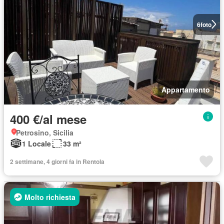
6
foto
Appartamento
400 €/al mese
Petrosino, Sicilia
1 Locale
33 m²
2 settimane, 4 giorni fa in Rentola
Molto richiesta