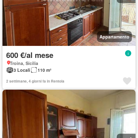
Appartamento
600 €/al mese
Troina, Sicilia
3 Locali
110 m²
2 settimane, 4 giorni fa in Rentola