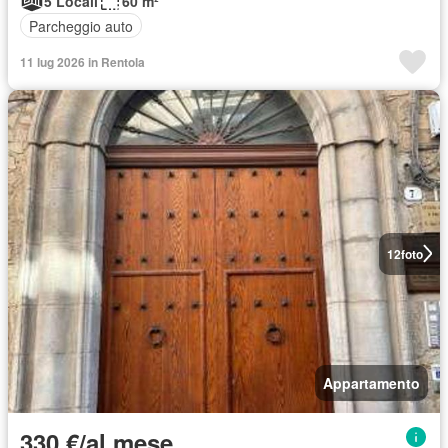
5 Locali
60 m²
Parcheggio auto
11 lug 2026 in Rentola
12
foto
Appartamento
330 €/al mese