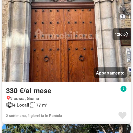
12
foto
Appartamento
330 €/al mese
Nicosia, Sicilia
4 Locali
77 m²
2 settimane, 4 giorni fa in Rentola