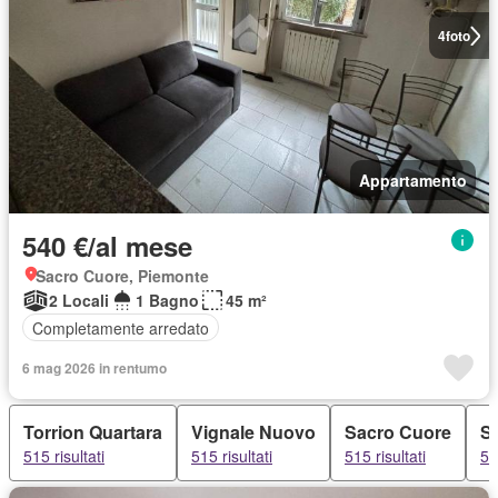
4
foto
Appartamento
540 €/al mese
Sacro Cuore, Piemonte
2 Locali
1 Bagno
45 m²
Completamente arredato
6 mag 2026 in rentumo
Torrion Quartara
Vignale Nuovo
Sacro Cuore
Sa
515 risultati
515 risultati
515 risultati
51