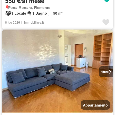
550 €/al mese
Porta Mortara, Piemonte
1 Locale
1 Bagno
50 m²
8 lug 2026 in Immobiliare.it
4
foto
Appartamento