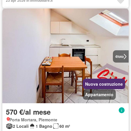
23 apr 2026 in Immobiliare.it
4
foto
Nuova costruzione
Appartamento
570 €/al mese
Porta Mortara, Piemonte
2 Locali
1 Bagno
60 m²