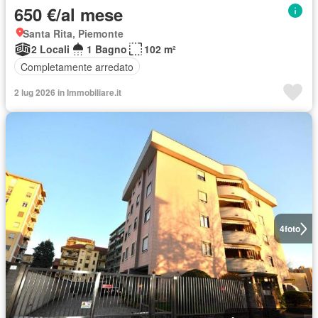
650 €/al mese
Santa Rita, Piemonte
2 Locali
1 Bagno
102 m²
Completamente arredato
2 lug 2026 in Immobiliare.it
4
foto