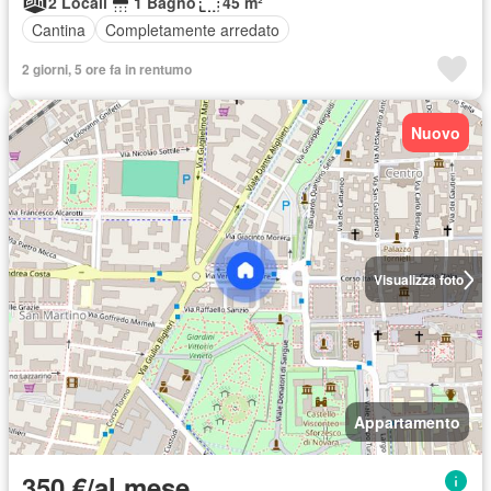
2 Locali
1 Bagno
45 m²
Cantina
Completamente arredato
2 giorni, 5 ore fa in rentumo
Nuovo
Visualizza foto
Appartamento
350 €/al mese