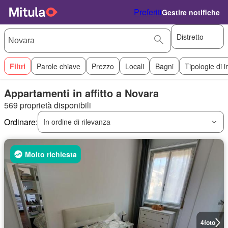
Preferiti
Gestire notifiche
Distretto
Filtri
Parole chiave
Prezzo
Locali
Bagni
Tipologie di 
Appartamenti in affitto a Novara
569 proprietà disponibili
Ordinare:
In ordine di rilevanza
Molto richiesta
4
foto