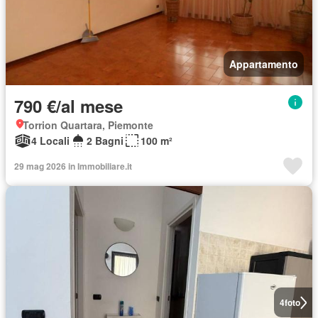
Appartamento
790 €/al mese
Torrion Quartara, Piemonte
4 Locali
2 Bagni
100 m²
29 mag 2026 in Immobiliare.it
4
foto