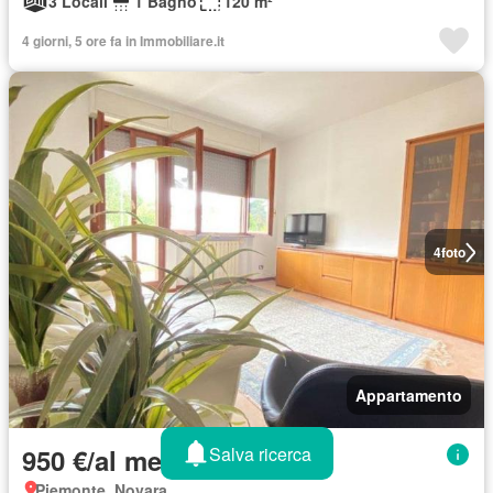
3 Locali
1 Bagno
120 m²
4 giorni, 5 ore fa in Immobiliare.it
4
foto
Appartamento
Salva ricerca
950 €/al mese
Piemonte, Novara