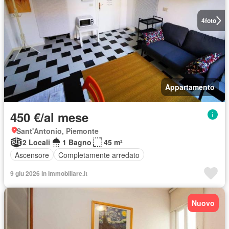
4
foto
Appartamento
450 €/al mese
Sant'Antonio, Piemonte
2 Locali
1 Bagno
45 m²
Ascensore
Completamente arredato
9 giu 2026 in Immobiliare.it
Nuovo