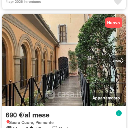
4 apr 2026 in rentumo
Nuovo
4
foto
Appartamento
690 €/al mese
Sacro Cuore, Piemonte