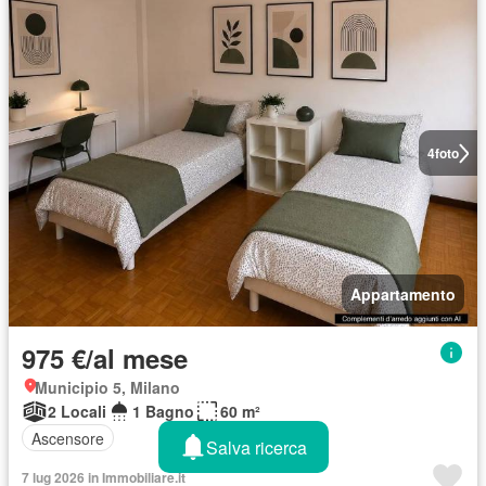
4
foto
Appartamento
975 €/al mese
Municipio 5, Milano
2 Locali
1 Bagno
60 m²
Ascensore
Salva ricerca
7 lug 2026 in Immobiliare.it