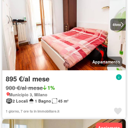
4
foto
Appartamento
895 €/al mese
900 €/al mese
1%
Municipio 3, Milano
2 Locali
1 Bagno
45 m²
1 giorno, 7 ore fa in Immobiliare.it
Aggiornato