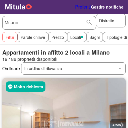
Preferiti
Gestire notifiche
Distretto
Filtri
Parole chiave
Prezzo
Locali
Bagni
Tipologie di
Appartamenti in affitto 2 locali a Milano
19.186 proprietà disponibili
Ordinare:
In ordine di rilevanza
Molto richiesta
4
foto