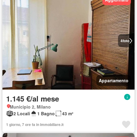
4
foto
Appartamento
1.145 €/al mese
Municipio 2, Milano
2 Locali
1 Bagno
43 m²
1 giorno, 7 ore fa in Immobiliare.it