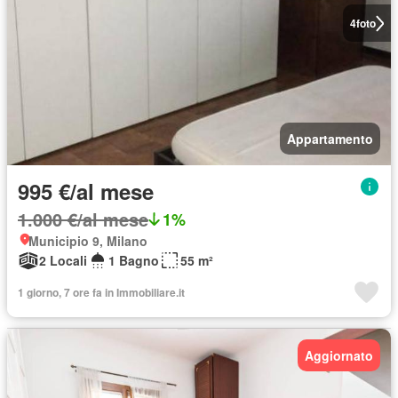
4
foto
Appartamento
995 €/al mese
1.000 €/al mese
1%
Municipio 9, Milano
2 Locali
1 Bagno
55 m²
1 giorno, 7 ore fa in Immobiliare.it
Aggiornato