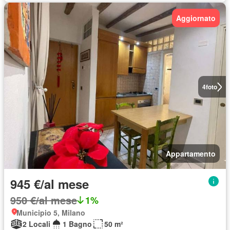
Aggiornato
4
foto
Appartamento
945 €/al mese
950 €/al mese
1%
Municipio 5, Milano
2 Locali
1 Bagno
50 m²