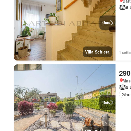
Batt
6 
4
foto
Villa Schiera
1 setti
290
Mas
5 
Giar
4
foto