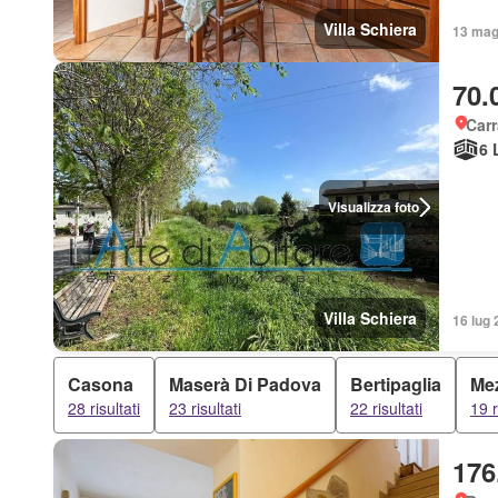
Villa Schiera
13 mag 
70.
Carr
6 
Visualizza foto
Villa Schiera
16 lug 
Casona
Maserà Di Padova
Bertipaglia
Me
28 risultati
23 risultati
22 risultati
19 r
176