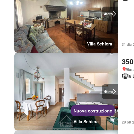
4
foto
Villa Schiera
31 dic 
350
Mas
6 
4
foto
Nuova costruzione
Villa Schiera
28 ott 