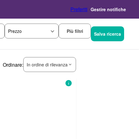
Preferiti
Gestire notifiche
Più filtri
Prezzo
Salva ricerca
Ordinare:
In ordine di rilevanza