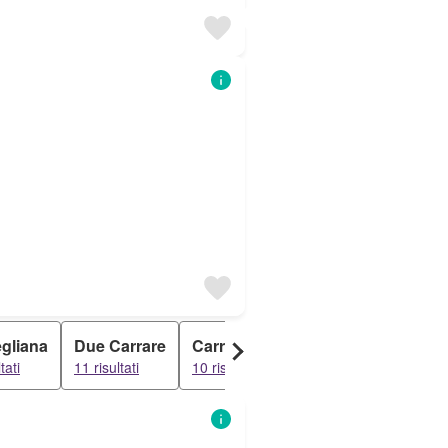
gliana
Due Carrare
Carrara San Giorgio
Saline
tati
11 risultati
10 risultati
10 risultati