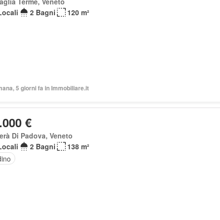
aglia Terme, Veneto
Locali
2 Bagni
120 m²
mana, 5 giorni fa in Immobiliare.it
.000 €
erà Di Padova, Veneto
Locali
2 Bagni
138 m²
dino