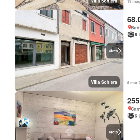
Villa Schiera
19 mag 
68.
Batt
6 
4
foto
Villa Schiera
6 mar 2
255
Carr
6 
4
foto