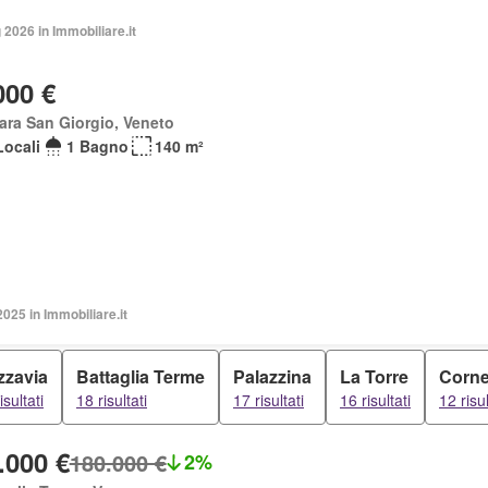
2026 in Immobiliare.it
000 €
ara San Giorgio, Veneto
Locali
1 Bagno
140 m²
2025 in Immobiliare.it
zzavia
Battaglia Terme
Palazzina
La Torre
Corne
isultati
18 risultati
17 risultati
16 risultati
12 risul
.000 €
180.000 €
2%