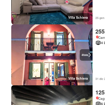
Villa Schiera
25 gen 
255
Carr
4 
4
foto
Villa Schiera
31 dic 
125
Cagn
6 