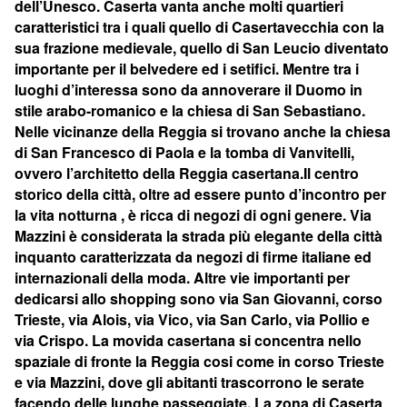
dell’Unesco. Caserta vanta anche molti quartieri
caratteristici tra i quali quello di Casertavecchia con la
sua frazione medievale, quello di San Leucio diventato
importante per il belvedere ed i setifici. Mentre tra i
luoghi d’interessa sono da annoverare il Duomo in
stile arabo-romanico e la chiesa di San Sebastiano.
Nelle vicinanze della Reggia si trovano anche la chiesa
di San Francesco di Paola e la tomba di Vanvitelli,
ovvero l’architetto della Reggia casertana.Il centro
storico della città, oltre ad essere punto d’incontro per
la vita notturna , è ricca di negozi di ogni genere. Via
Mazzini è considerata la strada più elegante della città
inquanto caratterizzata da negozi di firme italiane ed
internazionali della moda. Altre vie importanti per
dedicarsi allo shopping sono via San Giovanni, corso
Trieste, via Alois, via Vico, via San Carlo, via Pollio e
via Crispo. La movida casertana si concentra nello
spaziale di fronte la Reggia cosi come in corso Trieste
e via Mazzini, dove gli abitanti trascorrono le serate
facendo delle lunghe passeggiate. La zona di Caserta