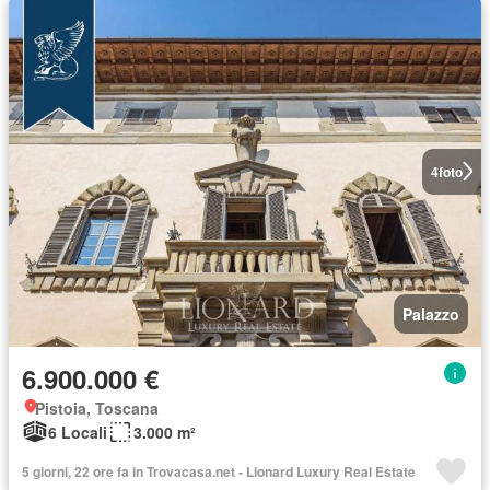
4
foto
Palazzo
6.900.000 €
Pistoia, Toscana
6 Locali
3.000 m²
5 giorni, 22 ore fa in Trovacasa.net - Lionard Luxury Real Estate