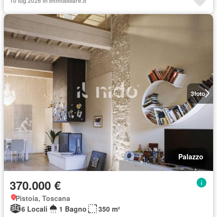
10 lug 2026 in Immobiliare.it
3
foto
Palazzo
370.000 €
Pistoia, Toscana
6 Locali
1 Bagno
350 m²