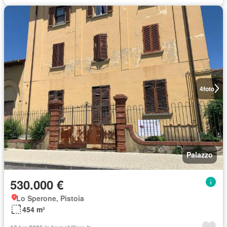
4
foto
Palazzo
530.000 €
Lo Sperone, Pistoia
454 m²