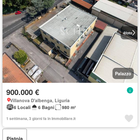
4
foto
Palazzo
900.000 €
Villanova D'albenga, Liguria
6 Locali
6 Bagni
980 m²
1 settimana, 3 giorni fa in Immobiliare.it
Pistoia