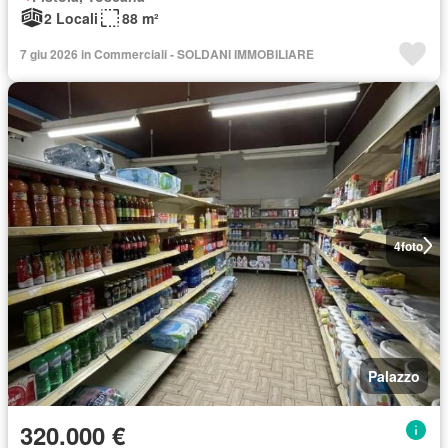
2 Locali
88 m²
7 giu 2026 in Commerciali - SOLDANI IMMOBILIARE
4
foto
Palazzo
320.000 €