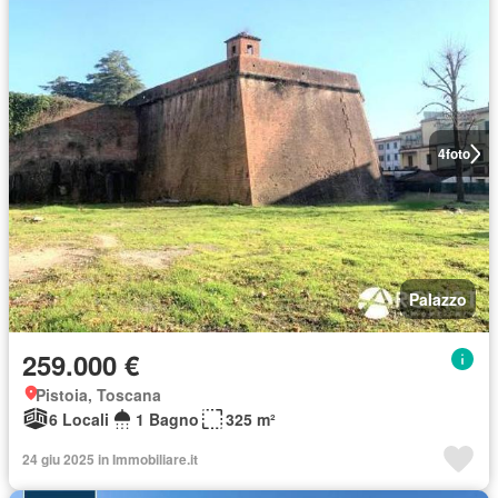
4
foto
Palazzo
259.000 €
Pistoia, Toscana
6 Locali
1 Bagno
325 m²
24 giu 2025 in Immobiliare.it