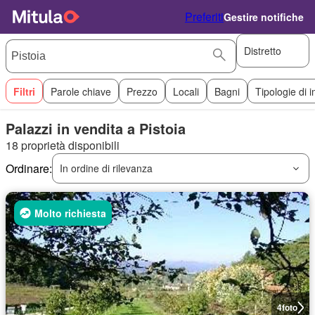
Preferiti
Gestire notifiche
Distretto
Filtri
Parole chiave
Prezzo
Locali
Bagni
Tipologie di 
Palazzi in vendita a Pistoia
18 proprietà disponibili
Ordinare:
In ordine di rilevanza
Molto richiesta
4
foto