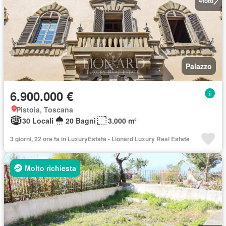
4
foto
Palazzo
6.900.000 €
Pistoia, Toscana
30 Locali
20 Bagni
3.000 m²
3 giorni, 22 ore fa in LuxuryEstate - Lionard Luxury Real Estate
Molto richiesta