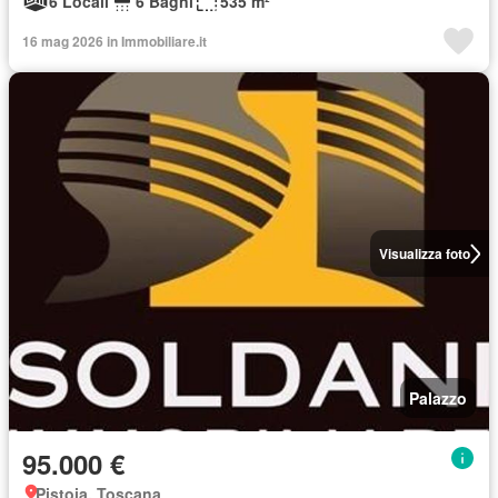
6 Locali
6 Bagni
535 m²
16 mag 2026 in Immobiliare.it
Visualizza foto
Palazzo
95.000 €
Pistoia, Toscana