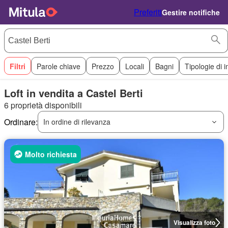
Preferiti
Gestire notifiche
Filtri
Parole chiave
Prezzo
Locali
Bagni
Tipologie di 
Loft in vendita a Castel Berti
6 proprietà disponibili
Ordinare:
In ordine di rilevanza
Molto richiesta
Visualizza foto