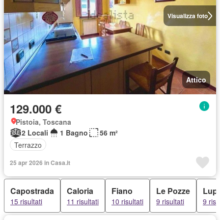
Visualizza foto
Attico
129.000 €
Pistoia, Toscana
2 Locali
1 Bagno
56 m²
Terrazzo
25 apr 2026 in Casa.it
Capostrada
Caloria
Fiano
Le Pozze
Lupi
15 risultati
11 risultati
10 risultati
9 risultati
9 risu