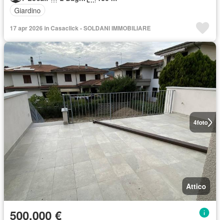
Giardino
17 apr 2026 in Casaclick - SOLDANI IMMOBILIARE
4
foto
Attico
500.000 €