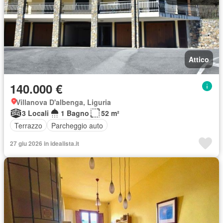
Attico
140.000 €
Villanova D'albenga, Liguria
3 Locali
1 Bagno
52 m²
Terrazzo
Parcheggio auto
27 giu 2026 in idealista.it