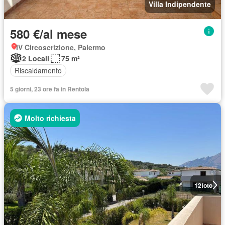
Villa Indipendente
580 €/al mese
IV Circoscrizione, Palermo
2 Locali
75 m²
Riscaldamento
5 giorni, 23 ore fa in Rentola
Molto richiesta
12
foto