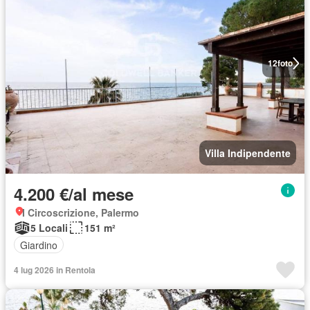
12
foto
Villa Indipendente
4.200 €/al mese
I Circoscrizione, Palermo
5 Locali
151 m²
Giardino
4 lug 2026 in Rentola