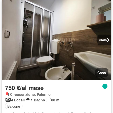
8
foto
Casa
750 €/al mese
I Circoscrizione, Palermo
4 Locali
1 Bagno
80 m²
Balcone