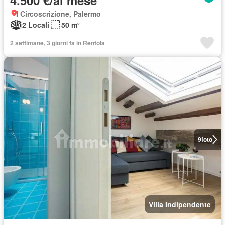
4.500 €/al mese
I Circoscrizione, Palermo
2 Locali
50 m²
2 settimane, 3 giorni fa in Rentola
9
foto
Villa Indipendente