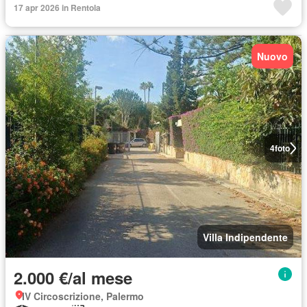
17 apr 2026 in Rentola
Nuovo
4
foto
Villa Indipendente
2.000 €/al mese
IV Circoscrizione, Palermo