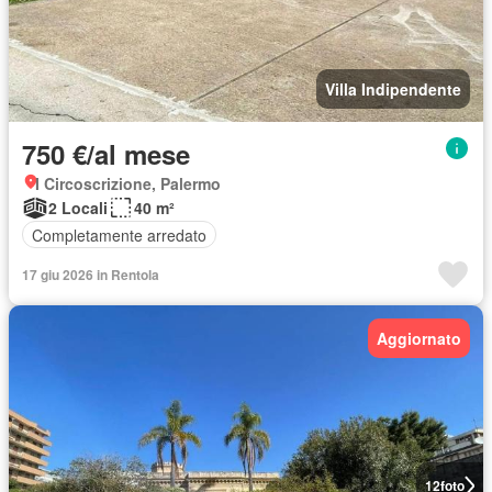
Villa Indipendente
750 €/al mese
I Circoscrizione, Palermo
2 Locali
40 m²
Completamente arredato
17 giu 2026 in Rentola
Aggiornato
12
foto