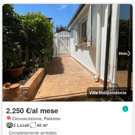
9
foto
Villa Indipendente
2.250 €/al mese
I Circoscrizione, Palermo
2 Locali
40 m²
Completamente arredato