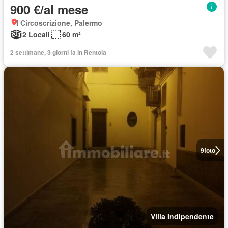
900 €/al mese
I Circoscrizione, Palermo
2 Locali
60 m²
2 settimane, 3 giorni fa in Rentola
9
foto
Villa Indipendente