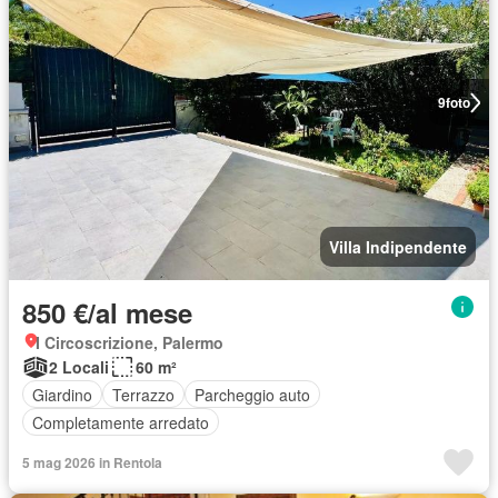
9
foto
Villa Indipendente
850 €/al mese
I Circoscrizione, Palermo
2 Locali
60 m²
Giardino
Terrazzo
Parcheggio auto
Completamente arredato
5 mag 2026 in Rentola