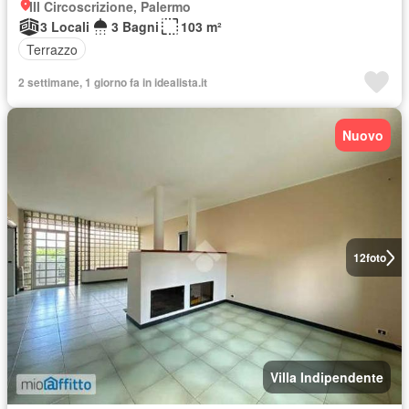
III Circoscrizione, Palermo
3 Locali
3 Bagni
103 m²
Terrazzo
2 settimane, 1 giorno fa in idealista.it
Nuovo
12
foto
Villa Indipendente