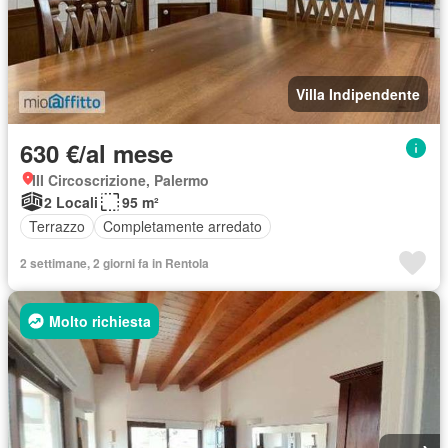
Villa Indipendente
630 €/al mese
III Circoscrizione, Palermo
2 Locali
95 m²
Terrazzo
Completamente arredato
2 settimane, 2 giorni fa in Rentola
Molto richiesta