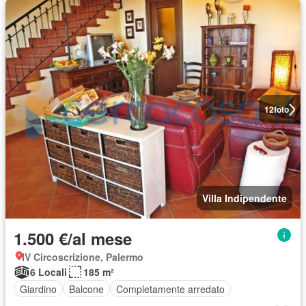
12
foto
Villa Indipendente
1.500 €/al mese
IV Circoscrizione, Palermo
6 Locali
185 m²
Giardino
Balcone
Completamente arredato