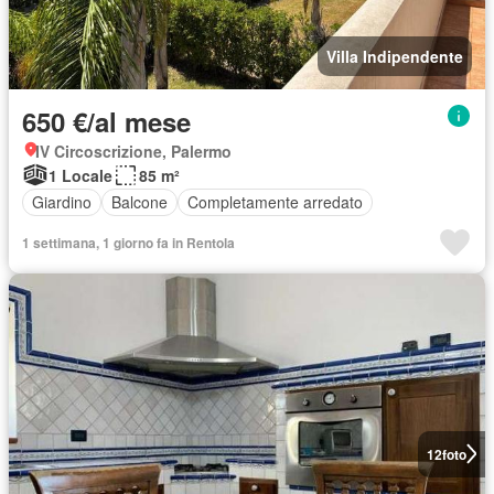
Villa Indipendente
650 €/al mese
IV Circoscrizione, Palermo
1 Locale
85 m²
Giardino
Balcone
Completamente arredato
1 settimana, 1 giorno fa in Rentola
12
foto