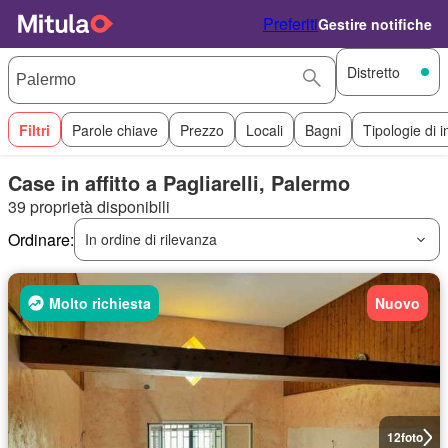
Preferiti
Gestire notifiche
Distretto
Filtri
Parole chiave
Prezzo
Locali
Bagni
Tipologie di 
Case in affitto a Pagliarelli, Palermo
39 proprietà disponibili
Ordinare:
In ordine di rilevanza
Molto richiesta
Nuovo
12
foto