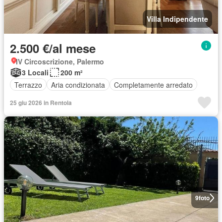
Villa Indipendente
2.500 €/al mese
IV Circoscrizione, Palermo
3 Locali
200 m²
Terrazzo
Aria condizionata
Completamente arredato
25 giu 2026 in Rentola
9
foto