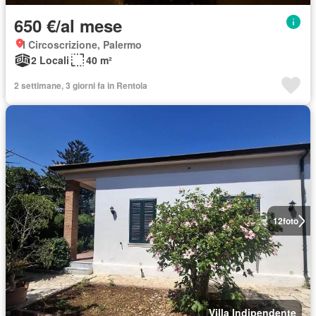
650 €/al mese
I Circoscrizione, Palermo
2 Locali
40 m²
2 settimane, 3 giorni fa in Rentola
12
foto
Villa Indipendente