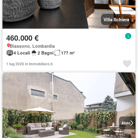
Villa Schiera
460.000 €
Biassono, Lombardia
4 Locali
2 Bagni
177 m²
1 lug 2026 in Immobiliare.it
4
foto