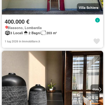
Villa Schiera
400.000 €
Biassono, Lombardia
3 Locali
2 Bagni
203 m²
1 lug 2026 in Immobiliare.it
4
foto