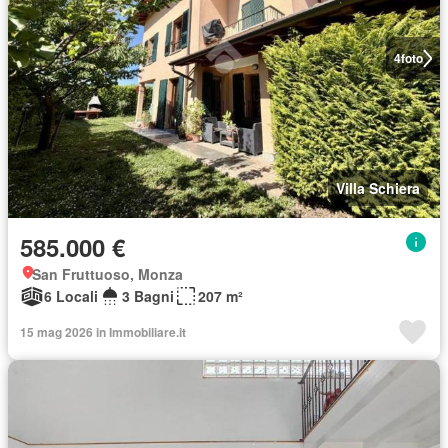
4
foto
Villa Schiera
585.000 €
San Fruttuoso, Monza
6 Locali
3 Bagni
207 m²
15 mag 2026 in Immobiliare.it