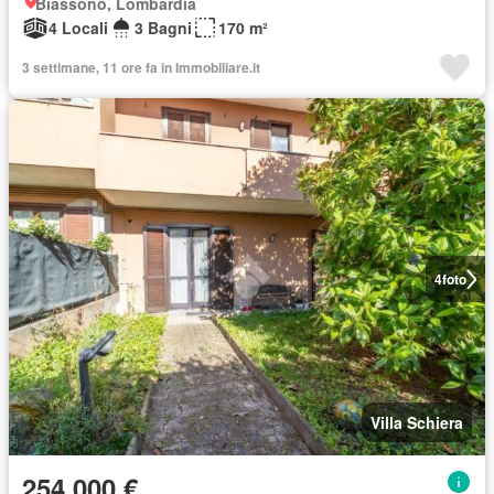
Biassono, Lombardia
4 Locali
3 Bagni
170 m²
3 settimane, 11 ore fa in Immobiliare.it
4
foto
Villa Schiera
254.000 €