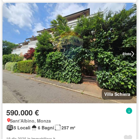
4
foto
Villa Schiera
590.000 €
Sant'Albino, Monza
5 Locali
6 Bagni
257 m²
19 dic 2025 in Immobiliare.it