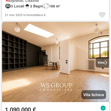
Aliprandi, Lissone
3 Locali
2 Bagni
168 m²
21 mar 2025 in Immobiliare.it
4
foto
Villa Schiera
1.090.000 €