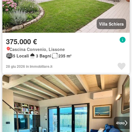
Villa Schiera
375.000 €
Cascina Convenio, Lissone
5 Locali
3 Bagni
235 m²
28 giu 2026 in Immobiliare.it
4
foto