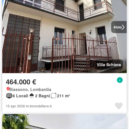
4
foto
Villa Schiera
464.000 €
Biassono, Lombardia
6 Locali
2 Bagni
211 m²
15 apr 2026 in Immobiliare.it