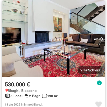
4
foto
Villa Schiera
530.000 €
Biraghi, Biassono
5 Locali
2 Bagni
198 m²
18 giu 2026 in Immobiliare.it