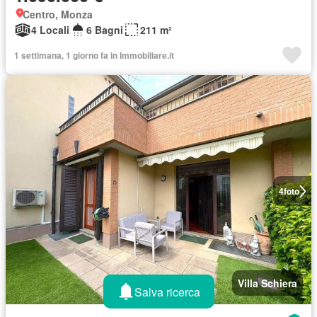
Centro, Monza
4 Locali
6 Bagni
211 m²
1 settimana, 1 giorno fa in Immobiliare.it
4
foto
Villa Schiera
Salva ricerca