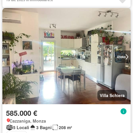
4
foto
Villa Schiera
585.000 €
Cazzaniga, Monza
5 Locali
3 Bagni
208 m²