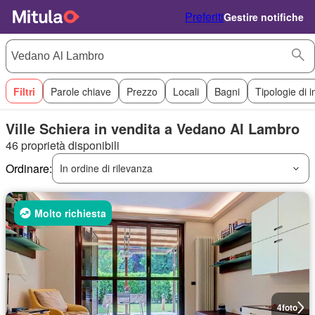
Preferiti
Gestire notifiche
Filtri
Parole chiave
Prezzo
Locali
Bagni
Tipologie di 
Ville Schiera in vendita a Vedano Al Lambro
46 proprietà disponibili
Ordinare:
In ordine di rilevanza
Molto richiesta
4
foto