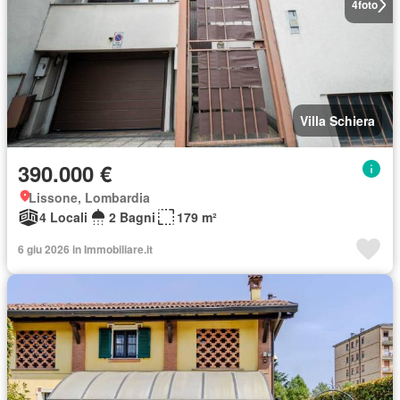
4
foto
Villa Schiera
390.000 €
Lissone, Lombardia
4 Locali
2 Bagni
179 m²
6 giu 2026 in Immobiliare.it