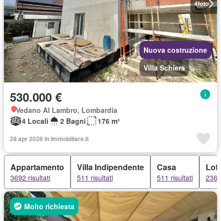
4
foto
Nuova costruzione
Villa Schiera
530.000 €
Vedano Al Lambro, Lombardia
4 Locali
2 Bagni
176 m²
28 apr 2026 in Immobiliare.it
Appartamento
Villa Indipendente
Casa
Loft
3692 risultati
511 risultati
511 risultati
236 r
Molto richiesta