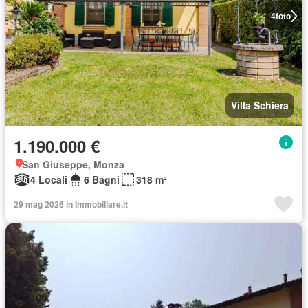
4
foto
Villa Schiera
1.190.000 €
San Giuseppe, Monza
4 Locali
6 Bagni
318 m²
29 mag 2026 in Immobiliare.it