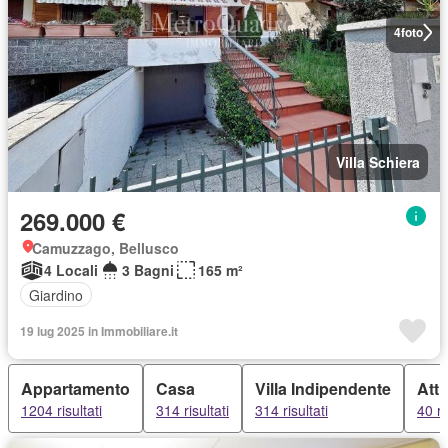
4
foto
Villa Schiera
269.000 €
Camuzzago, Bellusco
4 Locali
3 Bagni
165 m²
Giardino
19 lug 2025 in Immobiliare.it
Appartamento
Casa
Villa Indipendente
Atti
1204 risultati
314 risultati
314 risultati
40 ri