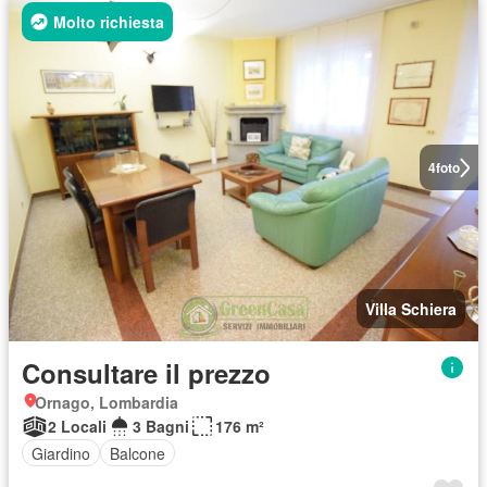
Molto richiesta
4
foto
Villa Schiera
Consultare il prezzo
Ornago, Lombardia
2 Locali
3 Bagni
176 m²
Giardino
Balcone