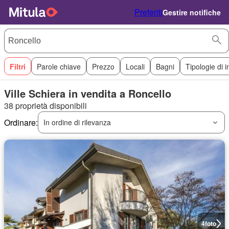
Preferiti
Gestire notifiche
Filtri
Parole chiave
Prezzo
Locali
Bagni
Tipologie di 
Ville Schiera in vendita a Roncello
38 proprietà disponibili
Ordinare:
In ordine di rilevanza
4
foto