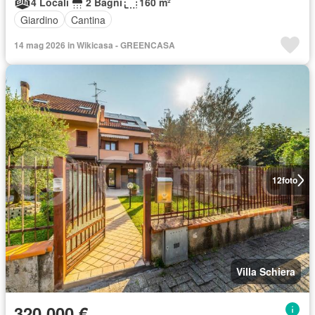
4 Locali
2 Bagni
160 m²
Giardino
Cantina
14 mag 2026 in Wikicasa - GREENCASA
12
foto
Villa Schiera
320.000 €