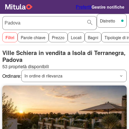
Preferiti
Gestire notifiche
Distretto
Filtri
Parole chiave
Prezzo
Locali
Bagni
Tipologie di 
Ville Schiera in vendita a Isola di Terranegra,
Padova
53 proprietà disponibili
Ordinare:
In ordine di rilevanza