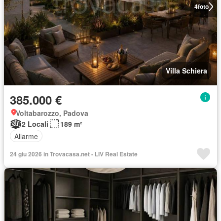
4
foto
Villa Schiera
385.000 €
Voltabarozzo, Padova
2 Locali
189 m²
Allarme
24 giu 2026 in Trovacasa.net - LIV Real Estate