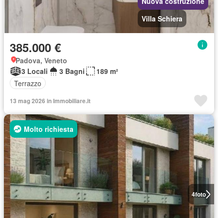
Nuova costruzione
Villa Schiera
385.000 €
Padova, Veneto
3 Locali
3 Bagni
189 m²
Terrazzo
13 mag 2026 in Immobiliare.it
Molto richiesta
4
foto