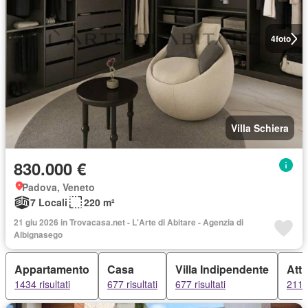
4
foto
Villa Schiera
830.000 €
Padova, Veneto
7 Locali
220 m²
21 giu 2026 in Trovacasa.net - L'Arte di Abitare - Agenzia di
Albignasego
Appartamento
Casa
Villa Indipendente
Atti
1434 risultati
677 risultati
677 risultati
211 r