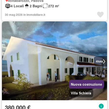
Voltabarozzo, Padova
4 Locali
2 Bagni
272 m²
30 mag 2026 in Immobiliare.it
4
foto
Nuova costruzione
Villa Schiera
380.000 €