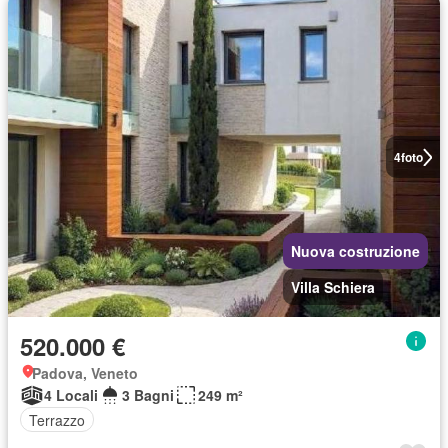
4
foto
Nuova costruzione
Villa Schiera
520.000 €
Padova, Veneto
4 Locali
3 Bagni
249 m²
Terrazzo