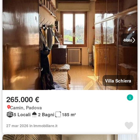
4
foto
Villa Schiera
265.000 €
Camin, Padova
5 Locali
2 Bagni
185 m²
27 mar 2026 in Immobiliare.it