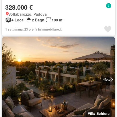
328.000 €
Voltabarozzo, Padova
4 Locali
2 Bagni
100 m²
1 settimana, 23 ore fa in Immobiliare.it
4
foto
Villa Schiera