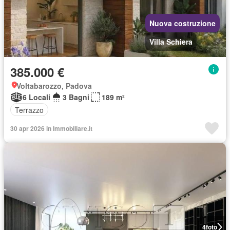
Nuova costruzione
Villa Schiera
385.000 €
Voltabarozzo, Padova
6 Locali
3 Bagni
189 m²
Terrazzo
30 apr 2026 in Immobiliare.it
4
foto