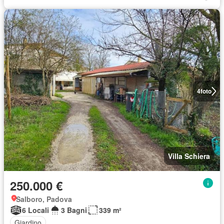
4
foto
Villa Schiera
250.000 €
Salboro, Padova
6 Locali
3 Bagni
339 m²
Giardino