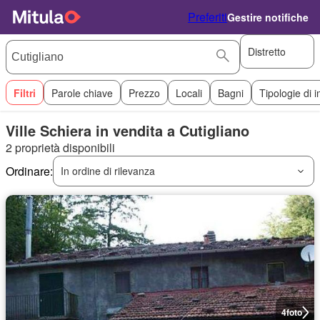
Preferiti
Gestire notifiche
Distretto
Filtri
Parole chiave
Prezzo
Locali
Bagni
Tipologie di 
Ville Schiera in vendita a Cutigliano
2 proprietà disponibili
Ordinare:
In ordine di rilevanza
4
foto