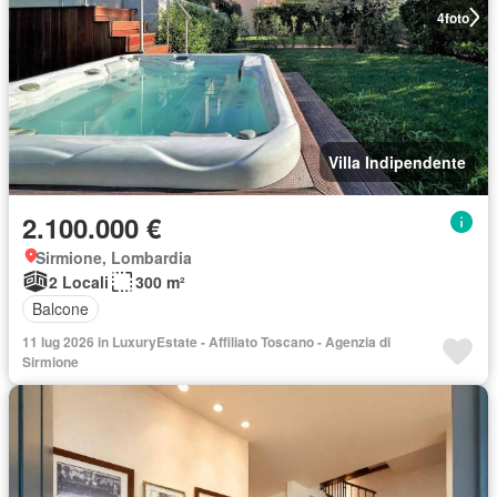
4
foto
Villa Indipendente
2.100.000 €
Sirmione, Lombardia
2 Locali
300 m²
Balcone
11 lug 2026 in LuxuryEstate - Affiliato Toscano - Agenzia di
Sirmione