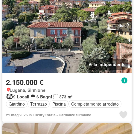
4
foto
Villa Indipendente
2.150.000 €
Lugana, Sirmione
9 Locali
6 Bagni
373 m²
Giardino
Terrazzo
Piscina
Completamente arredato
21 mag 2026 in LuxuryEstate - Gardalive Sirmione