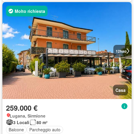
Molto richiesta
12
foto
Casa
259.000 €
Lugana, Sirmione
3 Locali
80 m²
Balcone
Parcheggio auto