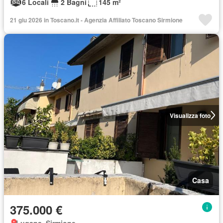
6 Locali
2 Bagni
145 m²
21 giu 2026 in Toscano.it - Agenzia Affiliato Toscano Sirmione
Visualizza foto
Casa
375.000 €
Lugana, Sirmione