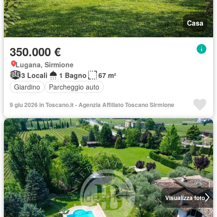
Casa
350.000 €
Lugana, Sirmione
3 Locali
1 Bagno
67 m²
Giardino
Parcheggio auto
9 giu 2026 in Toscano.it - Agenzia Affiliato Toscano Sirmione
Visualizza foto