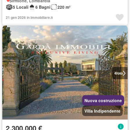
Sirmione, Lombardia
5 Locali
6 Bagni
220 m²
21 gen 2026 in Immobiliare.it
4
foto
Nuova costruzione
Villa Indipendente
2.300.000 €