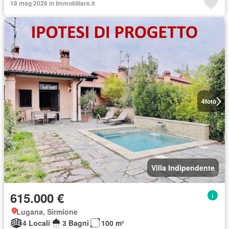
18 mag 2026 in Immobiliare.it
4
foto
Villa Indipendente
615.000 €
Lugana, Sirmione
4 Locali
3 Bagni
100 m²