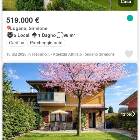
Casa
519.000 €
Lugana, Sirmione
5 Locali
1 Bagno
96 m²
Cantina
Parcheggio auto
18 giu 2026 in Toscano.it - Agenzia Affiliato Toscano Sirmione
12
foto