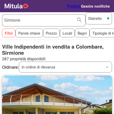
Preferiti
Gestire notifiche
Distretto
Filtri
Parole chiave
Prezzo
Locali
Bagni
Tipologie di 
Ville Indipendenti in vendita a Colombare,
Sirmione
387 proprietà disponibili
Ordinare:
In ordine di rilevanza