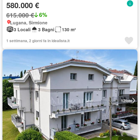
580.000 €
615.000 €
6%
Lugana, Sirmione
3 Locali
3 Bagni
130 m²
1 settimana, 2 giorni fa in idealista.it
12
foto