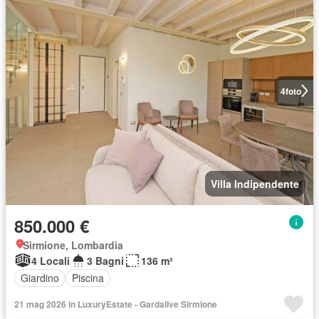
4
foto
Villa Indipendente
850.000 €
Sirmione, Lombardia
4 Locali
3 Bagni
136 m²
Giardino
Piscina
21 mag 2026 in LuxuryEstate - Gardalive Sirmione