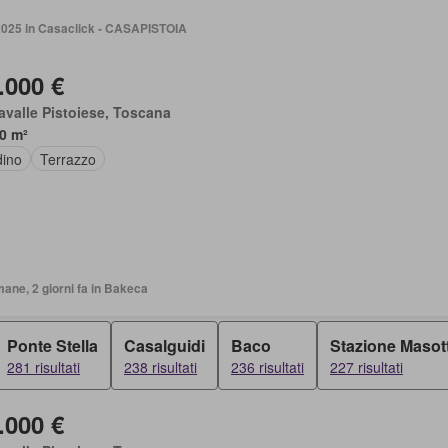
 2025 in Casaclick - CASAPISTOIA
.000 €
avalle Pistoiese, Toscana
0 m²
dino
Terrazzo
mane, 2 giorni fa in Bakeca
Ponte Stella
Casalguidi
Baco
Stazione Masott
281 risultati
238 risultati
236 risultati
227 risultati
.000 €