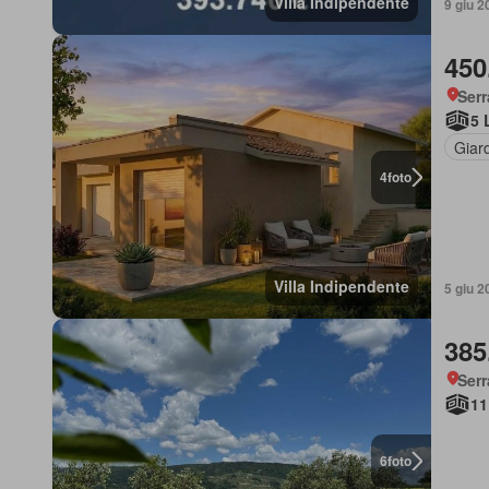
Villa Indipendente
9 giu 2
450
Serr
5 
Giar
4
foto
Villa Indipendente
5 giu 2
385
Serr
11
6
foto