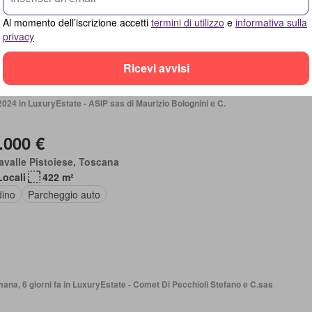
azzo
Al momento dell’iscrizione accetti
termini di utilizzo
e
informativa sulla
privacy
Ricevi avvisi
2024 in LuxuryEstate - ASIP sas di Maurizio Bolognini e C.
.000 €
avalle Pistoiese, Toscana
Locali
422 m²
dino
Parcheggio auto
mana, 6 giorni fa in LuxuryEstate - Comet Di Pecchioli Stefano e C.sas