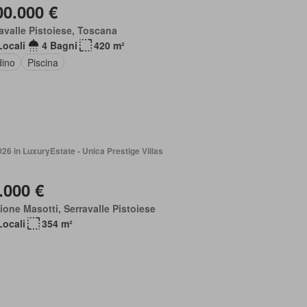
00.000 €
avalle Pistoiese, Toscana
Locali
4 Bagni
420 m²
dino
Piscina
026 in LuxuryEstate - Unica Prestige Villas
.000 €
ione Masotti, Serravalle Pistoiese
Locali
354 m²