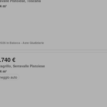
avalle Pistoiese, Toscana
4 m²
2026 in Bakeca - Aste Giudiziarie
.740 €
agrillo, Serravalle Pistoiese
4 m²
heggio auto