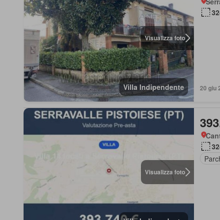
Serr
32
Visualizza foto
Villa Indipendente
20 giu 
393
Cant
32
Parc
Visualizza foto