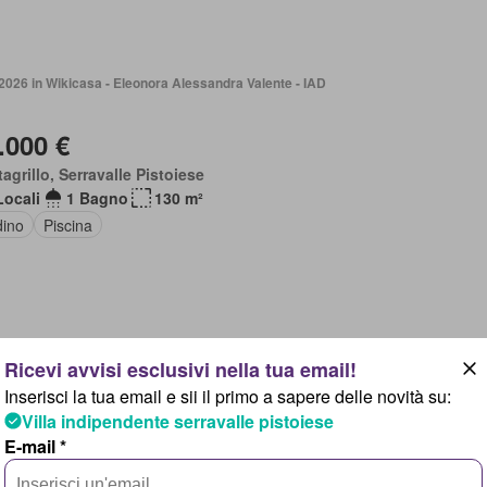
2026 in Wikicasa - Eleonora Alessandra Valente - IAD
.000 €
agrillo, Serravalle Pistoiese
Locali
1 Bagno
130 m²
dino
Piscina
2025 in Pcase - PRV Agliana Sas di Bondi Patrizio & C.
Inserisci la tua email e sii il primo a sapere delle novità su:
Villa indipendente serravalle pistoiese
.000 €
E-mail *
avalle Pistoiese, Toscana
Locali
3 Bagni
150 m²