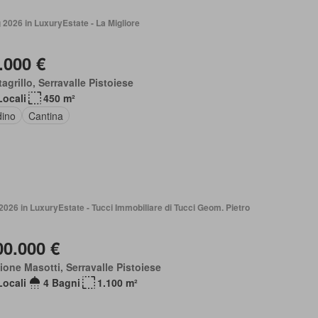
2026 in LuxuryEstate - La Migliore
.000 €
agrillo, Serravalle Pistoiese
Locali
450 m²
dino
Cantina
2026 in LuxuryEstate - Tucci Immobiliare di Tucci Geom. Pietro
00.000 €
ione Masotti, Serravalle Pistoiese
Locali
4 Bagni
1.100 m²