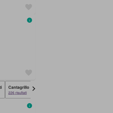
i
Cantagrillo
Marrazzano
Castellina
226 risultati
224 risultati
213 risultati