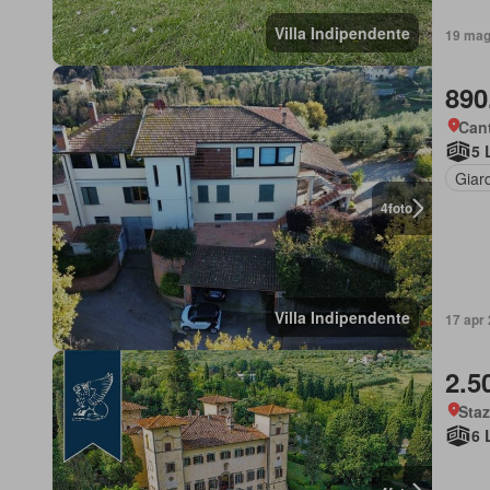
Villa Indipendente
19 mag 
890
Cant
5 
Giar
4
foto
Villa Indipendente
17 apr 
2.5
Staz
6 