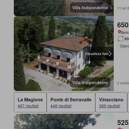
Villa Indipendente
11 ott
650
Serr
30
Giar
Visualizza foto
Villa Indipendente
2 setti
La Magione
Ponte di Serravalle
Vinacciano
467 risultati
448 risultati
389 risultati
525