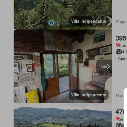
Villa Indipendente
17 apr 
395
Cant
4 
Giar
4
foto
Villa Indipendente
14 mag 
470
Serr
5 