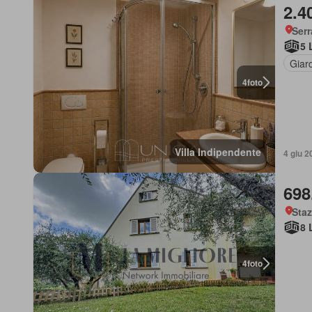
2.4
Serr
5 
Giar
4
foto
Villa Indipendente
4 giu 2
698
Staz
8 
4
foto