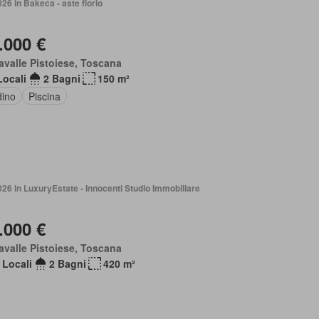
026 in Bakeca - aste florio
.000 €
avalle Pistoiese, Toscana
Locali
2 Bagni
150 m²
dino
Piscina
026 in LuxuryEstate - Innocenti Studio Immobiliare
.000 €
avalle Pistoiese, Toscana
 Locali
2 Bagni
420 m²