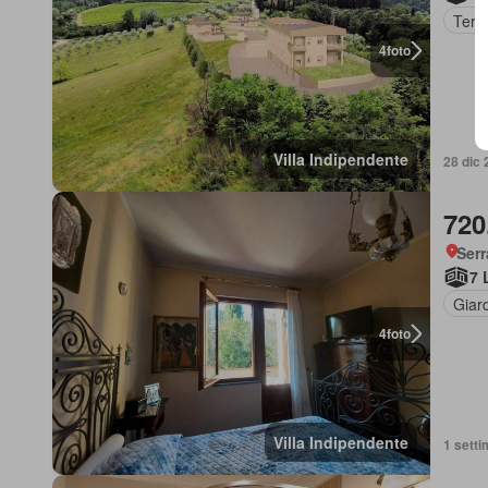
Terr
4
foto
Villa Indipendente
28 dic 
720
Serr
7 
Giar
4
foto
Villa Indipendente
1 setti