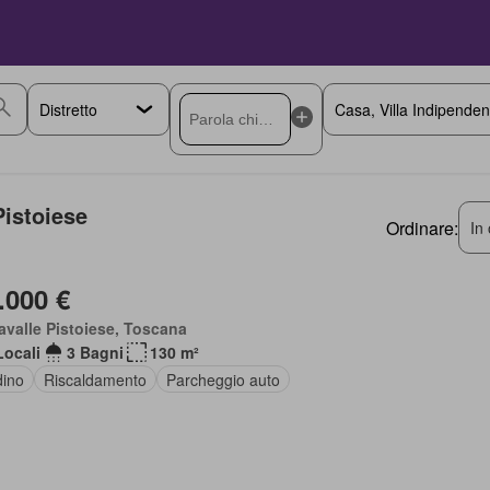
Pistoiese
Ordinare:
In 
.000 €
avalle Pistoiese, Toscana
Locali
3 Bagni
130 m²
dino
Riscaldamento
Parcheggio auto