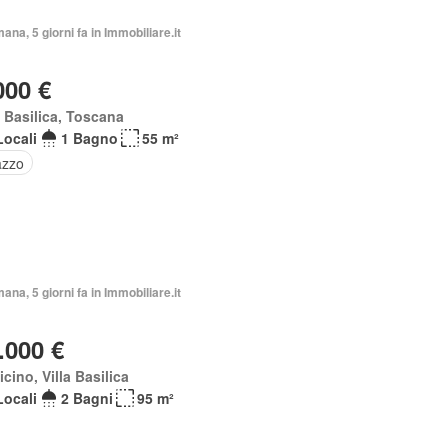
mana, 5 giorni fa in Immobiliare.it
000 €
a Basilica, Toscana
Locali
1 Bagno
55 m²
azzo
mana, 5 giorni fa in Immobiliare.it
.000 €
icino, Villa Basilica
Locali
2 Bagni
95 m²