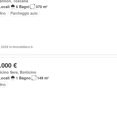
annori, Toscana
Locali
6 Bagni
370 m²
dino
Parcheggio auto
2026 in Immobiliare.it
.000 €
icino Sera, Botticino
Locali
1 Bagno
149 m²
dino