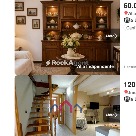
60.
Vill
5 
Cant
4
foto
Villa Indipendente
1 setti
120
Unio
6 
4
foto