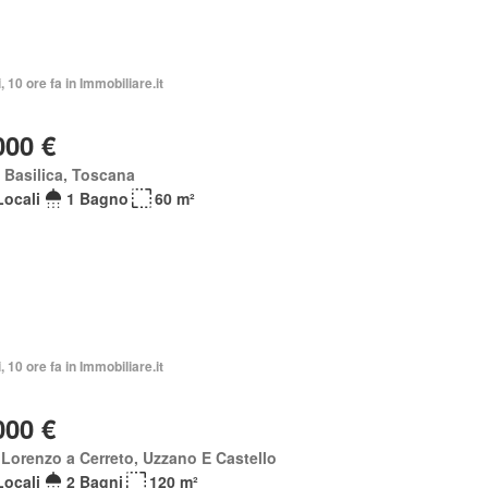
, 10 ore fa in Immobiliare.it
000 €
a Basilica, Toscana
Locali
1 Bagno
60 m²
, 10 ore fa in Immobiliare.it
000 €
Lorenzo a Cerreto, Uzzano E Castello
Locali
2 Bagni
120 m²