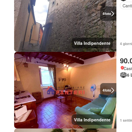
Cant
4
foto
Villa Indipendente
4 giorni
90.
Cast
6 
4
foto
Villa Indipendente
1 setti