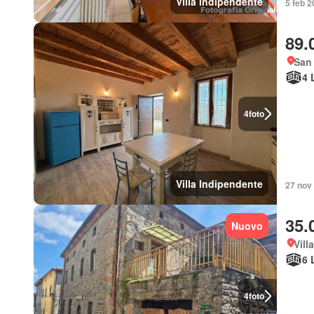
Villa Indipendente
5 feb 2
89.
San 
4 
4
foto
Villa Indipendente
27 nov 
35.
Nuovo
Vill
6 
4
foto