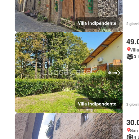
Villa Indipendente
2 giorni
49.
Vill
3 
4
foto
Villa Indipendente
3 giorni
30.
San 
4 