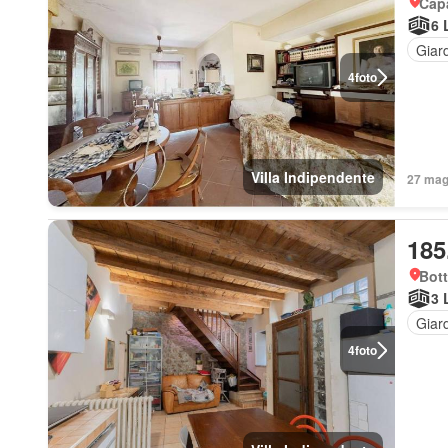
Cap
6 
Giar
4
foto
Villa Indipendente
27 mag 
185
Bott
3 
Giar
4
foto