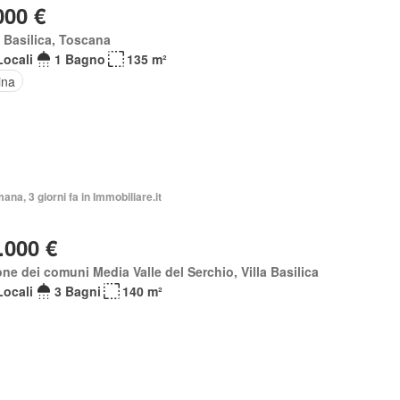
000 €
a Basilica, Toscana
Locali
1 Bagno
135 m²
ina
mana, 3 giorni fa in Immobiliare.it
.000 €
ne dei comuni Media Valle del Serchio, Villa Basilica
Locali
3 Bagni
140 m²