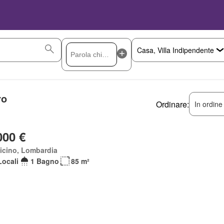
ro
Ordinare:
In ordine
000 €
icino, Lombardia
Locali
1 Bagno
85 m²