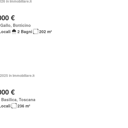
026 in Immobiliare.it
000 €
Gallo, Botticino
Locali
2 Bagni
202 m²
2025 in Immobiliare.it
000 €
a Basilica, Toscana
Locali
236 m²