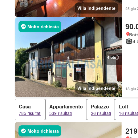
Villa Indipendente
25 giu 
90.
Molto richiesta
Bott
4 
4
foto
Villa Indipendente
18 giu 
Casa
Appartamento
Palazzo
Loft
785 risultati
539 risultati
26 risultati
16 risultat
219
Molto richiesta