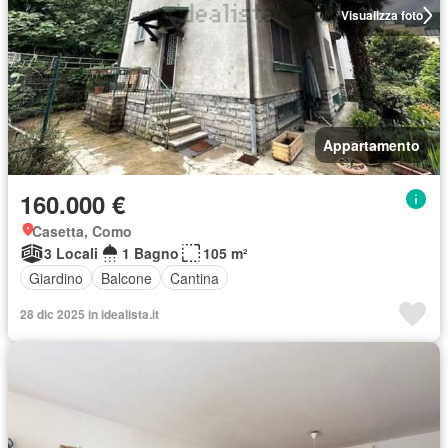
Visualizza foto
Appartamento
160.000 €
Casetta, Como
3 Locali
1 Bagno
105 m²
Giardino
Balcone
Cantina
28 dic 2025 in idealista.it