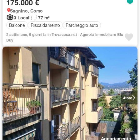
175.000 €
Sagnino, Como
3 Locali
77 m²
Balcone
Riscaldamento
Parcheggio auto
2 settimane, 6 giorni fa in Trovacasa.net - Agenzia Immobiliare Blu
Buy
4
foto
Appartamento