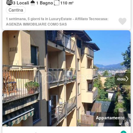
3 Locali
1 Bagno
110 m²
Cantina
1 settimana, 5 giorni fa in LuxuryEstate - Affiliato Tecnocasa:
AGENZIA IMMOBILIARE COMO SAS
4
foto
Appartamento