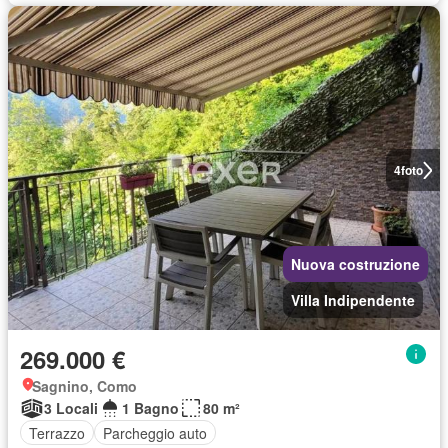
4
foto
Nuova costruzione
Villa Indipendente
269.000 €
Sagnino, Como
3 Locali
1 Bagno
80 m²
Terrazzo
Parcheggio auto