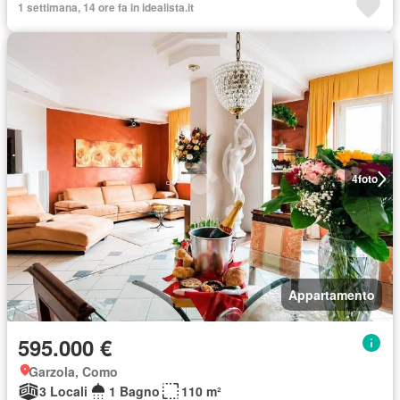
1 settimana, 14 ore fa in idealista.it
4
foto
Appartamento
595.000 €
Garzola, Como
3 Locali
1 Bagno
110 m²