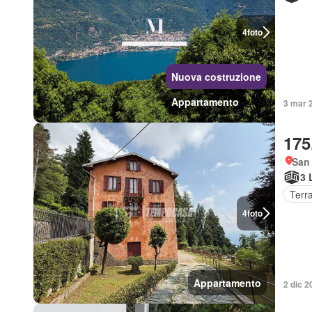
4
foto
Nuova costruzione
Appartamento
3 mar 2
175
San 
3 
Terr
4
foto
Appartamento
2 dic 2