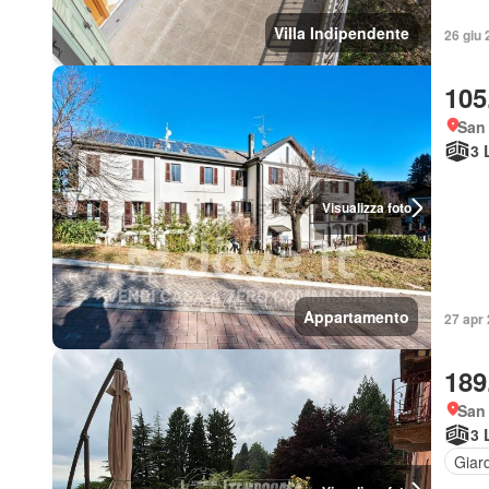
Villa Indipendente
26 giu 
105
San 
3 
Visualizza foto
Appartamento
27 apr 
189
San 
3 
Giar