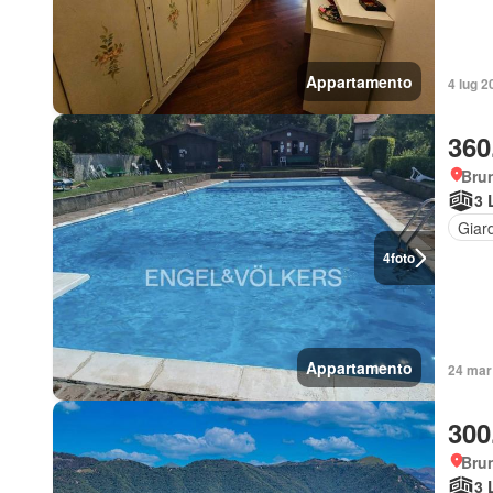
Appartamento
4 lug 2
360
Bru
3 
Giar
4
foto
Appartamento
24 mar 
300
Bru
3 