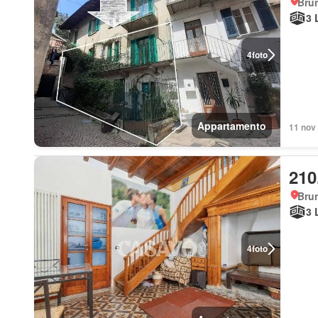
Bru
3 
4
foto
Appartamento
11 nov 
210
Bru
3 
4
foto