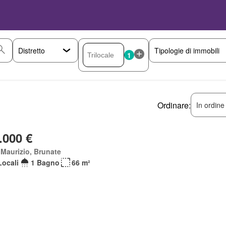
1
Ordinare:
In ordine
.000 €
Maurizio, Brunate
Locali
1 Bagno
66 m²