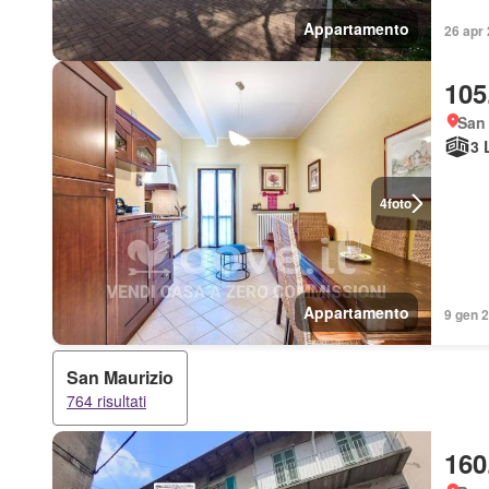
Appartamento
26 apr 
105
San 
3 
4
foto
Appartamento
9 gen 2
San Maurizio
764 risultati
160