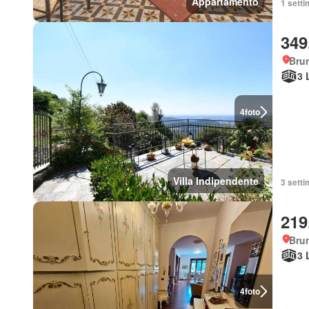
Appartamento
1 setti
349
Bru
3 
4
foto
Villa Indipendente
3 setti
219
Bru
3 
4
foto