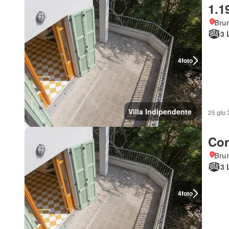
1.1
Bru
3 
4
foto
Villa Indipendente
25 giu 
Con
Bru
3 
4
foto