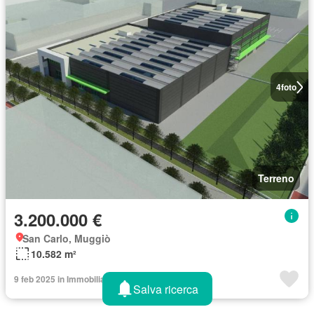
4
foto
Terreno
3.200.000 €
San Carlo, Muggiò
10.582 m²
9 feb 2025 in Immobiliare.it
Salva ricerca