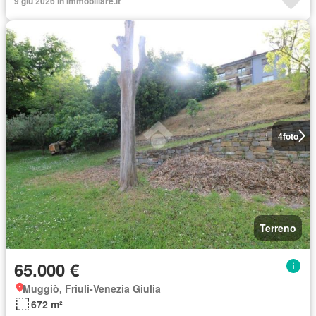
9 giu 2026 in Immobiliare.it
4
foto
Terreno
65.000 €
Muggiò, Friuli-Venezia Giulia
672 m²