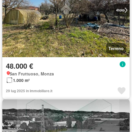
4
foto
Terreno
48.000 €
San Fruttuoso, Monza
1.000 m²
29 lug 2025 in Immobiliare.it