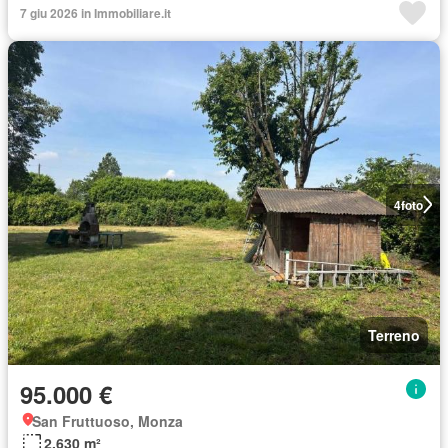
7 giu 2026 in Immobiliare.it
4
foto
Terreno
95.000 €
San Fruttuoso, Monza
2.630 m²