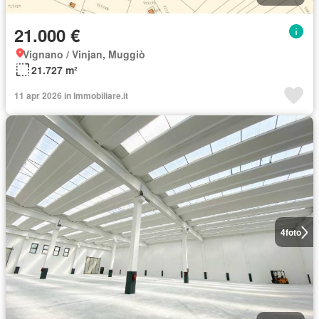
21.000 €
Vignano / Vinjan, Muggiò
21.727 m²
11 apr 2026 in Immobiliare.it
4
foto