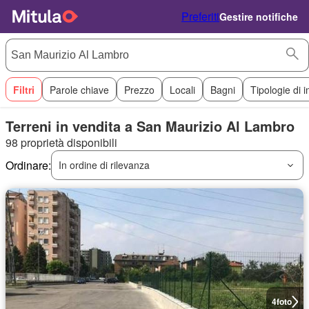
Preferiti
Gestire notifiche
Filtri
Parole chiave
Prezzo
Locali
Bagni
Tipologie di 
Terreni in vendita a San Maurizio Al Lambro
98 proprietà disponibili
Ordinare:
In ordine di rilevanza
4
foto