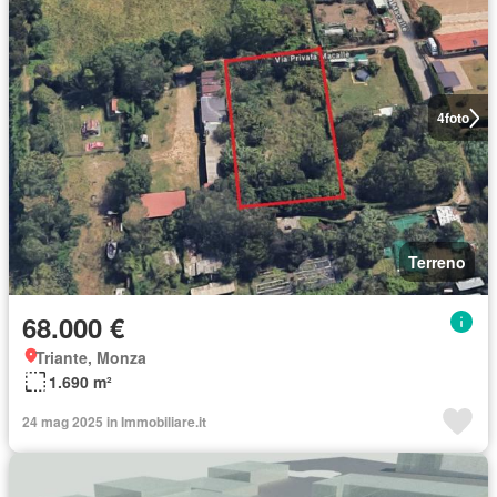
4
foto
Terreno
68.000 €
Triante, Monza
1.690 m²
24 mag 2025 in Immobiliare.it