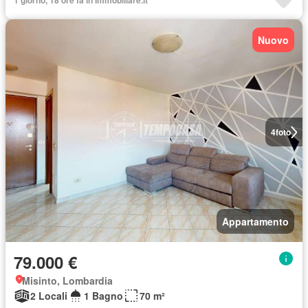
1 giorno, 18 ore fa in Immobiliare.it
Nuovo
4
foto
Appartamento
79.000 €
Misinto, Lombardia
2 Locali
1 Bagno
70 m²