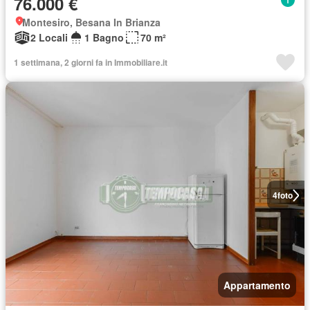
76.000 €
Montesiro, Besana In Brianza
2 Locali
1 Bagno
70 m²
1 settimana, 2 giorni fa in Immobiliare.it
4
foto
Appartamento