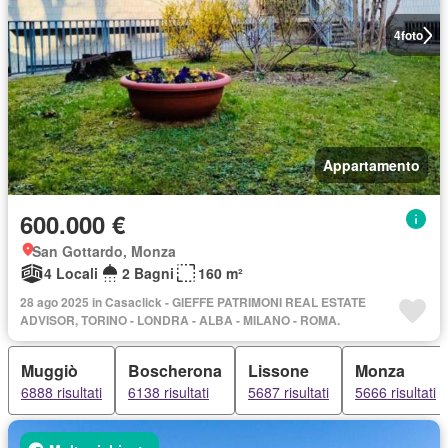
4
foto
Appartamento
600.000 €
San Gottardo, Monza
4 Locali
2 Bagni
160 m²
28 ago 2025 in Casaclick - GIEFFE PATRIMONI REAL ESTATE
ADVISOR, TORINO - LONDRA - ALBA - MILANO - ROMA.
Muggiò
Boscherona
Lissone
Monza
6888 risultati
6138 risultati
5687 risultati
5666 risultati