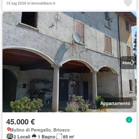
15 lug 2026 in Immobiliare.it
4
foto
Appartamento
45.000 €
Mulino di Peregallo, Briosco
2 Locali
1 Bagno
85 m²