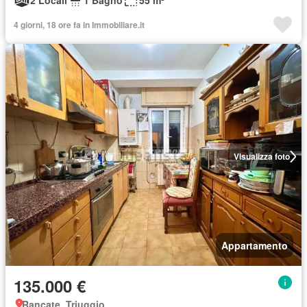
2 Locali
1 Bagno
55 m²
4 giorni, 18 ore fa in Immobiliare.it
Visualizza foto
Appartamento
135.000 €
Rancate, Triuggio