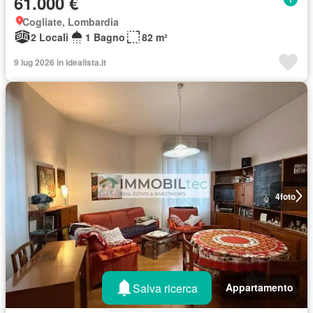
61.000 €
Cogliate, Lombardia
2 Locali
1 Bagno
82 m²
9 lug 2026 in idealista.it
4
foto
Salva ricerca
Appartamento