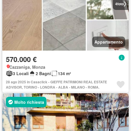
4
foto
Appartamento
570.000 €
Cazzaniga, Monza
3 Locali
2 Bagni
134 m²
28 ago 2025 in Casaclick - GIEFFE PATRIMONI REAL ESTATE
ADVISOR, TORINO - LONDRA - ALBA - MILANO - ROMA.
Molto richiesta