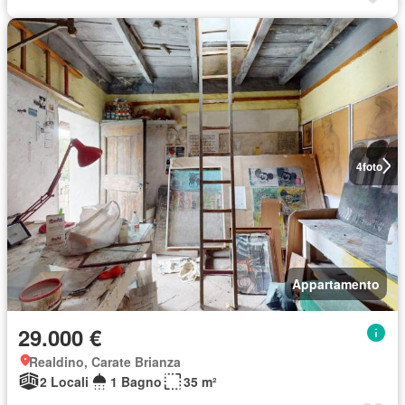
4
foto
Appartamento
29.000 €
Realdino, Carate Brianza
2 Locali
1 Bagno
35 m²