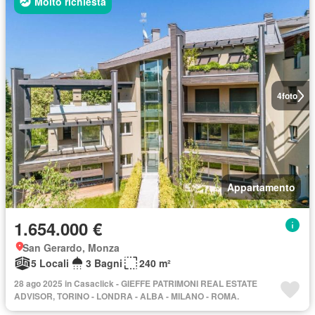
Molto richiesta
4
foto
Appartamento
1.654.000 €
San Gerardo, Monza
5 Locali
3 Bagni
240 m²
28 ago 2025 in Casaclick - GIEFFE PATRIMONI REAL ESTATE
ADVISOR, TORINO - LONDRA - ALBA - MILANO - ROMA.