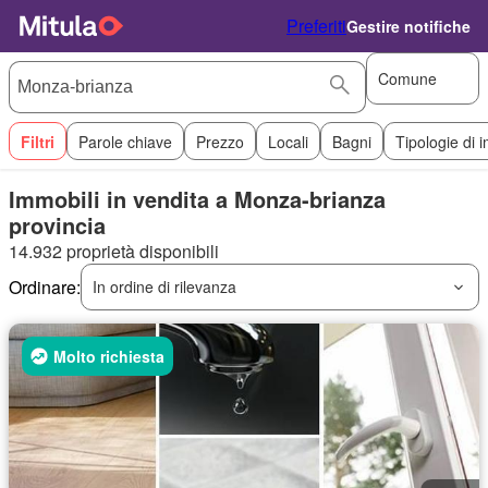
Preferiti
Gestire notifiche
Comune
Filtri
Parole chiave
Prezzo
Locali
Bagni
Tipologie di 
Immobili in vendita a Monza-brianza
provincia
14.932 proprietà disponibili
Ordinare:
In ordine di rilevanza
Molto richiesta