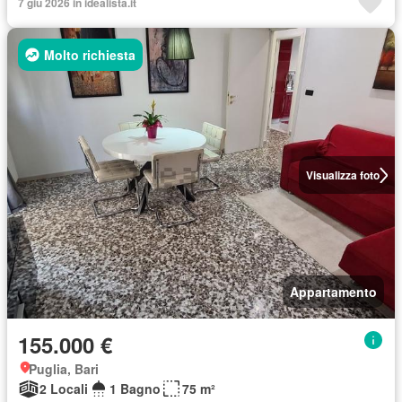
7 giu 2026 in idealista.it
Molto richiesta
Visualizza foto
Appartamento
155.000 €
Puglia, Bari
2 Locali
1 Bagno
75 m²