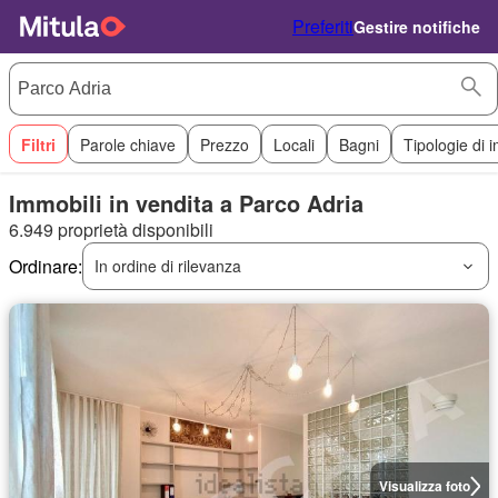
Preferiti
Gestire notifiche
Filtri
Parole chiave
Prezzo
Locali
Bagni
Tipologie di 
Immobili in vendita a Parco Adria
6.949 proprietà disponibili
Ordinare:
In ordine di rilevanza
Visualizza foto