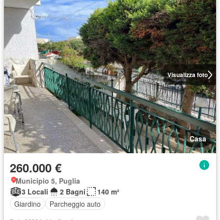
Visualizza foto
Casa
260.000 €
Municipio 5, Puglia
3 Locali
2 Bagni
140 m²
Giardino
Parcheggio auto