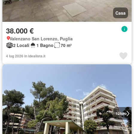
Casa
38.000 €
Valenzano San Lorenzo, Puglia
2 Locali
1 Bagno
70 m²
4 lug 2026 in idealista.it
12
foto