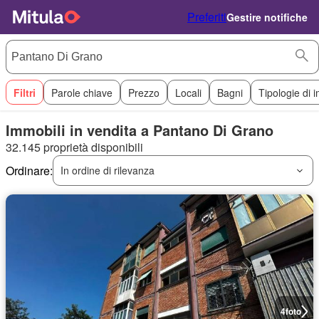
Preferiti
Gestire notifiche
Filtri
Parole chiave
Prezzo
Locali
Bagni
Tipologie di 
Immobili in vendita a Pantano Di Grano
32.145 proprietà disponibili
Ordinare:
In ordine di rilevanza
4
foto