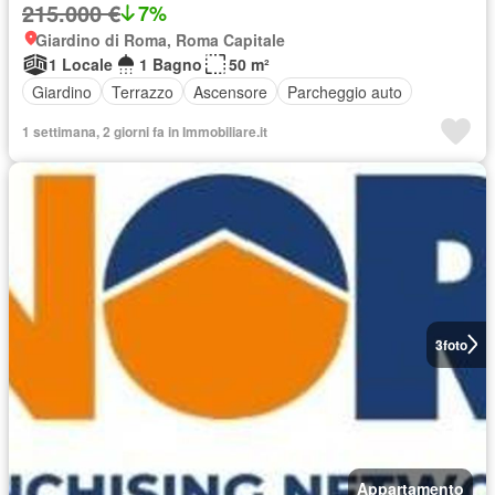
215.000 €
7%
Giardino di Roma, Roma Capitale
1 Locale
1 Bagno
50 m²
Giardino
Terrazzo
Ascensore
Parcheggio auto
1 settimana, 2 giorni fa in Immobiliare.it
3
foto
Appartamento