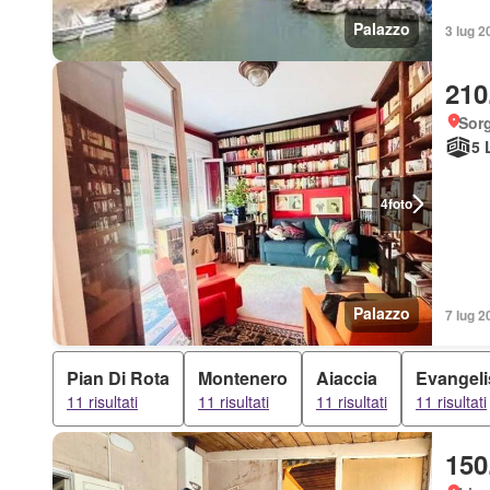
Palazzo
3 lug 2
210
Sorg
5 
4
foto
Palazzo
7 lug 2
Pian Di Rota
Montenero
Aiaccia
Evangeli
11 risultati
11 risultati
11 risultati
11 risultati
150