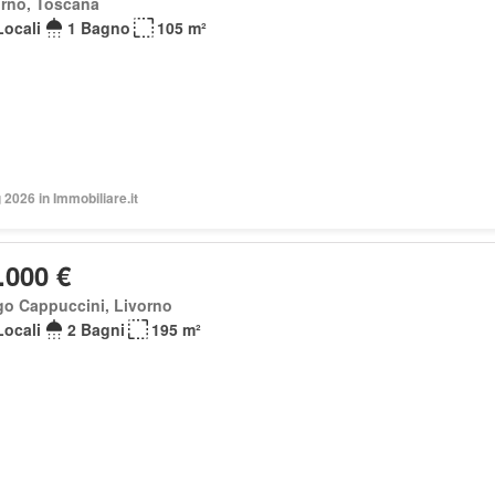
orno, Toscana
Locali
1 Bagno
105 m²
2026 in Immobiliare.it
.000 €
go Cappuccini, Livorno
Locali
2 Bagni
195 m²