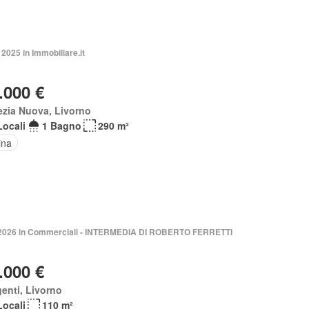
2025 in Immobiliare.it
.000 €
zia Nuova, Livorno
Locali
1 Bagno
290 m²
ina
 2026 in Commerciali - INTERMEDIA DI ROBERTO FERRETTI
.000 €
enti, Livorno
Locali
110 m²