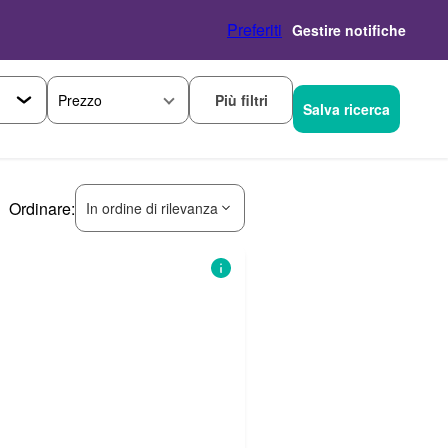
Preferiti
Gestire notifiche
Più filtri
Prezzo
Salva ricerca
Ordinare:
In ordine di rilevanza