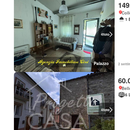
149
Coll
1 
4
foto
Palazzo
2 setti
60.
Bel
6 
4
foto