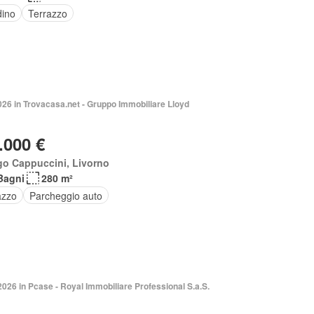
dino
Terrazzo
026 in Trovacasa.net - Gruppo Immobiliare Lloyd
.000 €
go Cappuccini, Livorno
Bagni
280 m²
azzo
Parcheggio auto
2026 in Pcase - Royal Immobiliare Professional S.a.S.