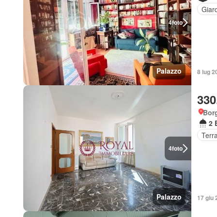
Giar
4
foto
Palazzo
8 lug 2
330
Bor
2 
Terr
4
foto
Palazzo
17 giu 