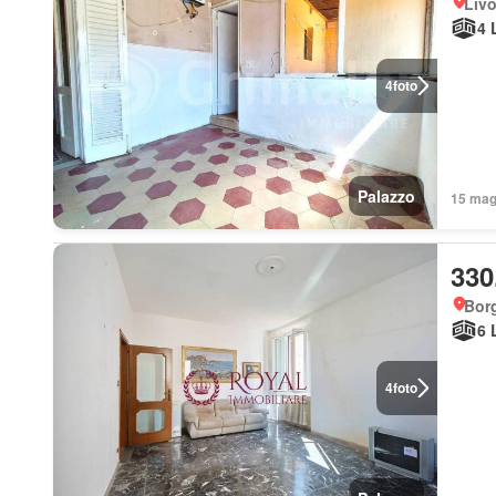
Liv
4 
4
foto
Palazzo
15 mag 
330
Bor
6 
4
foto