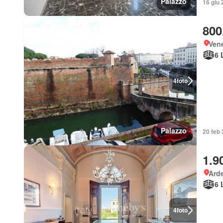
Palazzo
16 giu 
800
Vene
6 
4
foto
Palazzo
20 feb 
1.9
Arde
6 
4
foto