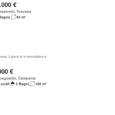
.000 €
esalvetti, Toscana
Bagno
94 m²
mane, 2 giorni fa in Immobiliare.it
000 €
losguardo, Campania
Locali
3 Bagni
180 m²