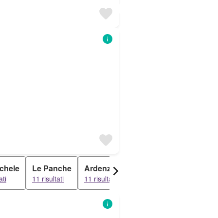
chele
Le Panche
Ardenza
Campo Al Melo
Stag
ati
11 risultati
11 risultati
11 risultati
10 risu