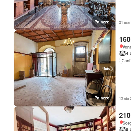
Palazzo
21 mar 
160
Vene
4 
Cant
4
foto
Palazzo
13 giu
210
Sorg
5 