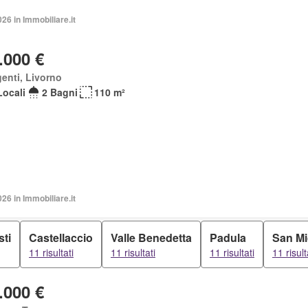
026 in Immobiliare.it
.000 €
enti, Livorno
Locali
2 Bagni
110 m²
026 in Immobiliare.it
sti
Castellaccio
Valle Benedetta
Padula
San Mi
11 risultati
11 risultati
11 risultati
11 risult
.000 €