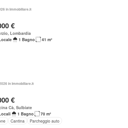
026 in Immobiliare.it
000 €
rzio, Lombardia
Locale
1 Bagno
41 m²
026 in Immobiliare.it
000 €
ina Cà, Sulbiate
Locali
1 Bagno
70 m²
one
Cantina
Parcheggio auto