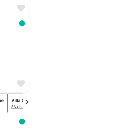
ne
Villa Schiera
Attico
36 risultati
31 risultati