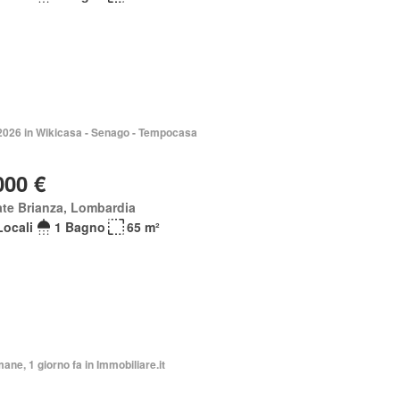
 2026 in Wikicasa - Senago - Tempocasa
000 €
te Brianza, Lombardia
Locali
1 Bagno
65 m²
mane, 1 giorno fa in Immobiliare.it