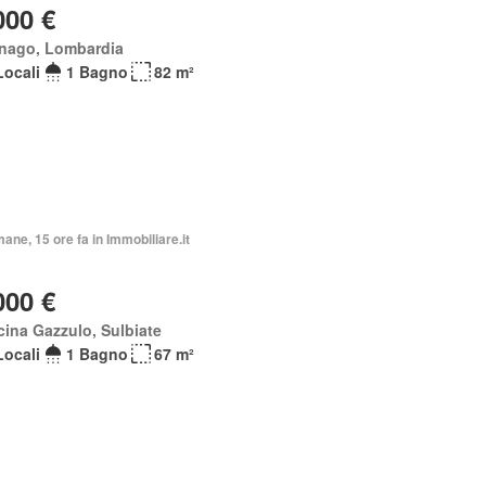
000 €
nago, Lombardia
Locali
1 Bagno
82 m²
mane, 15 ore fa in Immobiliare.it
000 €
ina Gazzulo, Sulbiate
Locali
1 Bagno
67 m²