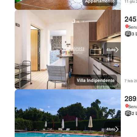
Appartamento
11 giu 
245
Sen
3 
4
foto
Villa Indipendente
7 feb 2
289
Sen
2 
4
foto