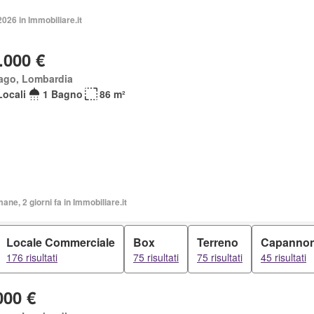
2026 in Immobiliare.it
.000 €
ago, Lombardia
Locali
1 Bagno
86 m²
mane, 2 giorni fa in Immobiliare.it
Locale Commerciale
Box
Terreno
Capanno
176 risultati
75 risultati
75 risultati
45 risultati
000 €