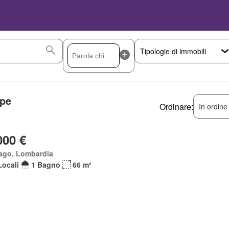
ppe
Ordinare:
In ordine
000 €
ago, Lombardia
Locali
1 Bagno
66 m²