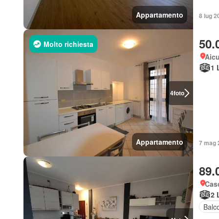
Appartamento
8 lug 2
50.
Molto richiesta
Aicu
1 
4
foto
Appartamento
7 mag 2
89.
Casc
2 
Balc