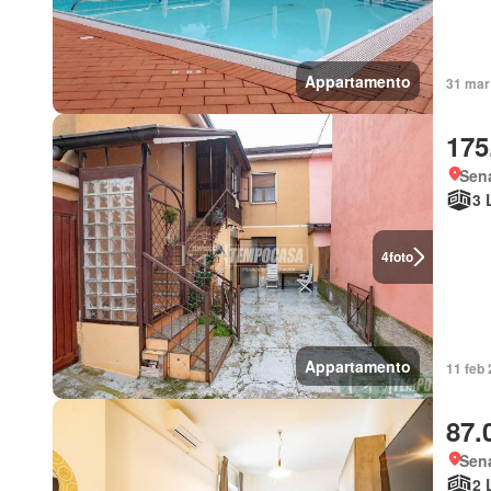
Appartamento
31 mar 
175
Sen
3 
4
foto
Appartamento
11 feb 
87.
Sen
2 