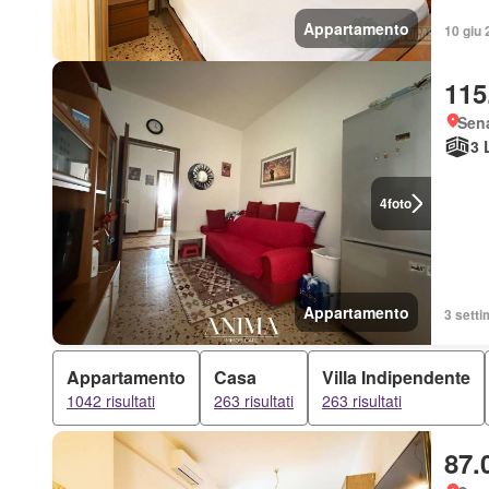
Appartamento
10 giu 
115
Sen
3 
4
foto
Appartamento
3 setti
Appartamento
Casa
Villa Indipendente
1042 risultati
263 risultati
263 risultati
87.