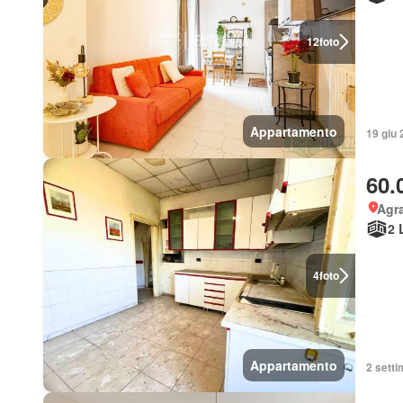
12
foto
Appartamento
19 giu
60.
Agra
2 
4
foto
Appartamento
2 setti