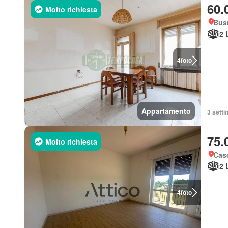
60.
Molto richiesta
Bus
2 
4
foto
Appartamento
3 setti
75.
Molto richiesta
Casc
2 
4
foto