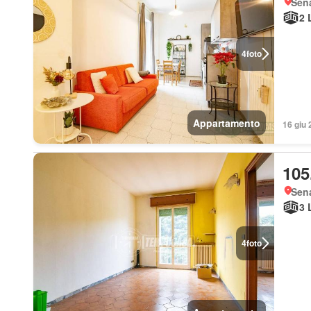
Sen
2 
4
foto
Appartamento
16 giu 
105
Sen
3 
4
foto