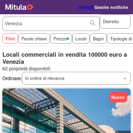
Preferiti
Gestire notifiche
Distretto
Filtri
Parole chiave
Prezzo
Locali
Bagni
Tipologie di
Locali commerciali in vendita 100000 euro a
Venezia
62 proprietà disponibili
Ordinare:
In ordine di rilevanza
Nuovo