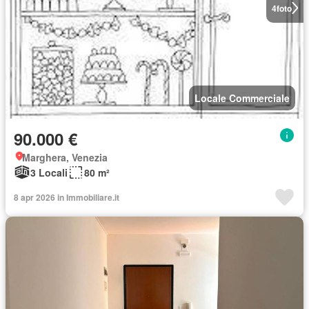
4
foto
Locale Commerciale
90.000 €
Marghera, Venezia
3 Locali
80 m²
8 apr 2026 in Immobiliare.it