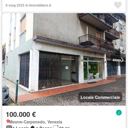
6 mag 2025 in Immobiliare.it
4
foto
Locale Commerciale
100.000 €
Mestre-Carpenedo, Venezia
1 Locale
1 Bagno
50 m²