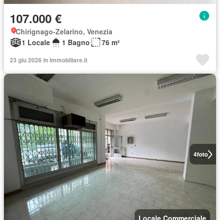
107.000 €
Chirignago-Zelarino, Venezia
1 Locale
1 Bagno
76 m²
23 giu 2026 in Immobiliare.it
4
foto
Locale Commerciale