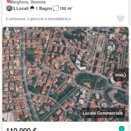
Marghera, Venezia
3 Locali
1 Bagno
150 m²
2 settimane, 2 giorni fa in Immobiliare.it
4
foto
Locale Commerciale
110.000 €