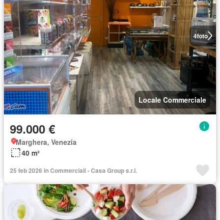
4
foto
Locale Commerciale
99.000 €
Marghera, Venezia
40 m²
25 feb 2026 in Commerciali - Casa Group s.r.l.