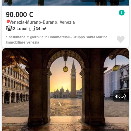
90.000 €
Venezia-Murano-Burano, Venezia
2 Locali
34 m²
1 settimana, 2 giorni fa in Commerciali - Gruppo Santa Marina
Immobiliare Venezia
4
foto