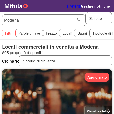
Preferiti
Gestire notifiche
Distretto
Filtri
Parole chiave
Prezzo
Locali
Bagni
Tipologie di 
Locali commerciali in vendita a Modena
895 proprietà disponibili
Ordinare:
In ordine di rilevanza
Aggiornato
Visualizza foto