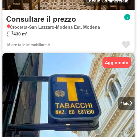
Locale Commerciale
Consultare il prezzo
Crocetta-San Lazzaro-Modena Est, Modena
430 m²
16 ore fa in Immobiliare.it
Aggiornato
4
foto