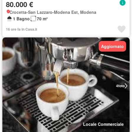
80.000 €
Crocetta-San Lazzaro-Modena Est, Modena
1 Bagno
70 m²
16 ore fa in Casa.it
Aggiornato
4
foto
Locale Commerciale