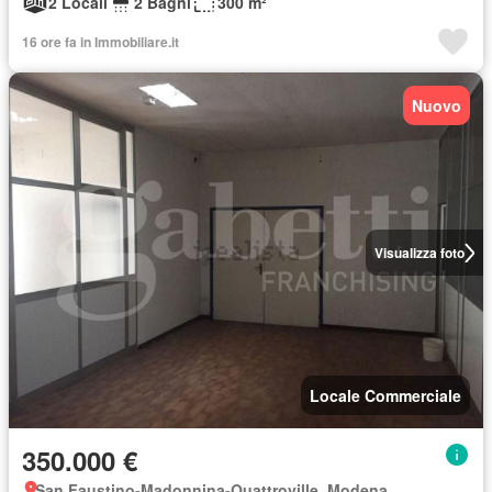
2 Locali
2 Bagni
300 m²
16 ore fa in Immobiliare.it
Nuovo
Visualizza foto
Locale Commerciale
350.000 €
San Faustino-Madonnina-Quattroville, Modena