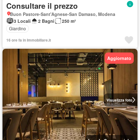
Consultare il prezzo
Buon Pastore-Sant'Agnese-San Damaso, Modena
3 Locali
2 Bagni
250 m²
Giardino
16 ore fa in Immobiliare.it
Aggiornato
Visualizza foto