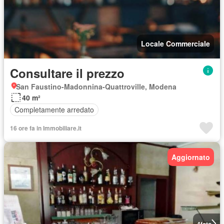
Locale Commerciale
Consultare il prezzo
San Faustino-Madonnina-Quattroville, Modena
40 m²
Completamente arredato
16 ore fa in Immobiliare.it
Aggiornato
4
foto