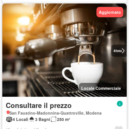
Aggiornato
4
foto
Locale Commerciale
Consultare il prezzo
San Faustino-Madonnina-Quattroville, Modena
4 Locali
3 Bagni
250 m²