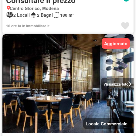
Centro Storico, Modena
2 Locali
2 Bagni
180 m²
16 ore fa in Immobiliare.it
Aggiornato
Visualizza foto
Locale Commerciale