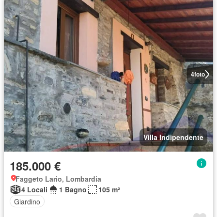
4
foto
Villa Indipendente
185.000 €
Faggeto Lario, Lombardia
4 Locali
1 Bagno
105 m²
Giardino