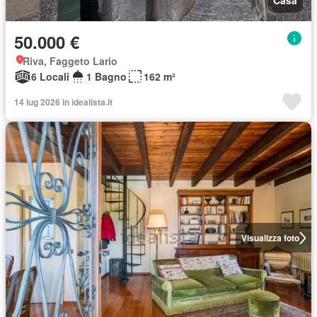
Casa
50.000 €
Riva, Faggeto Lario
6 Locali
1 Bagno
162 m²
14 lug 2026 in idealista.it
Visualizza foto