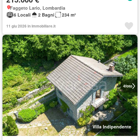
Faggeto Lario, Lombardia
6 Locali
2 Bagni
234 m²
11 giu 2026 in Immobiliare.it
4
foto
Villa Indipendente