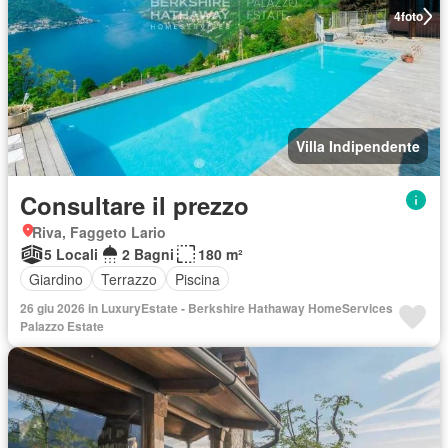
4
foto
Villa Indipendente
Consultare il prezzo
Riva, Faggeto Lario
5 Locali
2 Bagni
180 m²
Giardino
Terrazzo
Piscina
26 giu 2026 in LuxuryEstate - Berkshire Hathaway HomeServices
Palazzo Estate