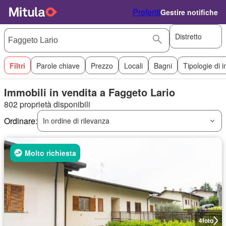
Preferiti
Gestire notifiche
Distretto
Filtri
Parole chiave
Prezzo
Locali
Bagni
Tipologie di 
Immobili in vendita a Faggeto Lario
802 proprietà disponibili
Ordinare:
In ordine di rilevanza
Molto richiesta
4
foto