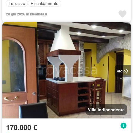
Terrazzo
Riscaldamento
20 giu 2026 in idealista.it
4
foto
Villa Indipendente
170.000 €