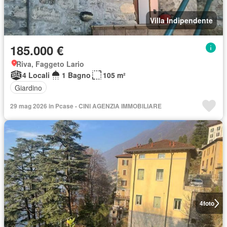
Villa Indipendente
185.000 €
Riva, Faggeto Lario
4 Locali
1 Bagno
105 m²
Giardino
29 mag 2026 in Pcase - CINI AGENZIA IMMOBILIARE
4
foto