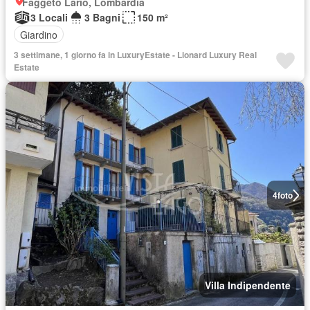
Faggeto Lario, Lombardia
3 Locali
3 Bagni
150 m²
Giardino
3 settimane, 1 giorno fa in LuxuryEstate - Lionard Luxury Real
Estate
4
foto
Villa Indipendente