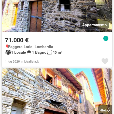
Appartamento
71.000 €
Faggeto Lario, Lombardia
1 Locale
1 Bagno
40 m²
1 lug 2026 in idealista.it
4
foto