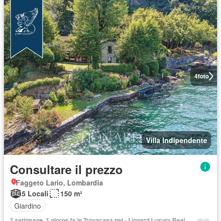
4
foto
Villa Indipendente
Consultare il prezzo
Faggeto Lario, Lombardia
5 Locali
150 m²
Giardino
3 settimane, 1 giorno fa in Trovacasa.net - Lionard Luxury Real