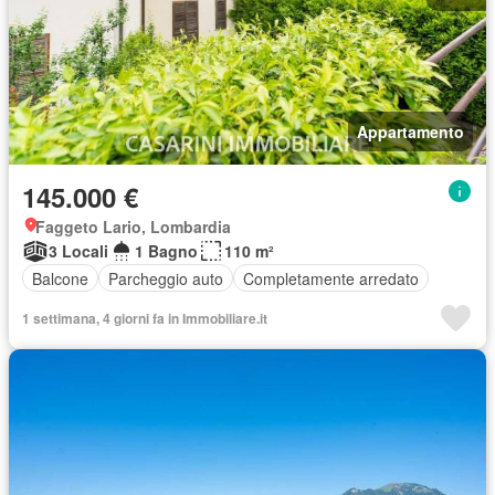
Appartamento
145.000 €
Faggeto Lario, Lombardia
3 Locali
1 Bagno
110 m²
Balcone
Parcheggio auto
Completamente arredato
1 settimana, 4 giorni fa in Immobiliare.it