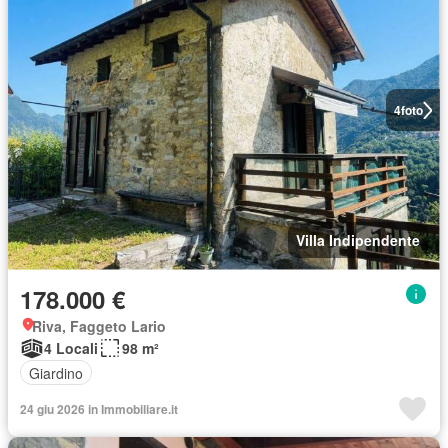
4
foto
Villa Indipendente
178.000 €
Riva, Faggeto Lario
4 Locali
98 m²
Giardino
24 giu 2026 in Immobiliare.it