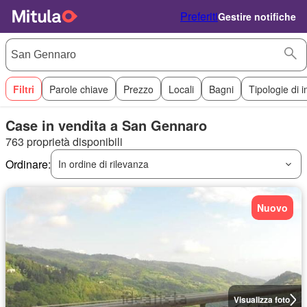
Preferiti
Gestire notifiche
Filtri
Parole chiave
Prezzo
Locali
Bagni
Tipologie di 
Case in vendita a San Gennaro
763 proprietà disponibili
Ordinare:
In ordine di rilevanza
Nuovo
Visualizza foto