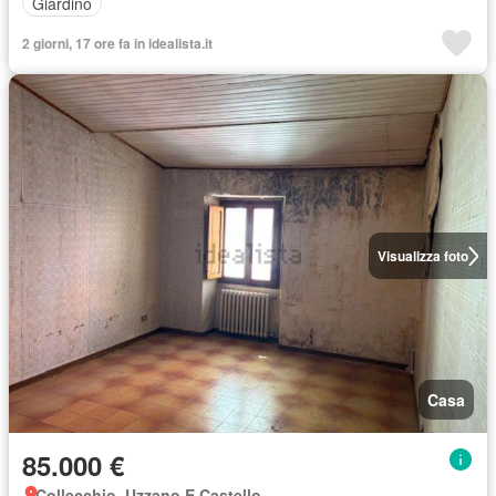
Giardino
2 giorni, 17 ore fa in idealista.it
Visualizza foto
Casa
85.000 €
Collecchio, Uzzano E Castello