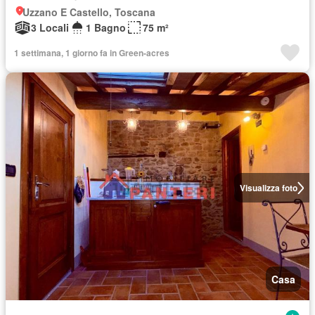
Uzzano E Castello, Toscana
3 Locali
1 Bagno
75 m²
1 settimana, 1 giorno fa in Green-acres
Visualizza foto
Casa