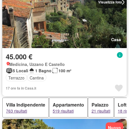
Visualizza foto
Casa
45.000 €
Medicina, Uzzano E Castello
5 Locali
1 Bagno
100 m²
Terrazzo
Cantina
17 ore fa in Casa.it
Villa Indipendente
Appartamento
Palazzo
Loft
763 risultati
519 risultati
21 risultati
18 risu
Nuovo