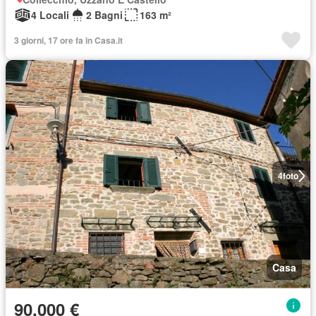
4 Locali
2 Bagni
163 m²
3 giorni, 17 ore fa in Casa.it
4
foto
Casa
90.000 €