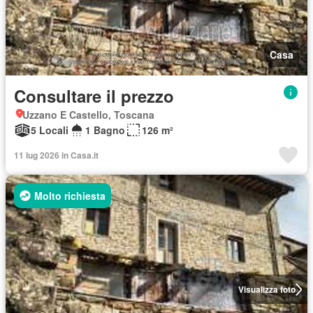
Casa
Consultare il prezzo
Uzzano E Castello, Toscana
5 Locali
1 Bagno
126 m²
11 lug 2026 in Casa.it
Molto richiesta
Visualizza foto