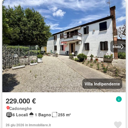
4
foto
Villa Indipendente
229.000 €
Cadoneghe
6 Locali
1 Bagno
255 m²
26 giu 2026 in Immobiliare.it