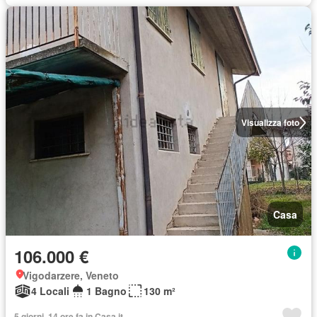
Visualizza foto
Casa
106.000 €
Vigodarzere, Veneto
4 Locali
1 Bagno
130 m²
5 giorni, 14 ore fa in Casa.it