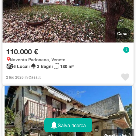
Casa
110.000 €
Noventa Padovana, Veneto
6 Locali
3 Bagni
180 m²
2 lug 2026 in Casa.it
Salva ricerca
Visualizza foto