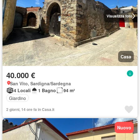
Visualizza foto
Casa
40.000 €
San Vito, Sardigna/Sardegna
4 Locali
1 Bagno
94 m²
Giardino
2 giorni, 14 ore fa in Casa.it
Nuovo