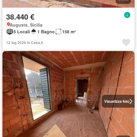
38.440 €
Augusta, Sicilia
5 Locali
1 Bagno
158 m²
12 lug 2026 in Casa.it
Visualizza foto