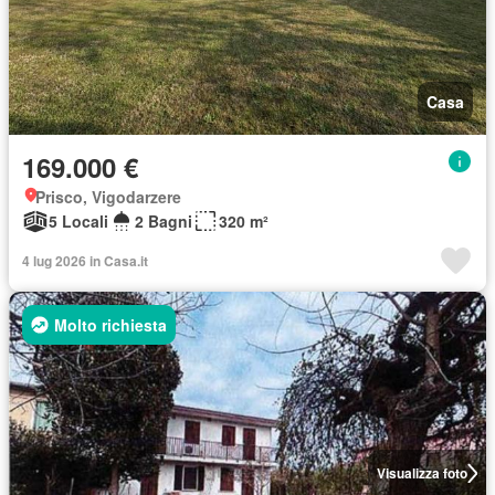
Casa
169.000 €
Prisco, Vigodarzere
5 Locali
2 Bagni
320 m²
4 lug 2026 in Casa.it
Molto richiesta
Visualizza foto