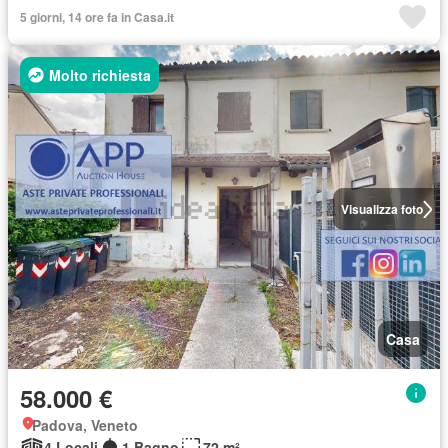
5 giorni, 14 ore fa in Casa.it
Molto richiesta
Visualizza foto
Casa
58.000 €
Padova, Veneto
4 Locali
1 Bagno
72 m²