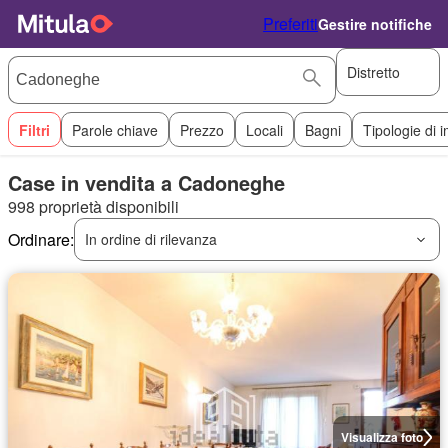
Preferiti
Gestire notifiche
Distretto
Filtri
Parole chiave
Prezzo
Locali
Bagni
Tipologie di 
Case in vendita a Cadoneghe
998 proprietà disponibili
Ordinare:
In ordine di rilevanza
Visualizza foto