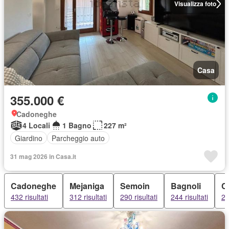
Visualizza foto
Casa
355.000 €
Cadoneghe
4 Locali
1 Bagno
227 m²
Giardino
Parcheggio auto
31 mag 2026 in Casa.it
Cadoneghe
Mejaniga
Semoin
Bagnoli
C
432 risultati
312 risultati
290 risultati
244 risultati
24