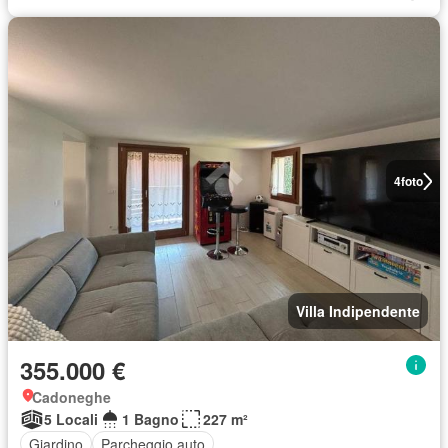
4
foto
Villa Indipendente
355.000 €
Cadoneghe
5 Locali
1 Bagno
227 m²
Giardino
Parcheggio auto