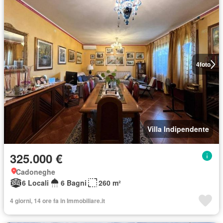
4
foto
Villa Indipendente
325.000 €
Cadoneghe
6 Locali
6 Bagni
260 m²
4 giorni, 14 ore fa in Immobiliare.it