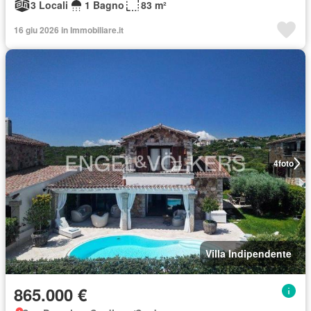
3 Locali
1 Bagno
83 m²
16 giu 2026 in Immobiliare.it
4
foto
Villa Indipendente
865.000 €