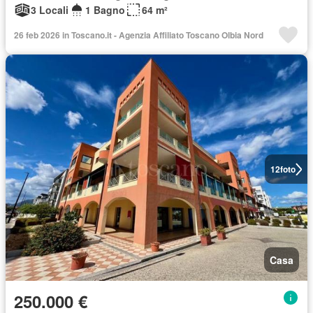
3 Locali
1 Bagno
64 m²
26 feb 2026 in Toscano.it - Agenzia Affiliato Toscano Olbia Nord
12
foto
Casa
250.000 €