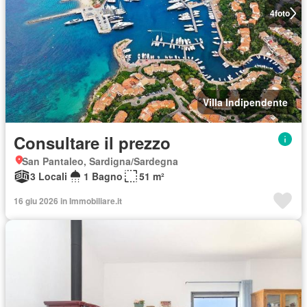
4
foto
Villa Indipendente
Consultare il prezzo
San Pantaleo, Sardigna/Sardegna
3 Locali
1 Bagno
51 m²
16 giu 2026 in Immobiliare.it