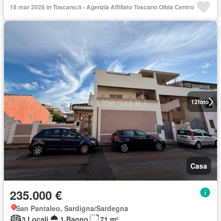
18 mar 2026 in Toscano.it - Agenzia Affiliato Toscano Olbia Centro
12
foto
Casa
235.000 €
San Pantaleo, Sardigna/Sardegna
3 Locali
1 Bagno
71 m²