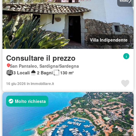
4
foto
Villa Indipendente
Consultare il prezzo
San Pantaleo, Sardigna/Sardegna
3 Locali
2 Bagni
130 m²
16 giu 2026 in Immobiliare.it
Molto richiesta