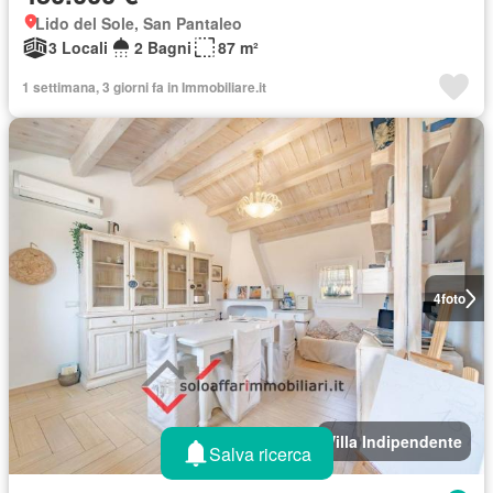
Lido del Sole, San Pantaleo
3 Locali
2 Bagni
87 m²
1 settimana, 3 giorni fa in Immobiliare.it
4
foto
Villa Indipendente
Salva ricerca