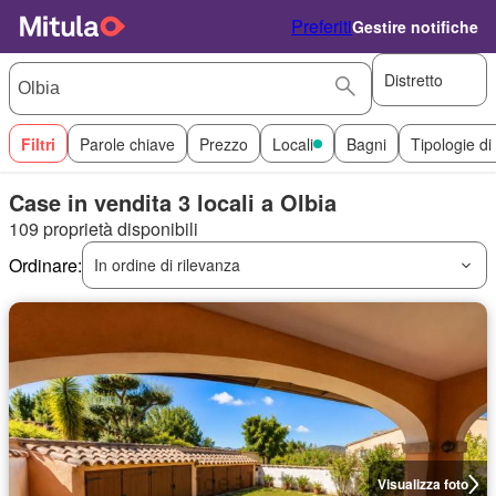
Preferiti
Gestire notifiche
Distretto
Filtri
Parole chiave
Prezzo
Locali
Bagni
Tipologie di
Case in vendita 3 locali a Olbia
109 proprietà disponibili
Ordinare:
In ordine di rilevanza
Visualizza foto