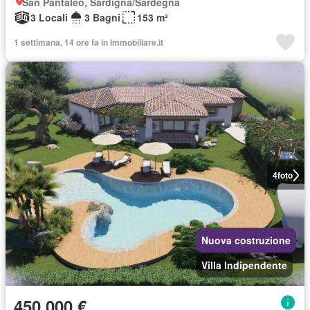
San Pantaleo, Sardigna/Sardegna
3 Locali
3 Bagni
153 m²
1 settimana, 14 ore fa in Immobiliare.it
4
foto
Nuova costruzione
Villa Indipendente
450.000 €