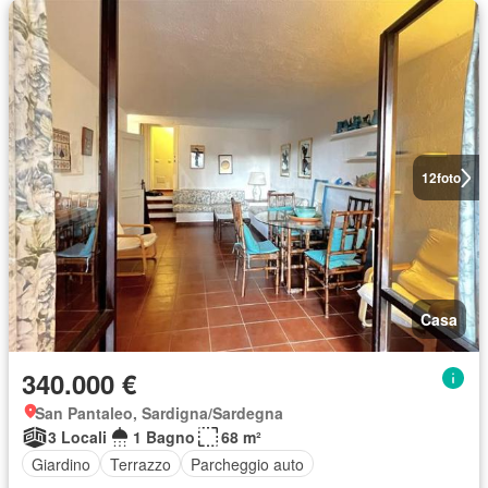
12
foto
Casa
340.000 €
San Pantaleo, Sardigna/Sardegna
3 Locali
1 Bagno
68 m²
Giardino
Terrazzo
Parcheggio auto