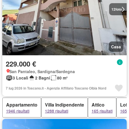
12
foto
Casa
229.000 €
San Pantaleo, Sardigna/Sardegna
3 Locali
2 Bagni
80 m²
7 lug 2026 in Toscano.it - Agenzia Affiliato Toscano Olbia Nord
Appartamento
Villa Indipendente
Attico
Loft
1946 risultati
1288 risultati
165 risultati
165 r