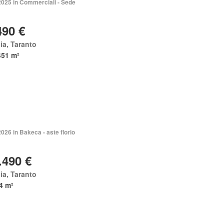
2025 in Commerciali - Sede
490 €
ia, Taranto
451 m²
2026 in Bakeca - aste florio
.490 €
ia, Taranto
4 m²