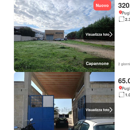
320
Nuovo
Pugl
2.
Visualizza foto
Capannone
2 giorni
65.
Pugl
1.
Visualizza foto