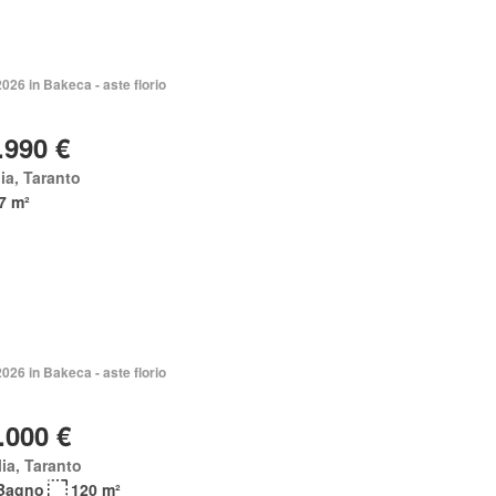
2026 in Bakeca - aste florio
.990 €
ia, Taranto
7 m²
2026 in Bakeca - aste florio
.000 €
ia, Taranto
Bagno
120 m²