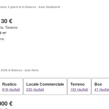
mana, 5 giorni fa in Bakeca - Aste Giudiziarie
130 €
ia, Taranto
8 m²
ina
2026 in Bakeca - aste florio
Rustico
Locale Commerciale
Terreno
Box
818 risultati
232 risultati
193 risultati
47 risultat
000 €