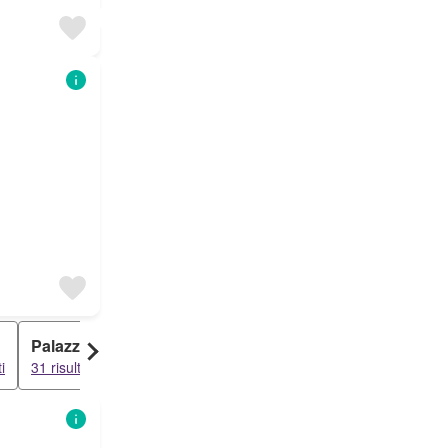
Palazzo
Attico
Loft
i
31 risultati
18 risultati
18 risultati