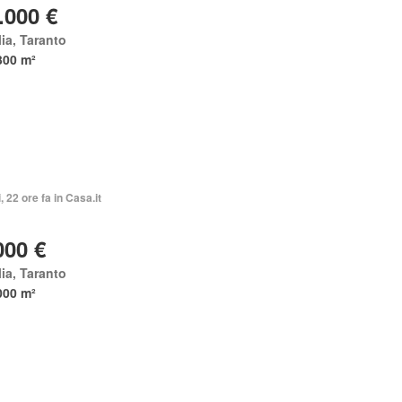
.000 €
ia, Taranto
300 m²
, 22 ore fa in Casa.it
000 €
ia, Taranto
000 m²