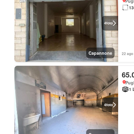
Pugl
13
4
foto
Capannone
22 ago 
65.
Pugl
1 
4
foto