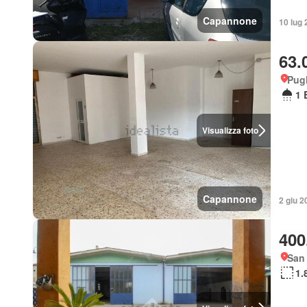
Capannone
10 lug 
63.
Pugl
1 
Visualizza foto
Capannone
2 giu 2
400
San
1.