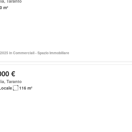
ia, Taranto
0 m²
2025 in Commerciali - Spazio Immobiliare
000 €
ia, Taranto
Locale
116 m²