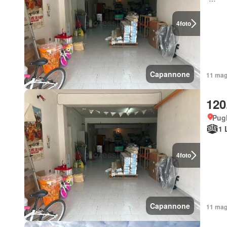
4
foto
Capannone
11 mag
120
Pugl
1 
4
foto
Capannone
11 mag