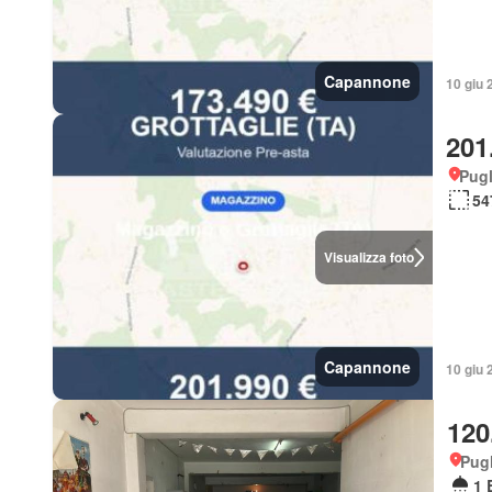
Capannone
10 giu 
201
Pugl
54
Visualizza foto
Capannone
10 giu 
120
Pugl
1 