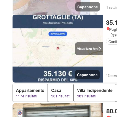
Capannone
1 setti
35.
Pugl
37
Cant
Visualizza foto
Capannone
12 mag 
Appartamento
Casa
Villa Indipendente
1174 risultati
981 risultati
981 risultati
80.