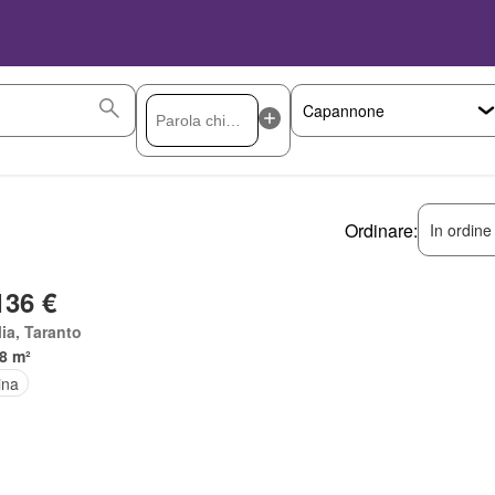
Ordinare:
In ordine
136 €
ia, Taranto
8 m²
ina