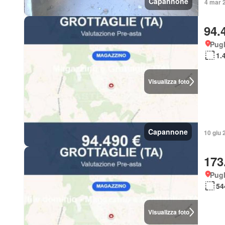
Capannone
4 mar 
94.
Pugl
1.
Visualizza foto
Capannone
10 giu 
173
Pugl
54
Visualizza foto