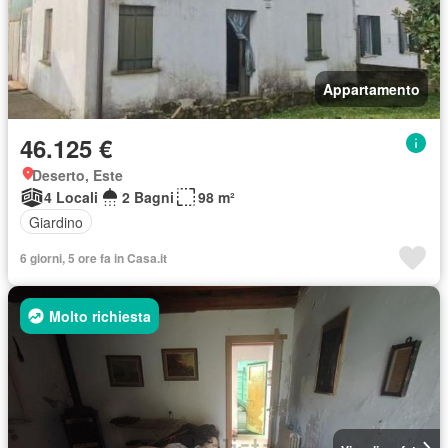
Appartamento
46.125 €
Deserto, Este
4 Locali
2 Bagni
98 m²
Giardino
6 giorni, 5 ore fa in Casa.it
Molto richiesta