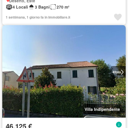
Deserto, Este
4 Locali
3 Bagni
270 m²
1 settimana, 1 giorno fa in Immobiliare.it
4
foto
Villa Indipendente
46.125 €