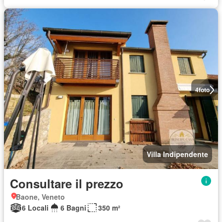
4
foto
Villa Indipendente
Consultare il prezzo
Baone, Veneto
6 Locali
6 Bagni
350 m²