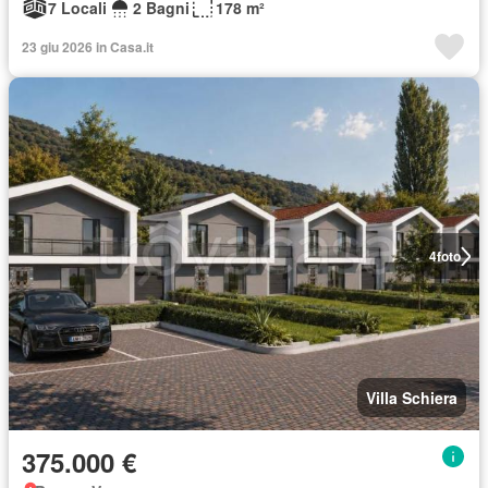
7 Locali
2 Bagni
178 m²
23 giu 2026 in Casa.it
4
foto
Villa Schiera
375.000 €