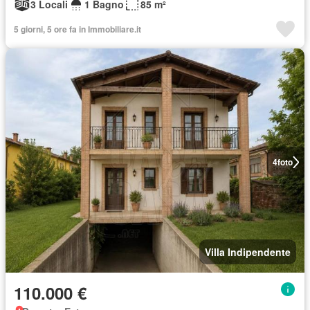
3 Locali
1 Bagno
85 m²
5 giorni, 5 ore fa in Immobiliare.it
4
foto
Villa Indipendente
110.000 €