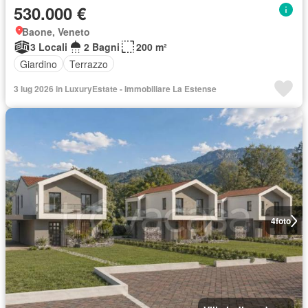
530.000 €
Baone, Veneto
3 Locali
2 Bagni
200 m²
Giardino
Terrazzo
3 lug 2026 in LuxuryEstate - Immobiliare La Estense
4
foto