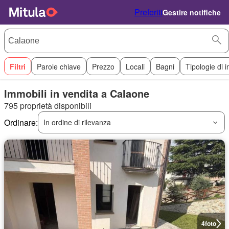
Preferiti
Gestire notifiche
Filtri
Parole chiave
Prezzo
Locali
Bagni
Tipologie di 
Immobili in vendita a Calaone
795 proprietà disponibili
Ordinare:
In ordine di rilevanza
4
foto