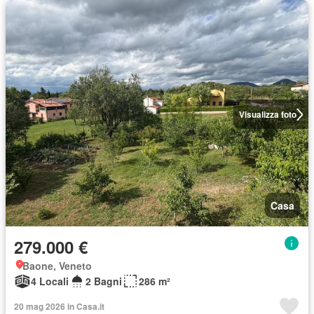
Visualizza foto
Casa
279.000 €
Baone, Veneto
4 Locali
2 Bagni
286 m²
20 mag 2026 in Casa.it