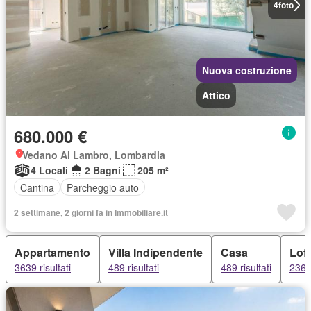
4
foto
Nuova costruzione
Attico
680.000 €
Vedano Al Lambro, Lombardia
4 Locali
2 Bagni
205 m²
Cantina
Parcheggio auto
2 settimane, 2 giorni fa in Immobiliare.it
Appartamento
Villa Indipendente
Casa
Loft
3639 risultati
489 risultati
489 risultati
236 r