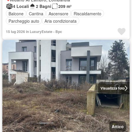
4 Locali
2 Bagni
209 m²
Balcone
Cantina
Ascensore
Riscaldamento
Parcheggio auto
Aria condizionata
15 lug 2026 in LuxuryEstate - Bpc
Visualizza foto
Attico