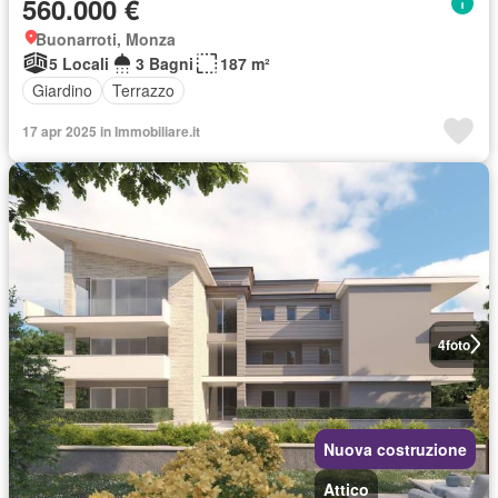
560.000 €
Buonarroti, Monza
5 Locali
3 Bagni
187 m²
Giardino
Terrazzo
17 apr 2025 in Immobiliare.it
4
foto
Nuova costruzione
Attico