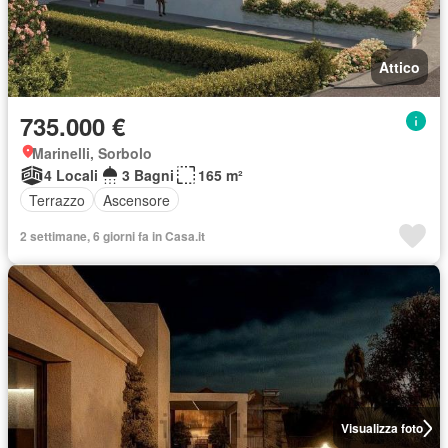
Attico
735.000 €
Marinelli, Sorbolo
4 Locali
3 Bagni
165 m²
Terrazzo
Ascensore
2 settimane, 6 giorni fa in Casa.it
Visualizza foto