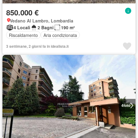
850.000 €
Vedano Al Lambro, Lombardia
4 Locali
2 Bagni
190 m²
Riscaldamento
Aria condizionata
3 settimane, 2 giorni fa in idealista.it
4
foto