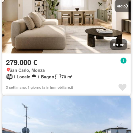
4
foto
Attico
279.000 €
San Carlo, Monza
1 Locale
1 Bagno
70 m²
3 settimane, 1 giorno fa in Immobiliare.it