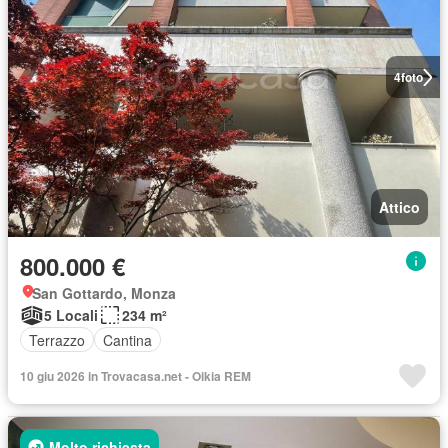
4
foto
Attico
800.000 €
San Gottardo, Monza
5 Locali
234 m²
Terrazzo
Cantina
10 giu 2026 in Trovacasa.net - Oikia REM
Molto richiesta