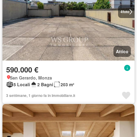
4
foto
Attico
590.000 €
San Gerardo, Monza
5 Locali
2 Bagni
203 m²
3 settimane, 1 giorno fa in Immobiliare.it