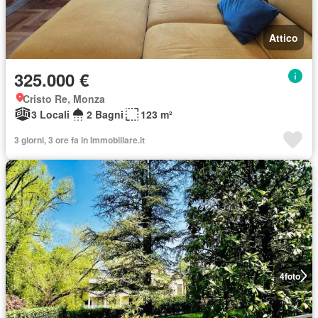
Attico
325.000 €
Cristo Re, Monza
3 Locali
2 Bagni
123 m²
3 giorni, 3 ore fa in Immobiliare.it
4
foto