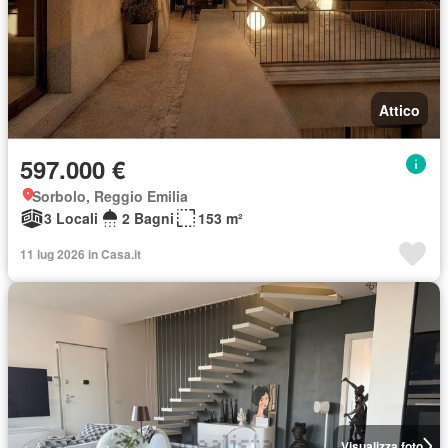
Attico
597.000 €
Sorbolo, Reggio Emilia
3 Locali
2 Bagni
153 m²
11 lug 2026 in Casa.it
Visualizza foto