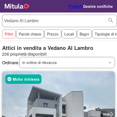
Preferiti
Gestire notifiche
Filtri
Parole chiave
Prezzo
Locali
Bagni
Tipologie di 
Attici in vendita a Vedano Al Lambro
236 proprietà disponibili
Ordinare:
In ordine di rilevanza
Molto richiesta
4
foto