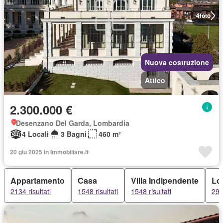
4
foto
Nuova costruzione
Attico
2.300.000 €
Desenzano Del Garda, Lombardia
4 Locali
3 Bagni
460 m²
20 giu 2025 in Immobiliare.it
Appartamento
Casa
Villa Indipendente
Lof
2134 risultati
1548 risultati
1548 risultati
295 