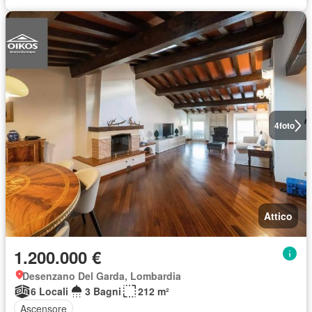
4
foto
Attico
1.200.000 €
Desenzano Del Garda, Lombardia
6 Locali
3 Bagni
212 m²
Ascensore