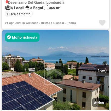
Desenzano Del Garda, Lombardia
4 Locali
3 Bagni
365 m²
Riscaldamento
21 apr 2026 in Wikicasa - RE/MAX Class 8 - Remax
Molto richiesta
4
foto
Attico