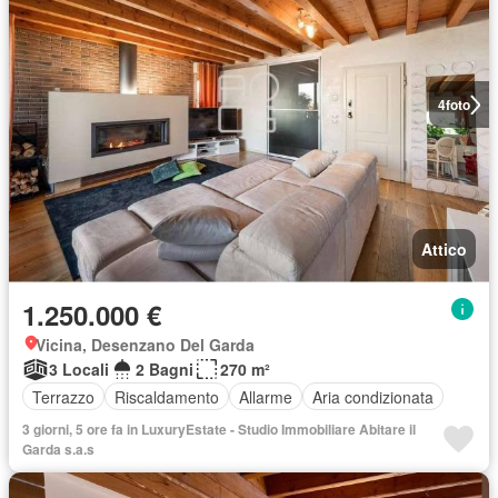
4
foto
Attico
1.250.000 €
Vicina, Desenzano Del Garda
3 Locali
2 Bagni
270 m²
Terrazzo
Riscaldamento
Allarme
Aria condizionata
3 giorni, 5 ore fa in LuxuryEstate - Studio Immobiliare Abitare il
Garda s.a.s