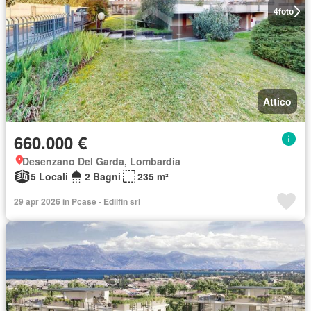
4
foto
Attico
660.000 €
Desenzano Del Garda, Lombardia
5 Locali
2 Bagni
235 m²
29 apr 2026 in Pcase - Edilfin srl