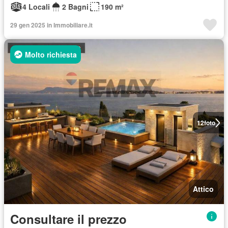
4 Locali
2 Bagni
190 m²
29 gen 2025 in Immobiliare.it
Molto richiesta
12
foto
Attico
Consultare il prezzo