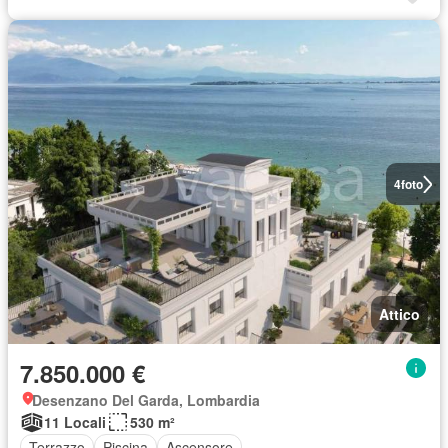
4
foto
Attico
7.850.000 €
Desenzano Del Garda, Lombardia
11 Locali
530 m²
Terrazzo
Piscina
Ascensore