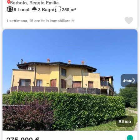
Sorbolo, Reggio Emilia
6 Locali
3 Bagni
250 m²
1 settimana, 16 ore fa in Immobiliare.it
4
foto
Attico
275.000 €