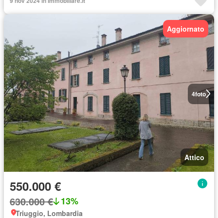
9 nov 2024 in Immobiliare.it
Aggiornato
4
foto
Attico
550.000 €
630.000 €
13%
Triuggio, Lombardia