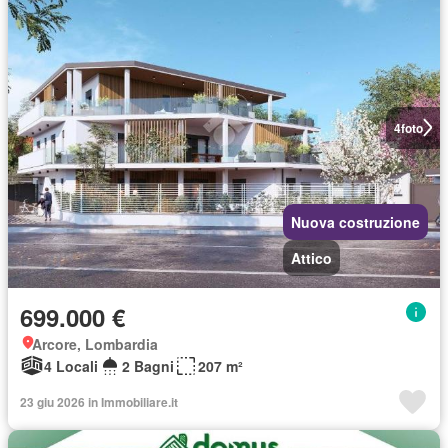
4
foto
Nuova costruzione
Attico
699.000 €
Arcore, Lombardia
4 Locali
2 Bagni
207 m²
23 giu 2026 in Immobiliare.it