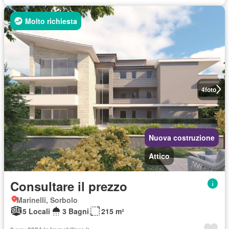
Molto richiesta
4
foto
Nuova costruzione
Attico
Consultare il prezzo
Marinelli, Sorbolo
5 Locali
3 Bagni
215 m²