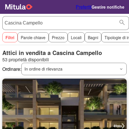
Preferiti
Gestire notifiche
Filtri
Parole chiave
Prezzo
Locali
Bagni
Tipologie di 
Attici in vendita a Cascina Campello
53 proprietà disponibili
Ordinare:
In ordine di rilevanza
4
foto