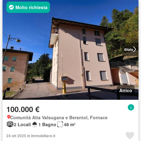
Molto richiesta
4
foto
Attico
100.000 €
Comunità Alta Valsugana e Bersntol, Fornace
2 Locali
1 Bagno
48 m²
24 ott 2025 in Immobiliare.it