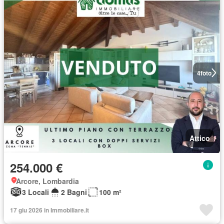
4
foto
Attico
254.000 €
Arcore, Lombardia
3 Locali
2 Bagni
100 m²
17 giu 2026 in Immobiliare.it