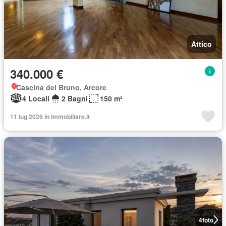
Attico
340.000 €
Cascina del Bruno, Arcore
4 Locali
2 Bagni
150 m²
11 lug 2026 in Immobiliare.it
4
foto