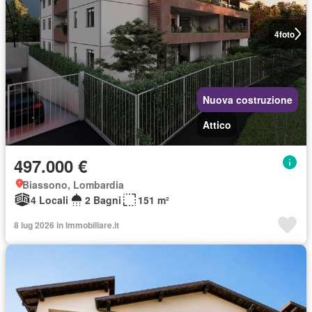
4
foto
Nuova costruzione
Attico
497.000 €
Biassono, Lombardia
4 Locali
2 Bagni
151 m²
8 lug 2026 in Immobiliare.it