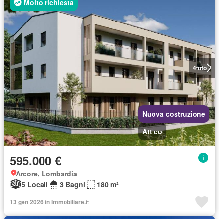
Molto richiesta
4
foto
Nuova costruzione
Attico
595.000 €
Arcore, Lombardia
5 Locali
3 Bagni
180 m²
13 gen 2026 in Immobiliare.it