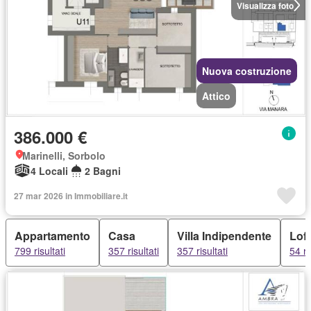
Visualizza foto
Nuova costruzione
Attico
386.000 €
Marinelli, Sorbolo
4 Locali
2 Bagni
27 mar 2026 in Immobiliare.it
Appartamento
Casa
Villa Indipendente
Loft
799 risultati
357 risultati
357 risultati
54 ri