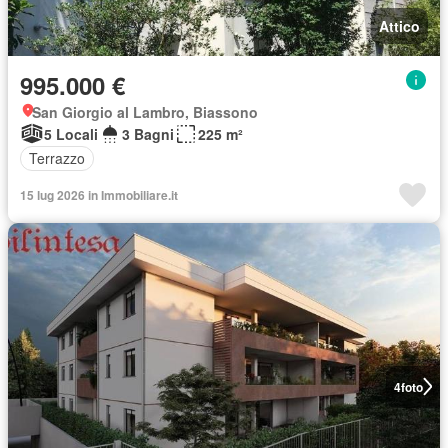
Attico
995.000 €
San Giorgio al Lambro, Biassono
5 Locali
3 Bagni
225 m²
Terrazzo
15 lug 2026 in Immobiliare.it
4
foto