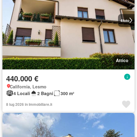
4
foto
Attico
440.000 €
California, Lesmo
4 Locali
2 Bagni
300 m²
8 lug 2026 in Immobiliare.it