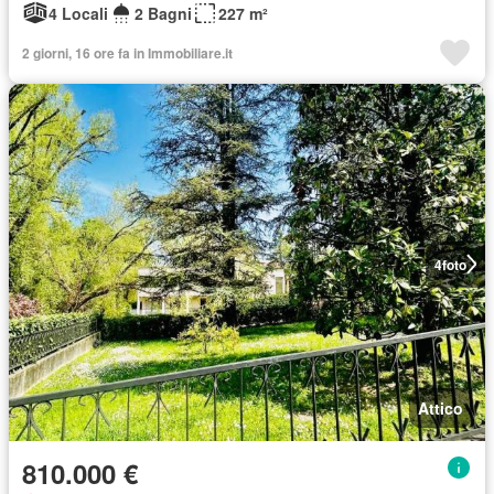
4 Locali
2 Bagni
227 m²
2 giorni, 16 ore fa in Immobiliare.it
4
foto
Attico
810.000 €