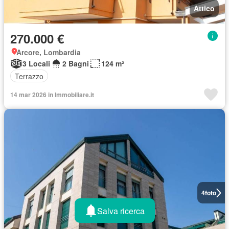
Attico
270.000 €
Arcore, Lombardia
3 Locali
2 Bagni
124 m²
Terrazzo
14 mar 2026 in Immobiliare.it
4
foto
Salva ricerca