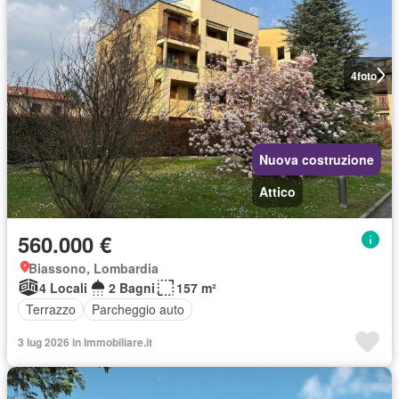
4
foto
Nuova costruzione
Attico
560.000 €
Biassono, Lombardia
4 Locali
2 Bagni
157 m²
Terrazzo
Parcheggio auto
3 lug 2026 in Immobiliare.it