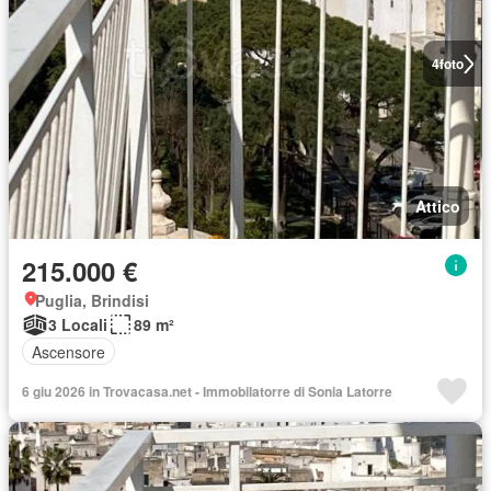
4
foto
Attico
215.000 €
Puglia, Brindisi
3 Locali
89 m²
Ascensore
6 giu 2026 in Trovacasa.net - Immobilatorre di Sonia Latorre