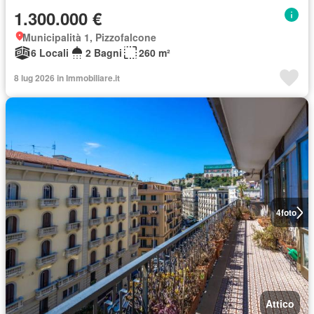
1.300.000 €
Municipalità 1, Pizzofalcone
6 Locali
2 Bagni
260 m²
8 lug 2026 in Immobiliare.it
4
foto
Attico