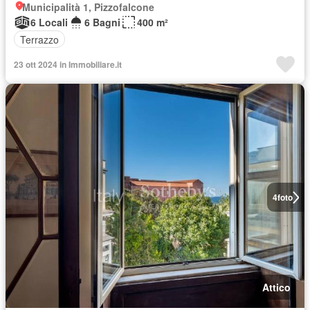
Municipalità 1, Pizzofalcone
6 Locali
6 Bagni
400 m²
Terrazzo
23 ott 2024 in Immobiliare.it
4
foto
Attico