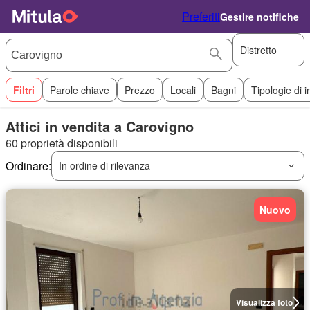
Preferiti
Gestire notifiche
Distretto
Filtri
Parole chiave
Prezzo
Locali
Bagni
Tipologie di 
Attici in vendita a Carovigno
60 proprietà disponibili
Ordinare:
In ordine di rilevanza
Nuovo
Visualizza foto