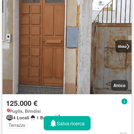
4
foto
Attico
125.000 €
Puglia, Brindisi
4 Locali
1 Bagno
181 m²
Salva ricerca
Terrazzo