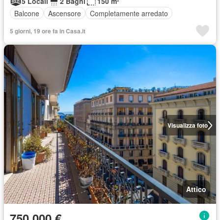
5 Locali
2 Bagni
150 m²
Balcone
Ascensore
Completamente arredato
5 giorni, 19 ore fa in Casa.it
Visualizza foto
Attico
750.000 €