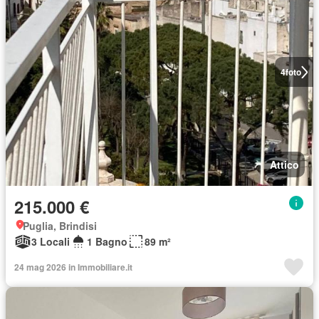
4
foto
Attico
215.000 €
Puglia, Brindisi
3 Locali
1 Bagno
89 m²
24 mag 2026 in Immobiliare.it