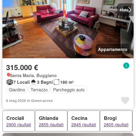
4
foto
Appartamento
315.000 €
Santa Maria, Buggiano
7 Locali
3 Bagni
180 m²
Giardino
Terrazzo
Parcheggio auto
6 mag 2026 in Green-acres
Crociali
Ghianda
Cecina
Brogi
2900 risultati
2855 risultati
2845 risultati
2805 risultati