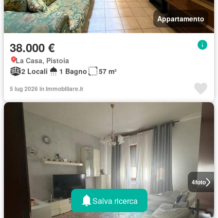
Appartamento
38.000 €
La Casa, Pistoia
2 Locali
1 Bagno
57 m²
5 lug 2026 in Immobiliare.it
4
foto
Salva ricerca