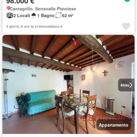
98.000 €
Cantagrillo, Serravalle Pistoiese
2 Locali
1 Bagno
62 m²
3 giorni, 6 ore fa in Immobiliare.it
4
foto
Appartamento