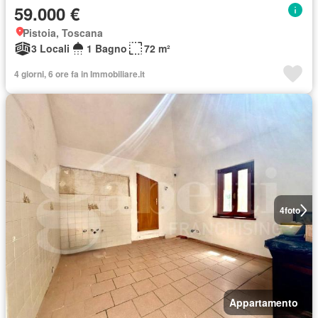
59.000 €
Pistoia, Toscana
3 Locali
1 Bagno
72 m²
4 giorni, 6 ore fa in Immobiliare.it
4
foto
Appartamento