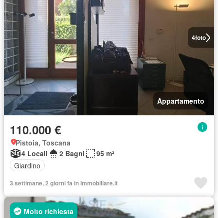
4
foto
Appartamento
110.000 €
Pistoia, Toscana
4 Locali
2 Bagni
95 m²
Giardino
3 settimane, 2 giorni fa in Immobiliare.it
Molto richiesta