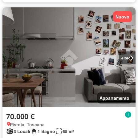
Nuovo
4
foto
Appartamento
70.000 €
Pistoia, Toscana
3 Locali
1 Bagno
65 m²