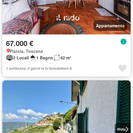
Appartamento
67.000 €
Pistoia, Toscana
2 Locali
1 Bagno
42 m²
1 settimana, 4 giorni fa in Immobiliare.it
4
foto