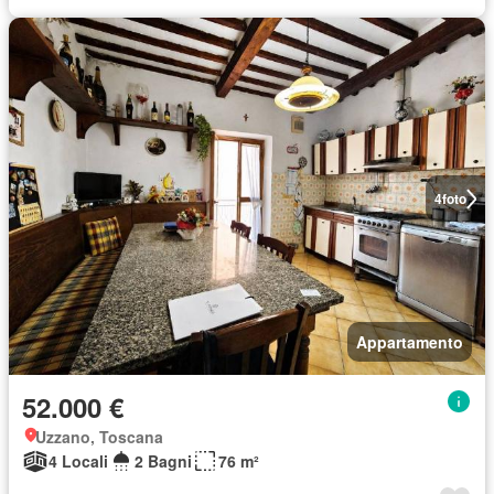
4
foto
Appartamento
52.000 €
Uzzano, Toscana
4 Locali
2 Bagni
76 m²