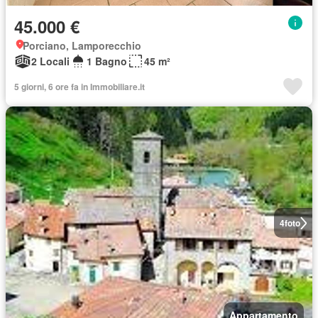
45.000 €
Porciano, Lamporecchio
2 Locali
1 Bagno
45 m²
5 giorni, 6 ore fa in Immobiliare.it
4
foto
Appartamento