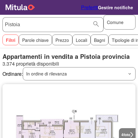
Preferiti
Gestire notifiche
Comune
Filtri
Parole chiave
Prezzo
Locali
Bagni
Tipologie di 
Appartamenti in vendita a Pistoia provincia
3.374 proprietà disponibili
Ordinare:
In ordine di rilevanza
4
foto