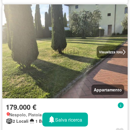
Visualizza foto
Appartamento
179.000 €
Nespolo, Pistoia
Salva ricerca
2 Locali
1 Bagno
70 m²