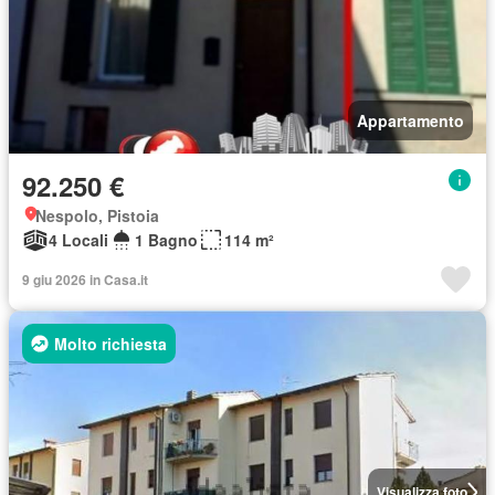
Appartamento
92.250 €
Nespolo, Pistoia
4 Locali
1 Bagno
114 m²
9 giu 2026 in Casa.it
Molto richiesta
Visualizza foto