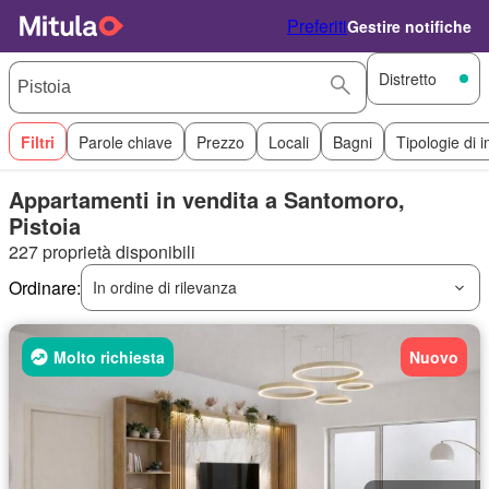
Preferiti
Gestire notifiche
Distretto
Filtri
Parole chiave
Prezzo
Locali
Bagni
Tipologie di 
Appartamenti in vendita a Santomoro,
Pistoia
227 proprietà disponibili
Ordinare:
In ordine di rilevanza
Molto richiesta
Nuovo