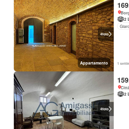
169
Bor
2 
Giar
4
foto
Appartamento
1 setti
159
Citt
2 
4
foto