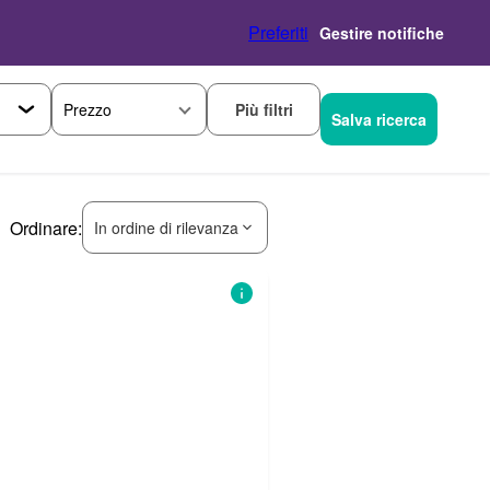
Preferiti
Gestire notifiche
Più filtri
Prezzo
Salva ricerca
Ordinare:
In ordine di rilevanza