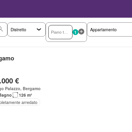
1
rgamo
.000 €
go Palazzo, Bergamo
Bagno
126 m²
letamente arredato