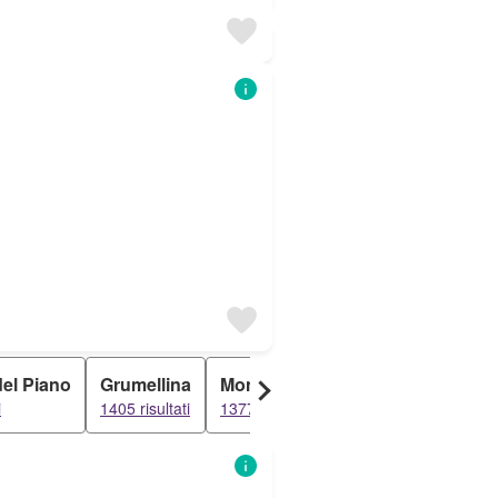
el Piano
Grumellina
Monterosso
Conca Fiorita
i
1405 risultati
1377 risultati
1308 risultati