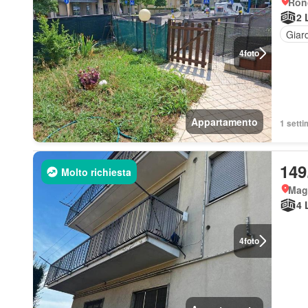
Ron
2 
Giar
4
foto
Appartamento
1 setti
149
Molto richiesta
Mag
4 
4
foto