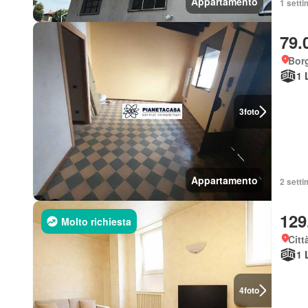
Appartamento
1 setti
79.
Bor
1 
3
foto
Appartamento
2 setti
129
Molto richiesta
Citt
1 
4
foto