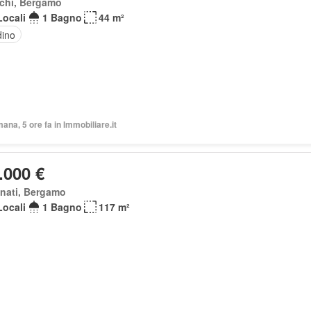
chi, Bergamo
Locali
1 Bagno
44 m²
dino
mana, 5 ore fa in Immobiliare.it
.000 €
nati, Bergamo
Locali
1 Bagno
117 m²