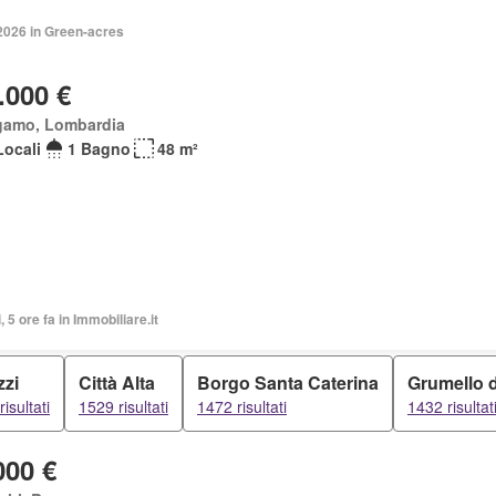
2026 in Green-acres
.000 €
gamo, Lombardia
Locali
1 Bagno
48 m²
, 5 ore fa in Immobiliare.it
zzi
Città Alta
Borgo Santa Caterina
Grumello d
isultati
1529 risultati
1472 risultati
1432 risultat
000 €