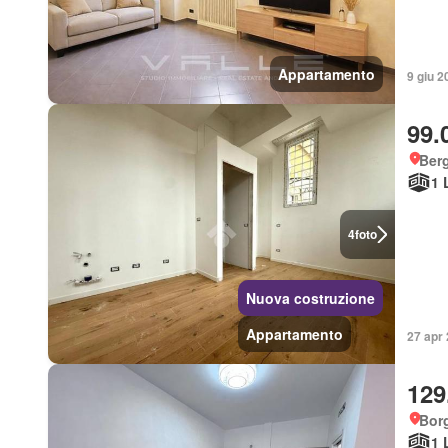
Appartamento
9 giu 2
99.
Ber
1 
4
foto
Nuova costruzione
Appartamento
27 apr 
129
Bor
1 