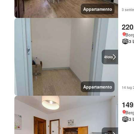
Appartamento
3 setti
220
Bor
3 
4
foto
Appartamento
14 lug 
149
Ber
3 