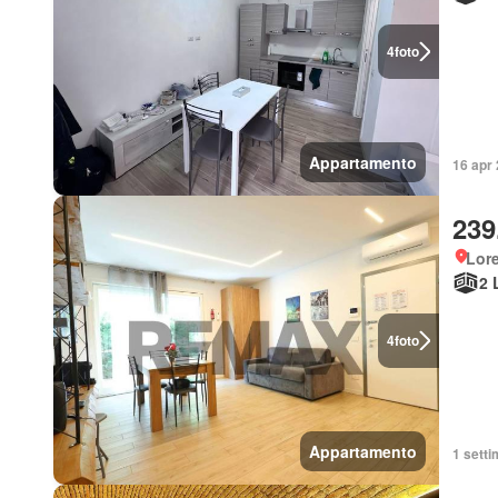
4
foto
Appartamento
16 apr 
239
Lor
2 
4
foto
Appartamento
1 setti