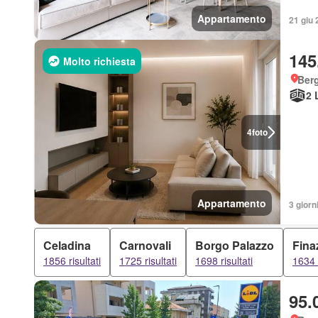
Appartamento
21 giu 
145
Molto richiesta
Ber
2 
4
foto
Appartamento
3 giorni
Celadina
Carnovali
Borgo Palazzo
Fina
1856 risultati
1725 risultati
1698 risultati
1634 r
95.