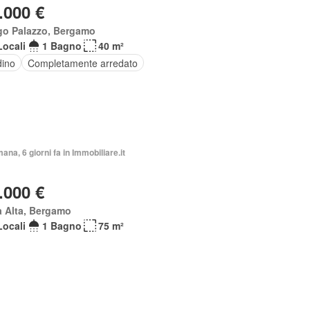
.000 €
go Palazzo, Bergamo
Locali
1 Bagno
40 m²
dino
Completamente arredato
mana, 6 giorni fa in Immobiliare.it
.000 €
à Alta, Bergamo
Locali
1 Bagno
75 m²