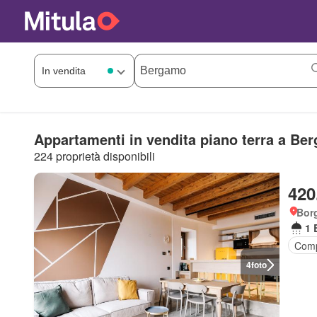
Appartamenti in vendita piano terra a Be
224 proprietà disponibili
420
Bor
1 
Comp
4
foto