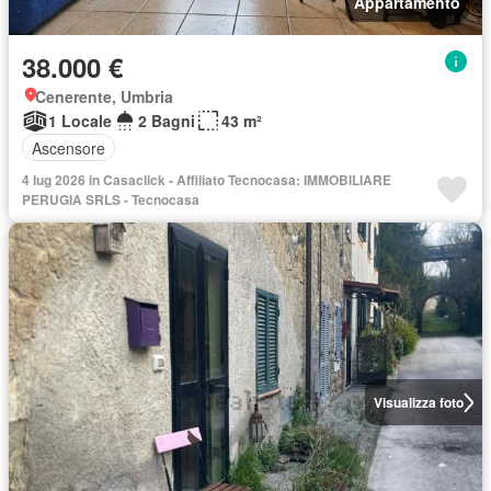
Appartamento
38.000 €
Cenerente, Umbria
1 Locale
2 Bagni
43 m²
Ascensore
4 lug 2026 in Casaclick - Affiliato Tecnocasa: IMMOBILIARE
PERUGIA SRLS - Tecnocasa
Visualizza foto