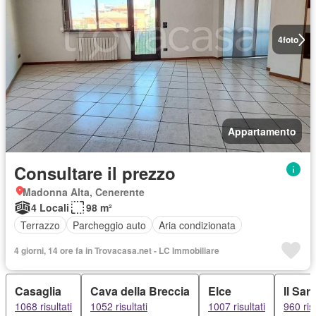
4
foto
Appartamento
Consultare il prezzo
Madonna Alta, Cenerente
4 Locali
98 m²
Terrazzo
Parcheggio auto
Aria condizionata
4 giorni, 14 ore fa in Trovacasa.net - LC Immobiliare
Casaglia
Cava della Breccia
Elce
Il Sa
1068 risultati
1052 risultati
1007 risultati
960 risu