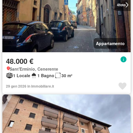
4
foto
Appartamento
48.000 €
Sant'Erminio, Cenerente
1 Locale
1 Bagno
30 m²
29 gen 2026 in Immobiliare.it