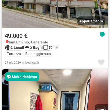
Appartamento
49.000 €
Sant'Erminio, Cenerente
3 Locali
2 Bagni
70 m²
Terrazzo
Parcheggio auto
27 giu 2026 in idealista.it
Molto richiesta
4
foto