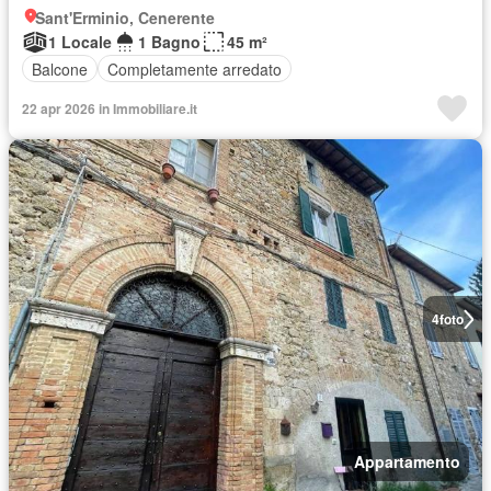
Sant'Erminio, Cenerente
1 Locale
1 Bagno
45 m²
Balcone
Completamente arredato
22 apr 2026 in Immobiliare.it
4
foto
Appartamento