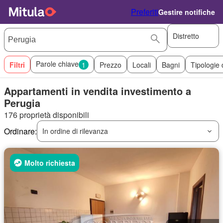
Preferiti
Gestire notifiche
Distretto
Parole chiave
Filtri
1
Prezzo
Locali
Bagni
Tipologie 
Appartamenti in vendita investimento a
Perugia
176 proprietà disponibili
Ordinare:
In ordine di rilevanza
Molto richiesta