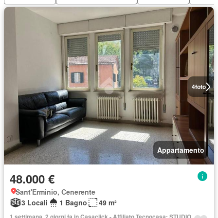
4
foto
Appartamento
48.000 €
Sant'Erminio, Cenerente
3 Locali
1 Bagno
49 m²
1 settimana, 2 giorni fa in Casaclick - Affiliato Tecnocasa: STUDIO