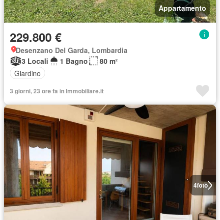
Appartamento
229.800 €
Desenzano Del Garda, Lombardia
3 Locali
1 Bagno
80 m²
Giardino
3 giorni, 23 ore fa in Immobiliare.it
4
foto