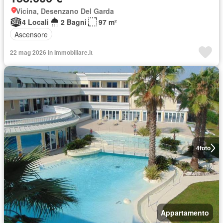
Vicina, Desenzano Del Garda
4 Locali
2 Bagni
97 m²
Ascensore
22 mag 2026 in Immobiliare.it
4
foto
Appartamento