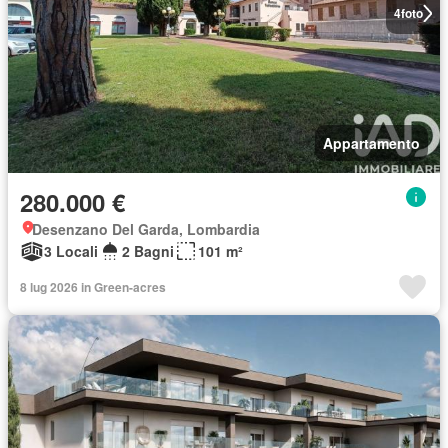
4
foto
Appartamento
280.000 €
Desenzano Del Garda, Lombardia
3 Locali
2 Bagni
101 m²
8 lug 2026 in Green-acres