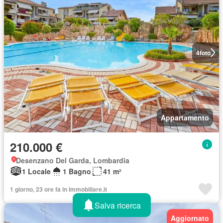
4
foto
Appartamento
210.000 €
Desenzano Del Garda, Lombardia
1 Locale
1 Bagno
41 m²
1 giorno, 23 ore fa in Immobiliare.it
Salva ricerca
Aggiornato