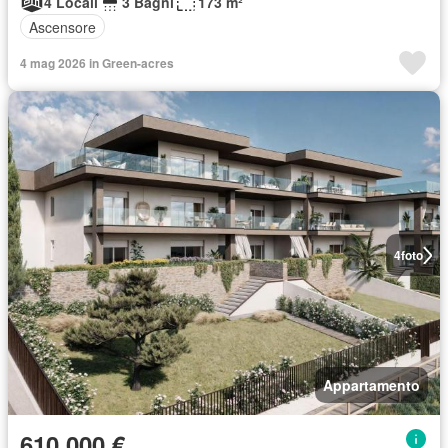
4 Locali
3 Bagni
173 m²
Ascensore
4 mag 2026 in Green-acres
4
foto
Appartamento
610.000 €