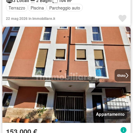
3 Locali
2 Bagni
104 m²
Terrazzo
Piscina
Parcheggio auto
22 mag 2026 in Immobiliare.it
4
foto
Appartamento
153.000 €