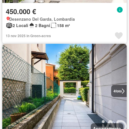
450.000 €
Desenzano Del Garda, Lombardia
2 Locali
2 Bagni
158 m²
13 nov 2025 in Green-acres
4
foto
Appartamento