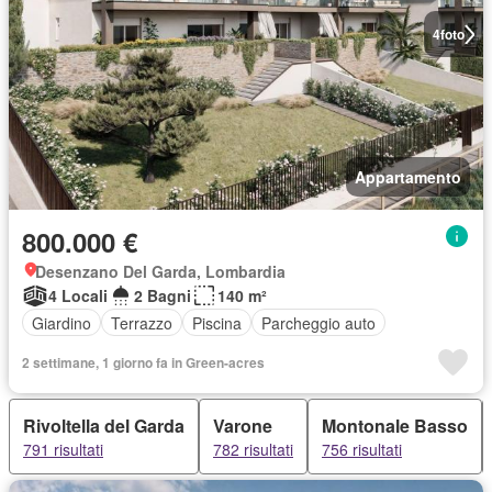
4
foto
Appartamento
800.000 €
Desenzano Del Garda, Lombardia
4 Locali
2 Bagni
140 m²
Giardino
Terrazzo
Piscina
Parcheggio auto
2 settimane, 1 giorno fa in Green-acres
Rivoltella del Garda
Varone
Montonale Basso
791 risultati
782 risultati
756 risultati