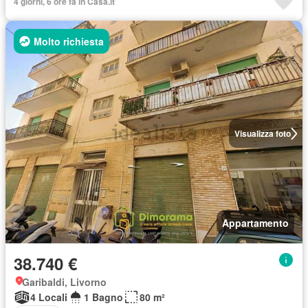
4 giorni, 6 ore fa in Casa.it
Molto richiesta
Visualizza foto
Appartamento
38.740 €
Garibaldi, Livorno
4 Locali
1 Bagno
80 m²