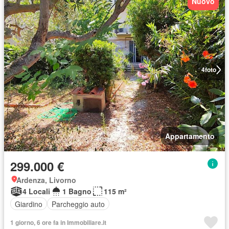
Nuovo
4
foto
Appartamento
299.000 €
Ardenza, Livorno
4 Locali
1 Bagno
115 m²
Giardino
Parcheggio auto
1 giorno, 6 ore fa in Immobiliare.it