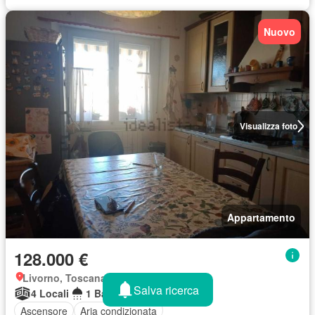
Nuovo
Visualizza foto
Appartamento
128.000 €
Livorno, Toscana
Salva ricerca
4 Locali
1 Bagno
63 m²
Ascensore
Aria condizionata