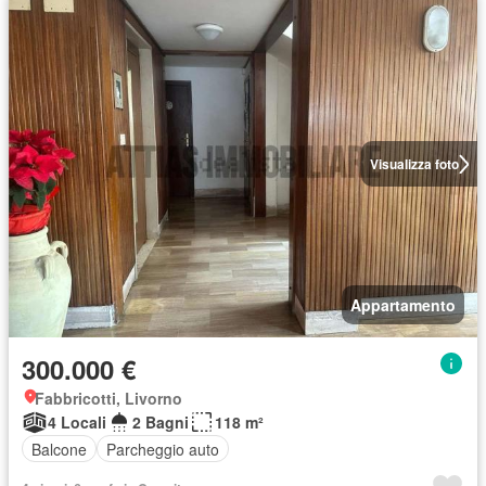
Visualizza foto
Appartamento
300.000 €
Fabbricotti, Livorno
4 Locali
2 Bagni
118 m²
Balcone
Parcheggio auto