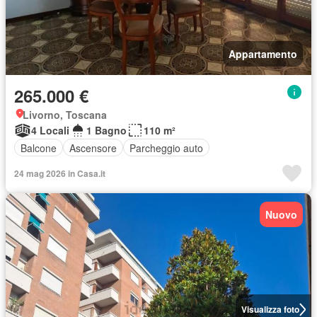
Appartamento
265.000 €
Livorno, Toscana
4 Locali
1 Bagno
110 m²
Balcone
Ascensore
Parcheggio auto
24 mag 2026 in Casa.it
Nuovo
Visualizza foto