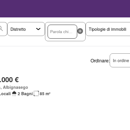
Ordinare:
In ordine
.000 €
n, Albignasego
Locali
2 Bagni
85 m²