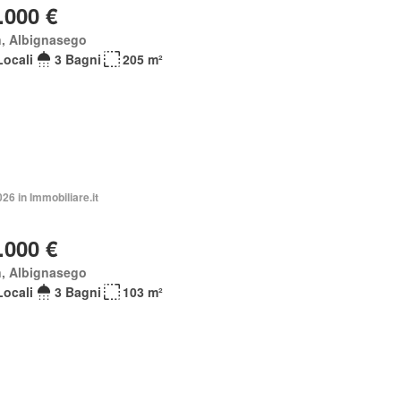
.000 €
n, Albignasego
Locali
3 Bagni
205 m²
026 in Immobiliare.it
.000 €
n, Albignasego
Locali
3 Bagni
103 m²