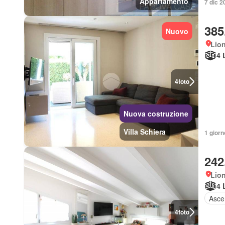
Appartamento
7 dic 2
385
Nuovo
Lio
4 
4
foto
Nuova costruzione
Villa Schiera
1 giorn
242
Lio
4 
Asce
4
foto