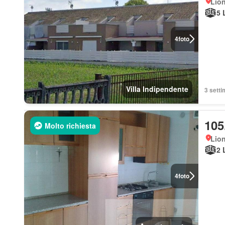
Lio
5 
4
foto
Villa Indipendente
3 setti
105
Molto richiesta
Lio
2 
4
foto