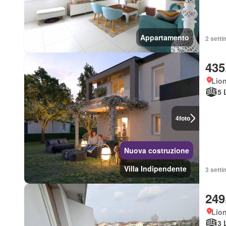
Appartamento
2 setti
435
Lio
5 
4
foto
Nuova costruzione
Villa Indipendente
3 setti
249
Lio
3 