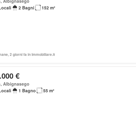
n, Albignasego
Locali
2 Bagni
152 m²
mane, 2 giorni fa in Immobiliare.it
.000 €
n, Albignasego
Locali
1 Bagno
55 m²