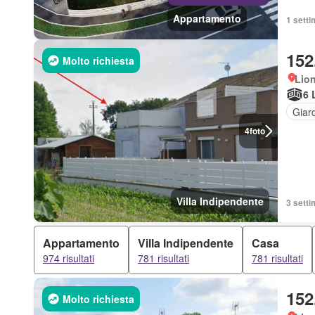
Appartamento
1 setti
152
Molto richiesta
Lio
6 
Giar
4
foto
Villa Indipendente
3 setti
Appartamento
Villa Indipendente
Casa
974 risultati
781 risultati
781 risultati
152
Molto richiesta