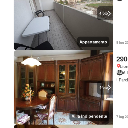
4
foto
Appartamento
8 lug 2
290
Lio
6 
Parc
4
foto
Villa Indipendente
7 lug 2