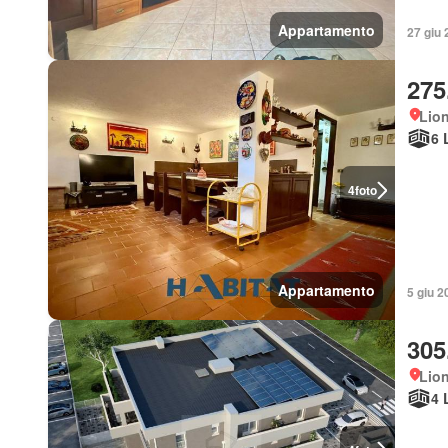
Appartamento
27 giu 
275
Lio
6 
4
foto
Appartamento
5 giu 2
305
Lio
4 