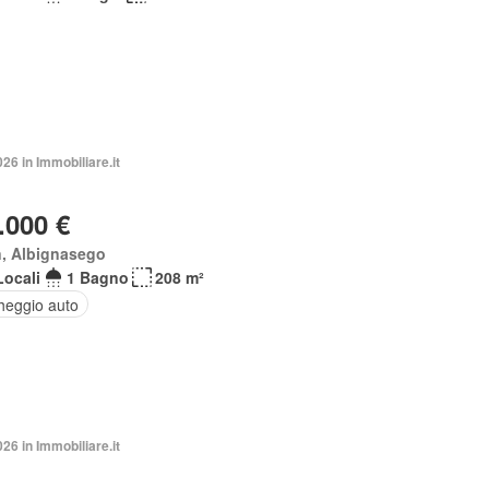
026 in Immobiliare.it
.000 €
n, Albignasego
Locali
1 Bagno
208 m²
heggio auto
026 in Immobiliare.it