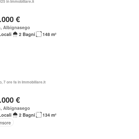
025 in Immobiliare.it
.000 €
n, Albignasego
Locali
2 Bagni
148 m²
o, 7 ore fa in Immobiliare.it
.000 €
n, Albignasego
Locali
2 Bagni
134 m²
nsore