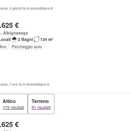
mana, 4 giorni fa in Immobiliare.it
.625 €
n, Albignasego
Locali
2 Bagni
134 m²
dino
Parcheggio auto
mane, 7 ore fa in Immobiliare.it
Attico
Terreno
172 risultati
51 risultati
.625 €