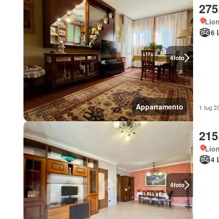
275
Lio
6 
4
foto
Appartamento
1 lug 2
215
Lio
4 
4
foto