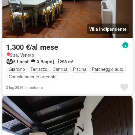
Villa Indipendente
1.300 €/al mese
Stra, Veneto
5 Locali
3 Bagni
298 m²
Giardino
Terrazzo
Cantina
Piscina
Parcheggio auto
Completamente arredato
3 lug 2026 in rentumo