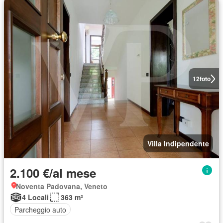
12
foto
Villa Indipendente
2.100 €/al mese
Noventa Padovana, Veneto
4 Locali
363 m²
Parcheggio auto