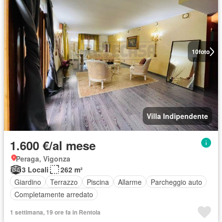
10
foto
Villa Indipendente
1.600 €/al mese
Peraga, Vigonza
3 Locali
262 m²
Giardino
Terrazzo
Piscina
Allarme
Parcheggio auto
Completamente arredato
1 settimana, 19 ore fa in Rentola