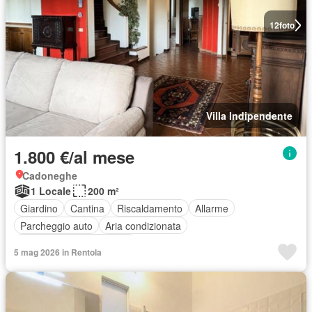
12
foto
Villa Indipendente
1.800 €/al mese
Cadoneghe
1 Locale
200 m²
Giardino
Cantina
Riscaldamento
Allarme
Parcheggio auto
Aria condizionata
Completamente arredato
5 mag 2026 in Rentola