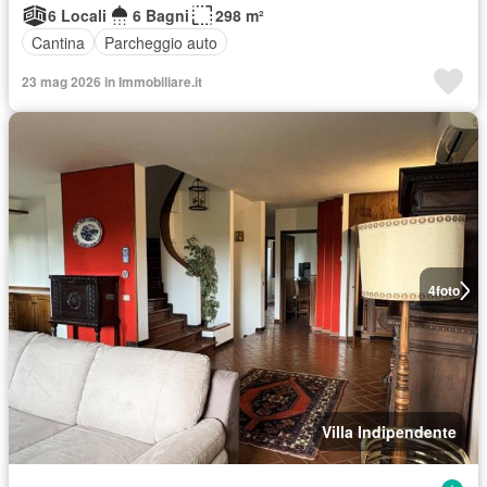
6 Locali
6 Bagni
298 m²
Cantina
Parcheggio auto
23 mag 2026 in Immobiliare.it
4
foto
Villa Indipendente