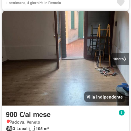
1 settimana, 4 giorni fa in Rentola
10
foto
Villa Indipendente
900 €/al mese
Padova, Veneto
3 Locali
105 m²