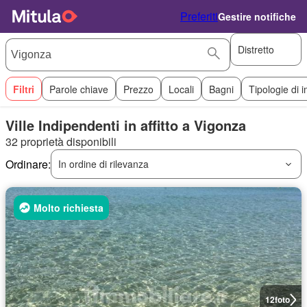
Preferiti
Gestire notifiche
Distretto
Filtri
Parole chiave
Prezzo
Locali
Bagni
Tipologie di 
Ville Indipendenti in affitto a Vigonza
32 proprietà disponibili
Ordinare:
In ordine di rilevanza
Molto richiesta
12
foto