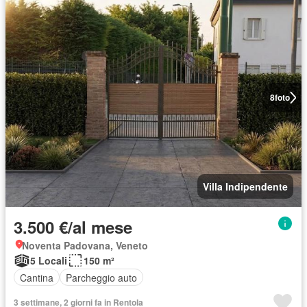
8
foto
Villa Indipendente
3.500 €/al mese
Noventa Padovana, Veneto
5 Locali
150 m²
Cantina
Parcheggio auto
3 settimane, 2 giorni fa in Rentola