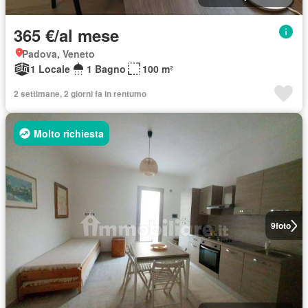
365 €/al mese
Padova, Veneto
1 Locale
1 Bagno
100 m²
2 settimane, 2 giorni fa in rentumo
Molto richiesta
9
foto