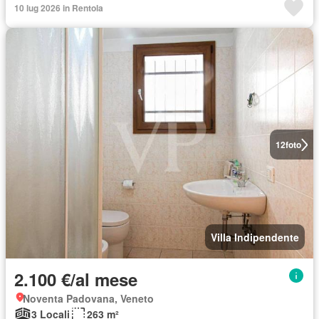
10 lug 2026 in Rentola
12
foto
Villa Indipendente
2.100 €/al mese
Noventa Padovana, Veneto
3 Locali
263 m²