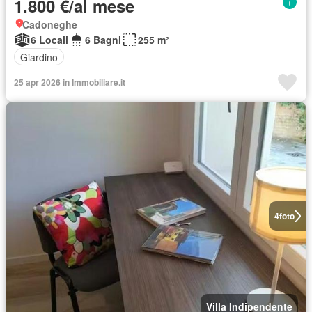
1.800 €/al mese
Cadoneghe
6 Locali
6 Bagni
255 m²
Giardino
25 apr 2026 in Immobiliare.it
4
foto
Villa Indipendente