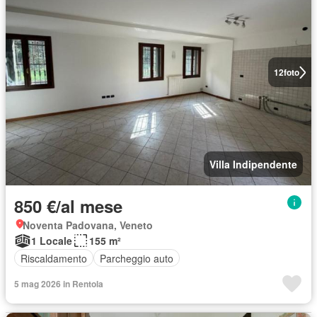
12
foto
Villa Indipendente
850 €/al mese
Noventa Padovana, Veneto
1 Locale
155 m²
Riscaldamento
Parcheggio auto
5 mag 2026 in Rentola