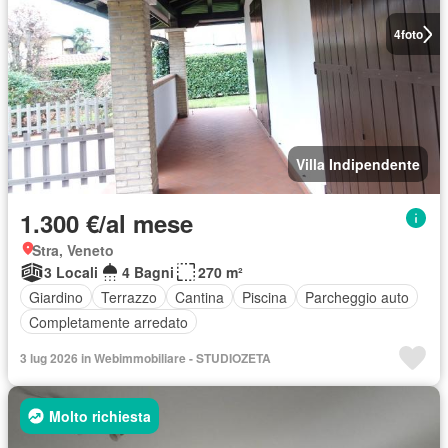
4
foto
Villa Indipendente
1.300 €/al mese
Stra, Veneto
3 Locali
4 Bagni
270 m²
Giardino
Terrazzo
Cantina
Piscina
Parcheggio auto
Completamente arredato
3 lug 2026 in Webimmobiliare - STUDIOZETA
Molto richiesta