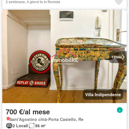
2 settimane, 4 giorni fa in Rentola
12
foto
Villa Indipendente
700 €/al mese
Sant'Agostino città-Porta Castello, Re
2 Locali
56 m²