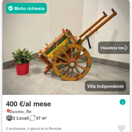
Molto richiesta
Visualizza foto
Villa Indipendente
400 €/al mese
Duomo, Re
2 Locali
37 m²
2 settimane, 4 giorni fa in Rentola