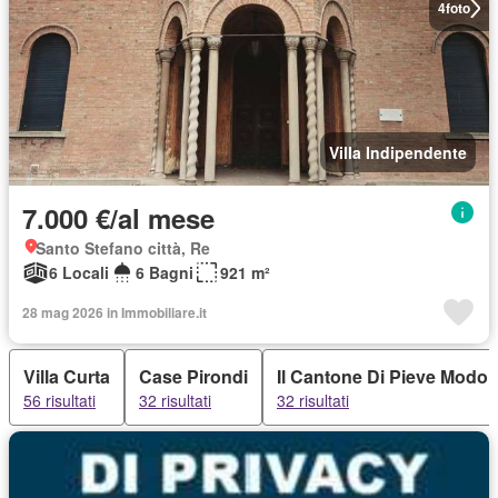
4
foto
Villa Indipendente
7.000 €/al mese
Santo Stefano città, Re
6 Locali
6 Bagni
921 m²
28 mag 2026 in Immobiliare.it
Villa Curta
Case Pirondi
Il Cantone Di Pieve Modol
56 risultati
32 risultati
32 risultati