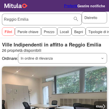
Preferiti
Gestire notifiche
Distretto
Filtri
Parole chiave
Prezzo
Locali
Bagni
Tipologie di 
Ville Indipendenti in affitto a Reggio Emilia
26 proprietà disponibili
Ordinare:
In ordine di rilevanza
4
foto