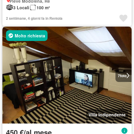
Pieve Modolena, Re
3 Locali
100 m²
2 settimane, 4 giorni fa in Rentola
Molto richiesta
7
foto
Villa Indipendente
450 €/al mese