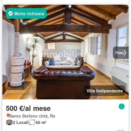
Molto richiesta
7
foto
Villa Indipendente
500 €/al mese
Santo Stefano città, Re
2 Locali
60 m²