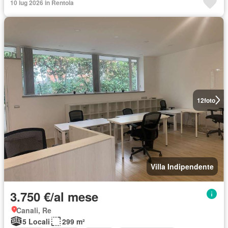
10 lug 2026 in Rentola
12
foto
Villa Indipendente
3.750 €/al mese
Canali, Re
5 Locali
299 m²