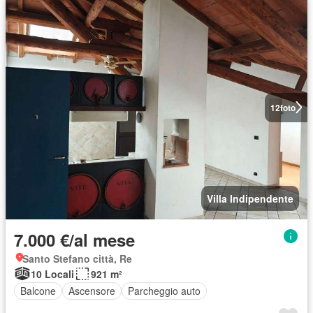
12
foto
Villa Indipendente
7.000 €/al mese
Santo Stefano città, Re
10 Locali
921 m²
Balcone
Ascensore
Parcheggio auto