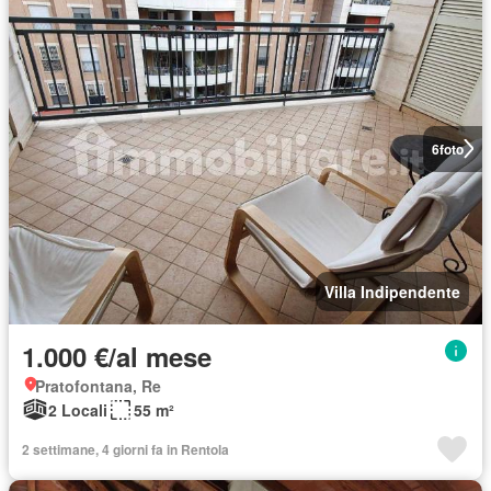
6
foto
Villa Indipendente
1.000 €/al mese
Pratofontana, Re
2 Locali
55 m²
2 settimane, 4 giorni fa in Rentola