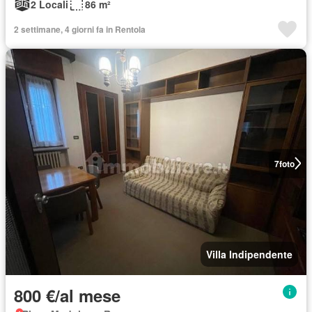
2 Locali
86 m²
2 settimane, 4 giorni fa in Rentola
7
foto
Villa Indipendente
800 €/al mese