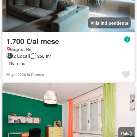
Villa Indipendente
1.700 €/al mese
Bagno, Re
2 Locali
250 m²
Giardino
29 giu 2026 in Rentola
7
foto