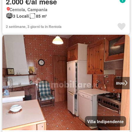
2.000 €/al mese
Centola, Campania
3 Locali
85 m²
2 settimane, 3 giorni fa in Rentola
8
foto
Villa Indipendente