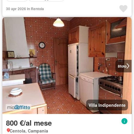
30 apr 2026 in Rentola
8
foto
Villa Indipendente
800 €/al mese
Centola, Campania