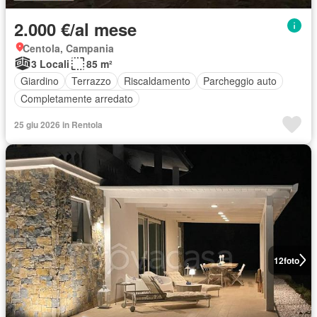
2.000 €/al mese
Centola, Campania
3 Locali
85 m²
Giardino
Terrazzo
Riscaldamento
Parcheggio auto
Completamente arredato
25 giu 2026 in Rentola
12
foto