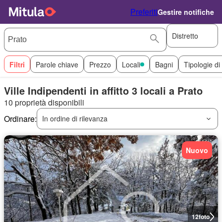
Preferiti
Gestire notifiche
Distretto
Filtri
Parole chiave
Prezzo
Locali
Bagni
Tipologie di
Ville Indipendenti in affitto 3 locali a Prato
10 proprietà disponibili
Ordinare:
In ordine di rilevanza
Nuovo
12
foto