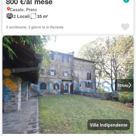
800 €/al mese
Casale, Prato
2 Locali
35 m²
2 settimane, 3 giorni fa in Rentola
10
foto
Villa Indipendente