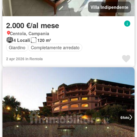
Villa Indipendente
2.000 €/al mese
Centola, Campania
4 Locali
120 m²
Giardino
Completamente arredato
2 apr 2026 in Rentola
6
foto