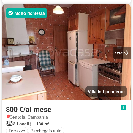
Molto richiesta
12
foto
Villa Indipendente
800 €/al mese
Centola, Campania
3 Locali
130 m²
Terrazzo
Parcheggio auto